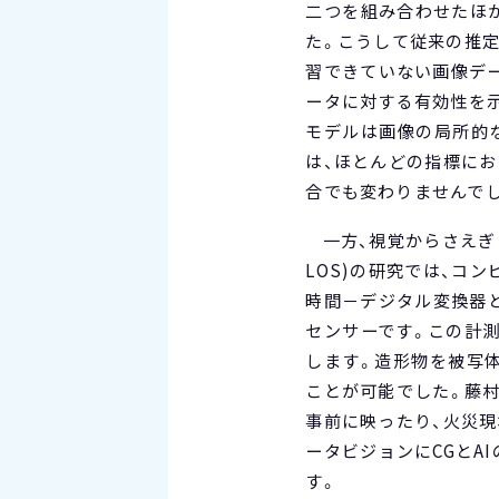
二つを組み合わせたほ
た。こうして従来の推
習できていない画像デ
ータに対する有効性を示
モデルは画像の局所的
は、ほとんどの指標に
合でも変わりませんで
一方、視覚からさえぎ
LOS)の研究では、コ
時間－デジタル変換器と
センサーです。この計
します。造形物を被写
ことが可能でした。藤
事前に映ったり、火災
ータビジョンにCGとA
す。