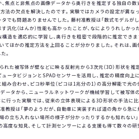
か、焦点と非焦点の画像データから奥行きを推定する独自の数
定方法の欠点を解決したのです。実験ではカメラの設定が異なっ
ータでも問題ありませんでした。藤村准教授は「数式モデルがし
す汎化（はんか）性能も高かったことが、なによりうれしかっ
な構造を適応的に学習し、奥行きを粗密で段階的に推定できま
おいてほかの推定方法を上回ることが分かりました。それは、画
した。
られた被写体が壁などに映る反射光から3次元（3D）形状を推
ンピュータビジョンとSPADセンサーを活用し、推定の精度向上に
組み合わせ、ピコ秒単位（ピコは1兆分の1）の高分解能で光
測データから、ニューラルネットワークが機械学習して被写体の
体に行った実験では、従来の立体表現による3D形状の手法に比
村准教授は「夢のようだが、自動車に実装すれば道の角から急に
現場の立ち入れない場所の様子が分かったりするかも知れない」
Iの高度な知見、そして計測センサーによる支援も得て数々の