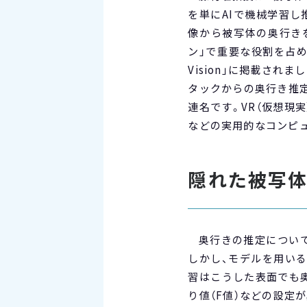
を単にAIで機械学習し
像から被写体の奥行き
ン」で重要な役割を占めていま
Vision」に掲載さ
タックからの奥行き推
連名です。VR（仮想現
などの実用的なコンピ
隠れた被写
奥行きの推定につい
しかし、モデルを用い
習はこうした表面でも
り値（F値）などの設定