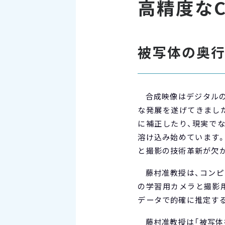
高精度なC
被写体の奥
合成映像はデジタルの
な発展を遂げてきました
に補正したり、現実で
溶け込み始めています
と撮影の技術革新が欠
藤村准教授は、コンピ
の学習用カメラと撮影用
データで的確に推定す
藤村准教授は「被写