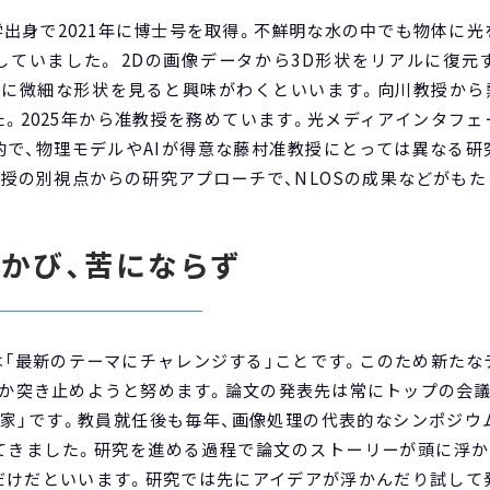
出身で2021年に博士号を取得。不鮮明な水の中でも物体に
していました。 2Dの画像データから3D形状をリアルに復元
に微細な形状を見ると興味がわくといいます。向川教授から熱
。2025年から准教授を務めています。光メディアインタフ
的で、物理モデルやAIが得意な藤村准教授にとっては異なる研
授の別視点からの研究アプローチで、NLOSの成果などがもた
かび、苦にならず
は「最新のテーマにチャレンジする」ことです。このため新たな
るか突き止めようと努めます。論文の発表先は常にトップの会議
作家」です。教員就任後も毎年、画像処理の代表的なシンポジウ
てきました。研究を進める過程で論文のストーリーが頭に浮か
だけだといいます。研究では先にアイデアが浮かんだり試して