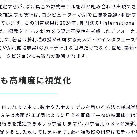
推定するが、ぼけ具合の数式モデルをAIと組み合わせ実現でき
を推定する技術は、コンピューターがAIで画像を認識・判断す
す。この研究成果は2024年、専門誌の「International Jour
れました。掲載タイトルは「カメラ設定不変性を考慮したデフォー
定」で、著者は藤村准教授が所属する光メディアインタフェース
実）やAR（拡張現実）のバーチャルな世界だけでなく、医療、製造
ュータビジョンにも寄与が期待されます。
体も高精度に視覚化
てはこれまで主に、数学や光学のモデルを用いる方法と機械学
る方法は表面がほぼ同じように見える画像データの被写体には
奥行きを推定できるよう学習しますが、AI学習用カメラと撮影
が異なると、失敗してしまいます。藤村准教授の研究はモデル