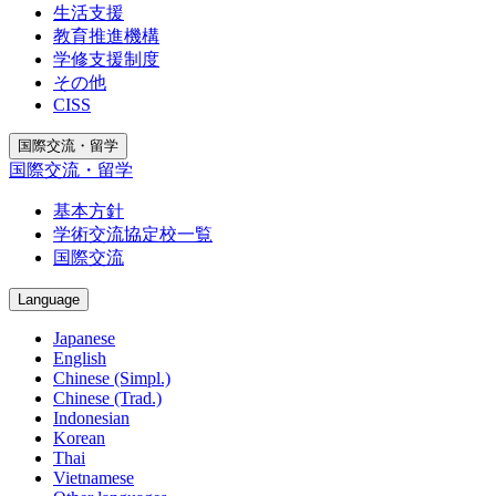
生活支援
教育推進機構
学修支援制度
その他
CISS
国際交流・留学
国際交流・留学
基本方針
学術交流協定校一覧
国際交流
Language
Japanese
English
Chinese (Simpl.)
Chinese (Trad.)
Indonesian
Korean
Thai
Vietnamese