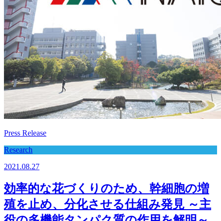
Press Release
Research
2021.08.27
効率的な花づくりのため、幹細胞の増
殖を止め、分化させる仕組み発見 ～主
役の多機能タンパク質の作用を解明～