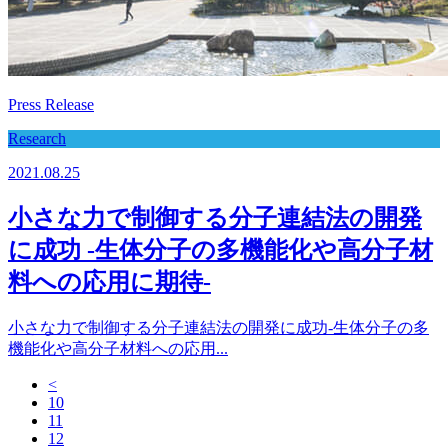
Press Release
Research
2021.08.25
小さな力で制御する分子連結法の開発
に成功 -生体分子の多機能化や高分子材
料への応用に期待-
小さな力で制御する分子連結法の開発に成功-生体分子の多
機能化や高分子材料への応用...
<
10
11
12