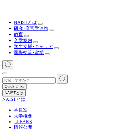
NAISTとは
研究･産官学連携
教育
入学案内
学生支援･キャリア
国際交流･留学
Quick Links
NAISTとは
NAISTとは
学長室
大学概要
J-PEAKS
情報公開