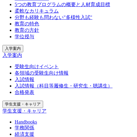
5つの教育プログラムの概要と人材育成目標
柔軟なカリキュラム
分野も経験も問わない"多様性入試"
教育の特色
教育の方針
学位授与
入学案内
入学案内
受験生向けイベント
各領域の受験生向け情報
入試情報
入試情報（科目等履修生・研究生・聴講生）
合格発表
学生支援・キャリア
学生支援・キャリア
Handbooks
学務関係
経済支援