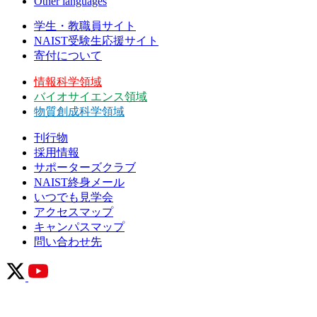
Other languages
学生・教職員サイト
NAIST受験生応援サイト
寄付について
情報科学領域
バイオサイエンス領域
物質創成科学領域
刊行物
採用情報
サポーターズクラブ
NAIST終身メール
いつでも見学会
アクセスマップ
キャンパスマップ
問い合わせ先