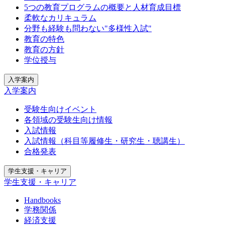
5つの教育プログラムの概要と人材育成目標
柔軟なカリキュラム
分野も経験も問わない"多様性入試"
教育の特色
教育の方針
学位授与
入学案内
入学案内
受験生向けイベント
各領域の受験生向け情報
入試情報
入試情報（科目等履修生・研究生・聴講生）
合格発表
学生支援・キャリア
学生支援・キャリア
Handbooks
学務関係
経済支援