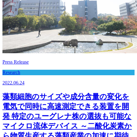
Press Release
Research
2022.06.24
藻類細胞のサイズや成分含量の変化を
電気で同時に高速測定できる装置を開
発 特定のユーグレナ株の選抜も可能な
マイクロ流体デバイス ～二酸化炭素か
ら物質生産する藻類産業の加速に期待