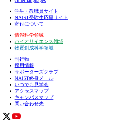
Other languages
学生・教職員サイト
NAIST受験生応援サイト
寄付について
情報科学領域
バイオサイエンス領域
物質創成科学領域
刊行物
採用情報
サポーターズクラブ
NAIST終身メール
いつでも見学会
アクセスマップ
キャンパスマップ
問い合わせ先