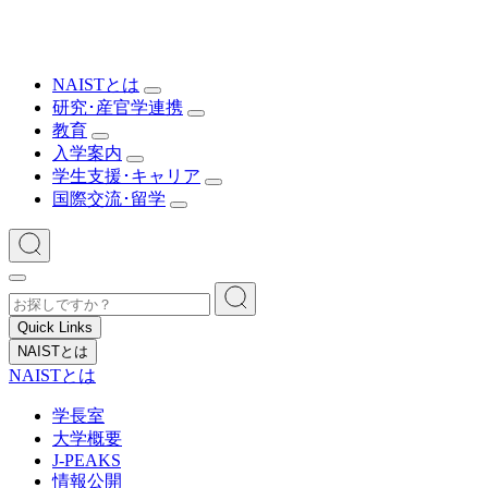
NAISTとは
研究･産官学連携
教育
入学案内
学生支援･キャリア
国際交流･留学
Quick Links
NAISTとは
NAISTとは
学長室
大学概要
J-PEAKS
情報公開