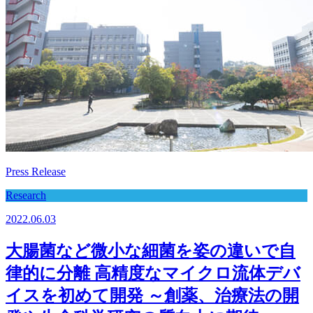
Press Release
Research
2022.06.03
大腸菌など微小な細菌を姿の違いで自
律的に分離 高精度なマイクロ流体デバ
イスを初めて開発 ～創薬、治療法の開