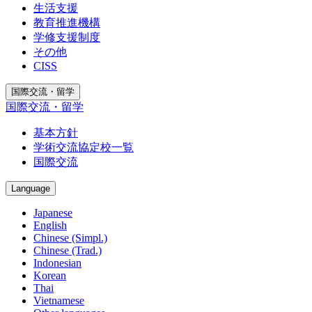
生活支援
教育推進機構
学修支援制度
その他
CISS
国際交流・留学
国際交流・留学
基本方針
学術交流協定校一覧
国際交流
Language
Japanese
English
Chinese (Simpl.)
Chinese (Trad.)
Indonesian
Korean
Thai
Vietnamese