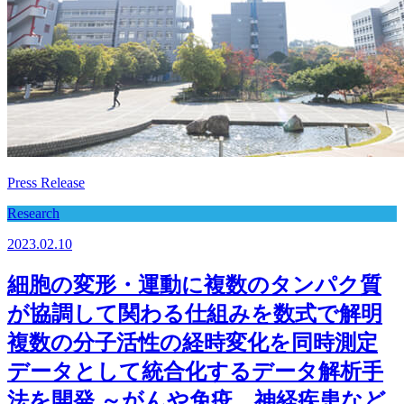
Press Release
Research
2023.02.10
細胞の変形・運動に複数のタンパク質
が協調して関わる仕組みを数式で解明
複数の分子活性の経時変化を同時測定
データとして統合化するデータ解析手
法を開発 ～がんや免疫、神経疾患など