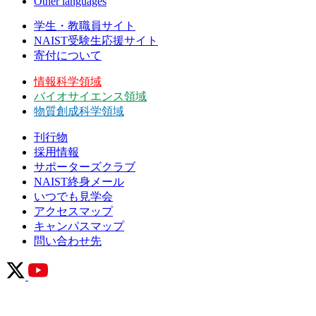
Other languages
学生・教職員サイト
NAIST受験生応援サイト
寄付について
情報科学領域
バイオサイエンス領域
物質創成科学領域
刊行物
採用情報
サポーターズクラブ
NAIST終身メール
いつでも見学会
アクセスマップ
キャンパスマップ
問い合わせ先