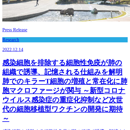
Press Release
Research
2022.12.14
感染細胞を排除する細胞性免疫が肺の
組織で誘導、記憶される仕組みを解明
肺でのキラーT細胞の増殖と常在化に肺
胞マクロファージが関与 ～新型コロナ
ウイルス感染症の重症化抑制など次世
代の細胞移植型ワクチンの開発に期待
～