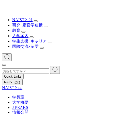
NAISTとは
研究･産官学連携
教育
入学案内
学生支援･キャリア
国際交流･留学
Quick Links
NAISTとは
NAISTとは
学長室
大学概要
J-PEAKS
情報公開