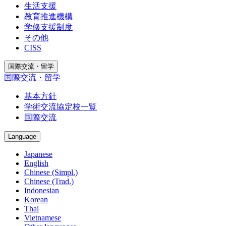
生活支援
教育推進機構
学修支援制度
その他
CISS
国際交流・留学
国際交流・留学
基本方針
学術交流協定校一覧
国際交流
Language
Japanese
English
Chinese (Simpl.)
Chinese (Trad.)
Indonesian
Korean
Thai
Vietnamese