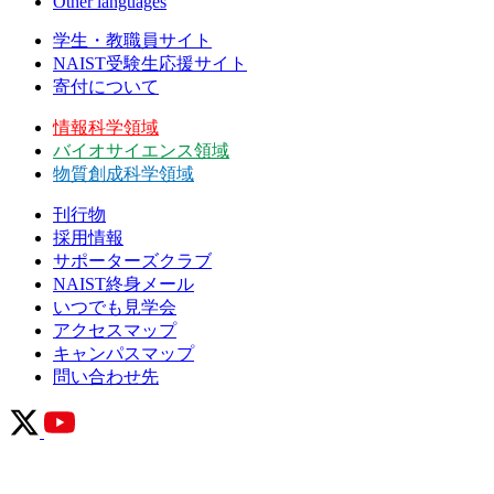
Other languages
学生・教職員サイト
NAIST受験生応援サイト
寄付について
情報科学領域
バイオサイエンス領域
物質創成科学領域
刊行物
採用情報
サポーターズクラブ
NAIST終身メール
いつでも見学会
アクセスマップ
キャンパスマップ
問い合わせ先