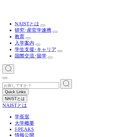
NAISTとは
研究･産官学連携
教育
入学案内
学生支援･キャリア
国際交流･留学
Quick Links
NAISTとは
NAISTとは
学長室
大学概要
J-PEAKS
情報公開