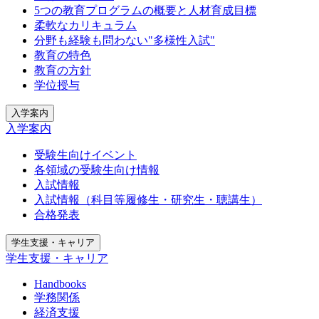
5つの教育プログラムの概要と人材育成目標
柔軟なカリキュラム
分野も経験も問わない"多様性入試"
教育の特色
教育の方針
学位授与
入学案内
入学案内
受験生向けイベント
各領域の受験生向け情報
入試情報
入試情報（科目等履修生・研究生・聴講生）
合格発表
学生支援・キャリア
学生支援・キャリア
Handbooks
学務関係
経済支援