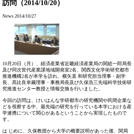
訪問（2014/10/20）
News
2014/10/27
10月20日（月）、経済産業省近畿経済産業局の関総一郎局長
及び同次世代産業課地域開発室2名、関西文化学術研究都市
推進機構2名が本学を訪れ、横矢直 和研究担当理事・副学
長、髙比良幸藏理事・事務局長及び久保浩三先端科学技術研
究推進センター教授と情報交換を行いました。
今回の訪問は、けいはんな学研都市の研究機関や民間企業な
どを視察する中、最先端の研究を行っている本学における産
学連携について関心があるということから実現したもので
す。
は じめに、久保教授から大学の概要説明があった後、関局