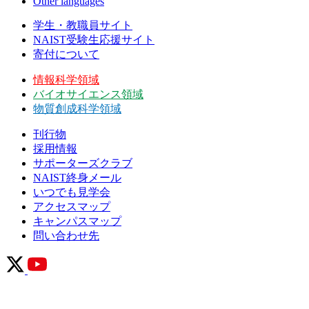
Other languages
学生・教職員サイト
NAIST受験生応援サイト
寄付について
情報科学領域
バイオサイエンス領域
物質創成科学領域
刊行物
採用情報
サポーターズクラブ
NAIST終身メール
いつでも見学会
アクセスマップ
キャンパスマップ
問い合わせ先