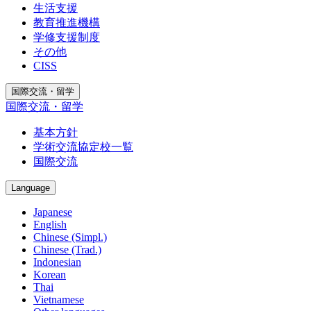
生活支援
教育推進機構
学修支援制度
その他
CISS
国際交流・留学
国際交流・留学
基本方針
学術交流協定校一覧
国際交流
Language
Japanese
English
Chinese (Simpl.)
Chinese (Trad.)
Indonesian
Korean
Thai
Vietnamese