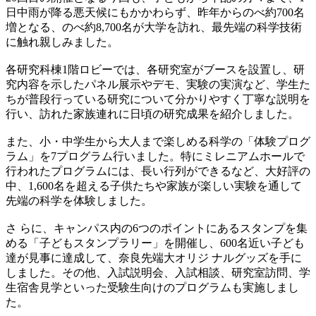
日中雨が降る悪天候にもかかわらず、昨年からのべ約700名
増となる、のべ約8,700名が大学を訪れ、最先端の科学技術
に触れ親しみました。
各研究科棟1階ロビーでは、各研究室がブースを設置し、研
究内容を示したパネル展示やデモ、実験の実演など、学生た
ちが普段行っている研究について分かりやすく丁寧な説明を
行い、訪れた家族連れに日頃の研究成果を紹介しました。
また、小・中学生から大人まで楽しめる科学の「体験プログ
ラム」を7プログラム行いました。特にミレニアムホールで
行われたプログラムには、長い行列ができるなど、大好評の
中、1,600名を超える子供たちや家族が楽しい実験を通して
先端の科学を体験しました。
さ らに、キャンパス内の6つのポイントにあるスタンプを集
める「子どもスタンプラリー」を開催し、600名近い子ども
達が見事に達成して、奈良先端大オリジ ナルグッズを手に
しました。その他、入試説明会、入試相談、研究室訪問、学
生宿舎見学といった受験生向けのプログラムも実施しまし
た。