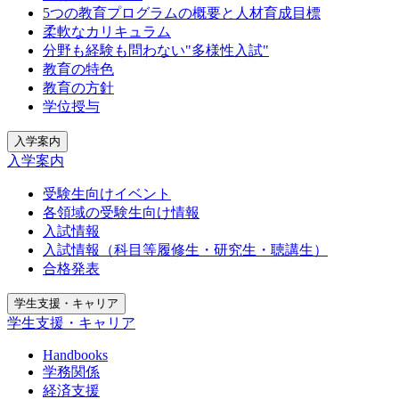
5つの教育プログラムの概要と人材育成目標
柔軟なカリキュラム
分野も経験も問わない"多様性入試"
教育の特色
教育の方針
学位授与
入学案内
入学案内
受験生向けイベント
各領域の受験生向け情報
入試情報
入試情報（科目等履修生・研究生・聴講生）
合格発表
学生支援・キャリア
学生支援・キャリア
Handbooks
学務関係
経済支援