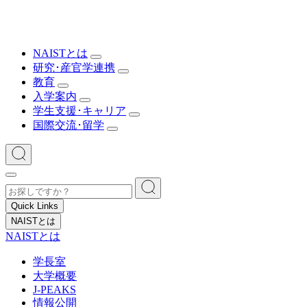
NAISTとは
研究･産官学連携
教育
入学案内
学生支援･キャリア
国際交流･留学
Quick Links
NAISTとは
NAISTとは
学長室
大学概要
J-PEAKS
情報公開