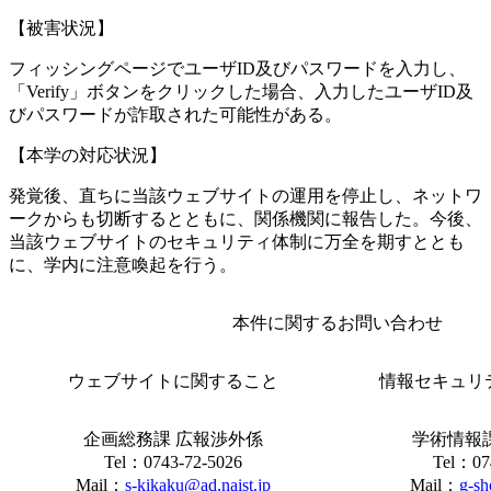
【被害状況】
フィッシングページでユーザID及びパスワードを入力し、
「Verify」ボタンをクリックした場合、入力したユーザID及
びパスワードが詐取された可能性がある。
【本学の対応状況】
発覚後、直ちに当該ウ
ェ
ブサイトの運用を停止し、ネットワ
ークからも切断するとともに、関係機関に報告した。今後、
当該ウ
ェ
ブサイトのセキュリティ体制に万全を期すととも
に、学内に注意喚起を行う。
本件に関するお問い合わせ
ウ
ェ
ブサイト
に関すること
情報セキュリ
企画総務課 広報渉外係
学術情報
Tel：0743-72-5026
Tel：07
Mail：
s-kikaku@ad.naist.jp
Mail：
g-sh