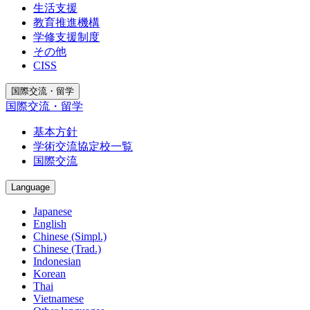
生活支援
教育推進機構
学修支援制度
その他
CISS
国際交流・留学
国際交流・留学
基本方針
学術交流協定校一覧
国際交流
Language
Japanese
English
Chinese (Simpl.)
Chinese (Trad.)
Indonesian
Korean
Thai
Vietnamese