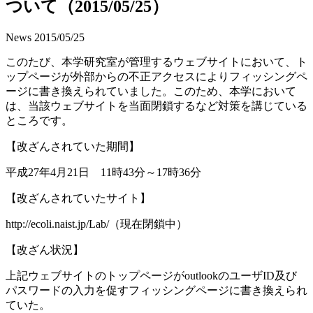
ついて（2015/05/25）
News
2015/05/25
このたび、本学研究室が管理するウェブサイトにおいて、ト
ップページが外部からの不正アクセスによりフィッシングペ
ージに書き換えられていました。このため、本学において
は、当該ウェブサイトを当面閉鎖するなど対策を講じている
ところです。
【改ざんされていた期間】
平成27年4月21日 11時43分～17時36分
【改ざんされていたサイト】
http://ecoli.naist.jp/Lab/（現在閉鎖中）
【改ざん状況】
上記ウ
ェ
ブサイトのトップページがoutlookのユーザID及び
パスワードの入力を促すフィッシングページに書き換えられ
ていた。