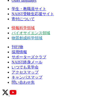
Other languages
学生・教職員サイト
NAIST受験生応援サイト
寄付について
情報科学領域
バイオサイエンス領域
物質創成科学領域
刊行物
採用情報
サポーターズクラブ
NAIST終身メール
いつでも見学会
アクセスマップ
キャンパスマップ
問い合わせ先