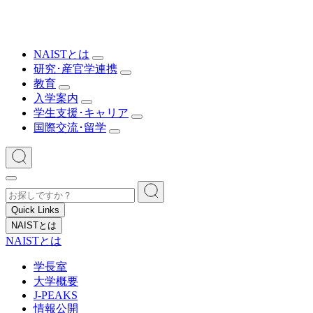
NAISTとは
研究･産官学連携
教育
入学案内
学生支援･キャリア
国際交流･留学
Quick Links
NAISTとは
NAISTとは
学長室
大学概要
J-PEAKS
情報公開