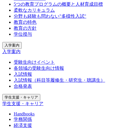
5つの教育プログラムの概要と人材育成目標
柔軟なカリキュラム
分野も経験も問わない"多様性入試"
教育の特色
教育の方針
学位授与
入学案内
入学案内
受験生向けイベント
各領域の受験生向け情報
入試情報
入試情報（科目等履修生・研究生・聴講生）
合格発表
学生支援・キャリア
学生支援・キャリア
Handbooks
学務関係
経済支援