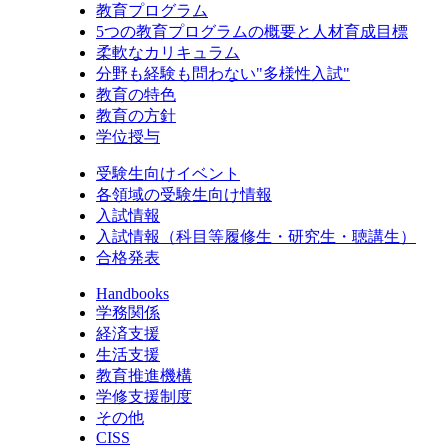
教育プログラム
5つの教育プログラムの概要と人材育成目標
柔軟なカリキュラム
分野も経験も問わない"多様性入試"
教育の特色
教育の方針
学位授与
受験生向けイベント
各領域の受験生向け情報
入試情報
入試情報（科目等履修生・研究生・聴講生）
合格発表
Handbooks
学務関係
経済支援
生活支援
教育推進機構
学修支援制度
その他
CISS