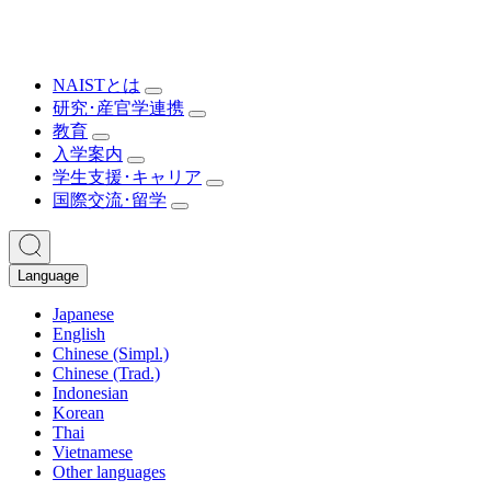
NAISTとは
研究･産官学連携
教育
入学案内
学生支援･キャリア
国際交流･留学
Language
Japanese
English
Chinese (Simpl.)
Chinese (Trad.)
Indonesian
Korean
Thai
Vietnamese
Other languages