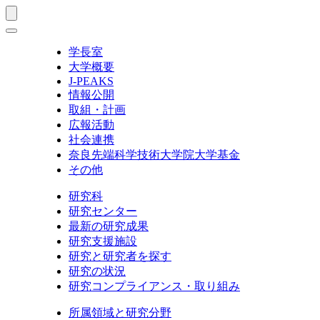
学長室
大学概要
J-PEAKS
情報公開
取組・計画
広報活動
社会連携
奈良先端科学技術大学院大学基金
その他
研究科
研究センター
最新の研究成果
研究支援施設
研究と研究者を探す
研究の状況
研究コンプライアンス・取り組み
所属領域と研究分野