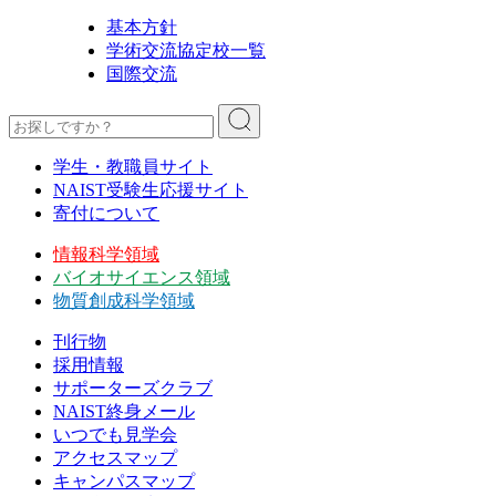
基本方針
学術交流協定校一覧
国際交流
学生・教職員サイト
NAIST受験生応援サイト
寄付について
情報科学領域
バイオサイエンス領域
物質創成科学領域
刊行物
採用情報
サポーターズクラブ
NAIST終身メール
いつでも見学会
アクセスマップ
キャンパスマップ