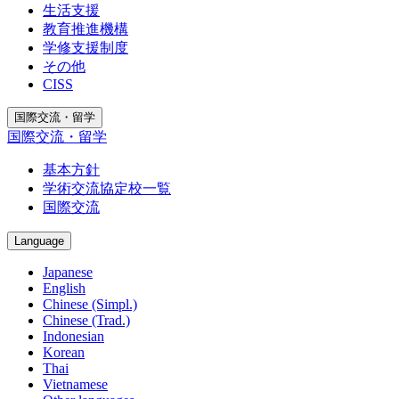
生活支援
教育推進機構
学修支援制度
その他
CISS
国際交流・留学
国際交流・留学
基本方針
学術交流協定校一覧
国際交流
Language
Japanese
English
Chinese (Simpl.)
Chinese (Trad.)
Indonesian
Korean
Thai
Vietnamese