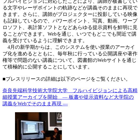
フルハイビジョンに対応したことにより、講師が板書してい
る文字やレーザポイントの軌跡などが講義そのままに再現で
きます。さらに、講師がプロジェクターに投影している映像
も記録しているので、パワーポイント、写真、動画、ワープ
ロソフト、表計算ソフトとなどあらゆる提示資料を鮮明に見
ることができます。Webを通じ、いつでもどこでも間近で講
義を受けているように理解できます。
4月の新学期からは、このシステムを使い授業のアーカイ
ブ化を進めるとともに、毎年秋に行っている公開講座や著作
権等で問題のない講義について、図書館のWebサイトを通じ
て積極的に公開することにしています。
■プレスリリースの詳細は以下のページをご覧ください。
奈良先端科学技術大学院大学 フルハイビジョンによる高精
細授業アーカイブを開始 ― 板書や提示資料など大学院の
講義をWebでそのまま再現 ―