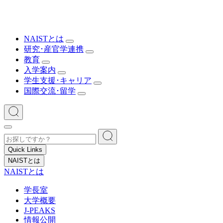
NAISTとは
研究･産官学連携
教育
入学案内
学生支援･キャリア
国際交流･留学
Quick Links
NAISTとは
NAISTとは
学長室
大学概要
J-PEAKS
情報公開