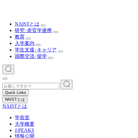
NAISTとは
研究･産官学連携
教育
入学案内
学生支援･キャリア
国際交流･留学
Quick Links
NAISTとは
NAISTとは
学長室
大学概要
J-PEAKS
情報公開