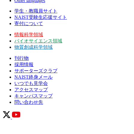
Other languages
学生・教職員サイト
NAIST受験生応援サイト
寄付について
情報科学領域
バイオサイエンス領域
物質創成科学領域
刊行物
採用情報
サポーターズクラブ
NAIST終身メール
いつでも見学会
アクセスマップ
キャンパスマップ
問い合わせ先