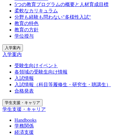
5つの教育プログラムの概要と人材育成目標
柔軟なカリキュラム
分野も経験も問わない"多様性入試"
教育の特色
教育の方針
学位授与
入学案内
入学案内
受験生向けイベント
各領域の受験生向け情報
入試情報
入試情報（科目等履修生・研究生・聴講生）
合格発表
学生支援・キャリア
学生支援・キャリア
Handbooks
学務関係
経済支援