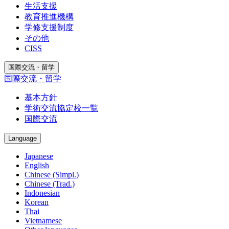
生活支援
教育推進機構
学修支援制度
その他
CISS
国際交流・留学
国際交流・留学
基本方針
学術交流協定校一覧
国際交流
Language
Japanese
English
Chinese (Simpl.)
Chinese (Trad.)
Indonesian
Korean
Thai
Vietnamese