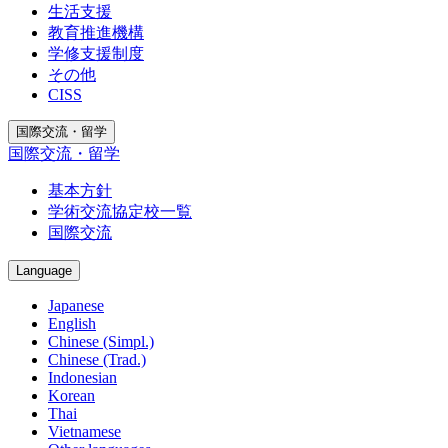
生活支援
教育推進機構
学修支援制度
その他
CISS
国際交流・留学
国際交流・留学
基本方針
学術交流協定校一覧
国際交流
Language
Japanese
English
Chinese (Simpl.)
Chinese (Trad.)
Indonesian
Korean
Thai
Vietnamese