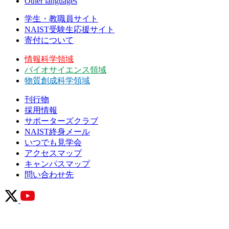
Other languages
学生・教職員サイト
NAIST受験生応援サイト
寄付について
情報科学領域
バイオサイエンス領域
物質創成科学領域
刊行物
採用情報
サポーターズクラブ
NAIST終身メール
いつでも見学会
アクセスマップ
キャンパスマップ
問い合わせ先