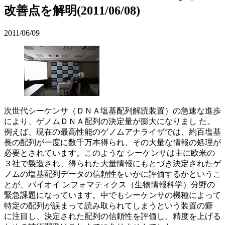
改善点を解明(2011/06/08)
2011/06/09
次世代シーケンサ（ＤＮＡ塩基配列解読装置）の急速な進歩
により、ゲノムＤＮＡ配列の決定量が膨大になりまし た。
例えば、現在の最高性能のゲノムアナライザでは、約百塩基
長の配列が一度に数千万本得られ、その大量な情報の処理が
必要とされています。このような シーケンサは主に欧米の
３社で製造され、得られた大量情報にもとづき決定されたゲ
ノムの塩基配列データの信頼性をいかに評価するかというこ
とが、バイオイ ンフォマティクス（生物情報科学）分野の
緊急課題になっています。中でもシーケンサの機種によって
特定の配列が誤まって読み取られてしまうという装置の癖
に注目し、決定された配列の信頼性を評価し、精度を上げる