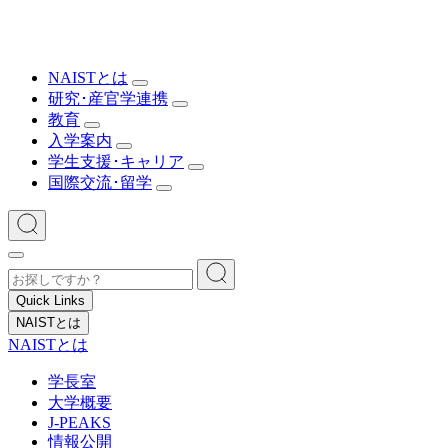
NAISTとは
研究･産官学連携
教育
入学案内
学生支援･キャリア
国際交流･留学
Quick Links
NAISTとは
NAISTとは
学長室
大学概要
J-PEAKS
情報公開