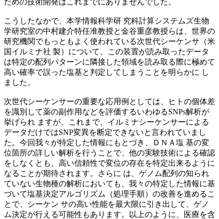
ための技術開発はこれまでにありませんでした。
こうしたなかで、本学情報科学研 究科計算システムズ生物
学研究室の中村建介特任准教授と金谷重彦教授らは、世界の
研究機関でもっともよく使われている次世代シーケンサ（米
国イルミナ社 製）について、この装置が読み取ったデータ
は特定の配列パターンに隣接した領域を読み取る際に極めて
高い確率で誤った塩基と判定してしまうことを明らかに し
ました。
次世代シーケンサーの重要な応用例としては、ヒトの個体差
を識別して薬の副作用などを評価するいわゆるSNPs解析が
挙げられ ますが、これまで、イルミナシーケンサーによる
データだけではSNP変異を断定できないと言われていまし
た。今回我々が特定した情報にもとづき、ＤＮＡ塩 基の変
位箇所の詳しい解析を行うことで、他の実験技術による確認
をしなくとも、高い信頼性で変位の存在を特定出来るように
なることが期待されます。さらに は、ゲノム配列の知られ
ていない生物種の解析においても、我々の特定した情報に基
づいて塩基決定アルゴリズム（処理手順）の改善を進めるこ
とで、シーケン サの高い性能を最大限に引き出して、ゲノ
ム決定が行える可能性もあります。以上のように、医療を含