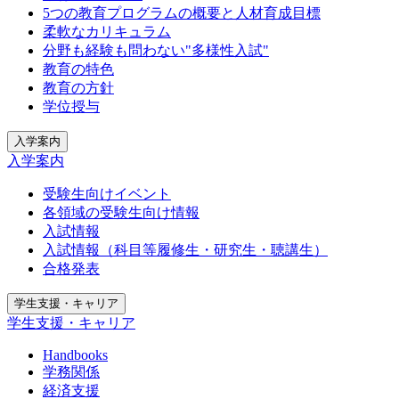
5つの教育プログラムの概要と人材育成目標
柔軟なカリキュラム
分野も経験も問わない"多様性入試"
教育の特色
教育の方針
学位授与
入学案内
入学案内
受験生向けイベント
各領域の受験生向け情報
入試情報
入試情報（科目等履修生・研究生・聴講生）
合格発表
学生支援・キャリア
学生支援・キャリア
Handbooks
学務関係
経済支援