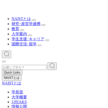
NAISTとは
研究･産官学連携
教育
入学案内
学生支援･キャリア
国際交流･留学
Quick Links
NAISTとは
NAISTとは
学長室
大学概要
J-PEAKS
情報公開