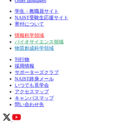
Other languages
学生・教職員サイト
NAIST受験生応援サイト
寄付について
情報科学領域
バイオサイエンス領域
物質創成科学領域
刊行物
採用情報
サポーターズクラブ
NAIST終身メール
いつでも見学会
アクセスマップ
キャンパスマップ
問い合わせ先