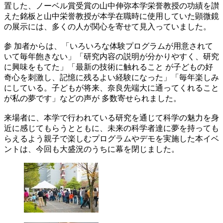
置した、ノーベル賞受賞の山中伸弥本学栄誉教授の功績を讃
えた銘板と山中栄誉教授が本学在職時に使用していた顕微鏡
の展示には、多くの人が関心を寄せて見入っていました。
参 加者からは、「いろいろな体験プログラムが用意されて
いて毎年飽きない」「研究内容の説明が分かりやすく、研究
に興味をもてた」「最新の技術に触れること が子どもの好
奇心を刺激し、記憶に残るよい経験になった」「毎年楽しみ
にしている。子どもが将来、奈良先端大に通ってくれること
が私の夢です」などの声が 多数寄せられました。
来場者に、本学で行われている研究を通じて科学の魅力を身
近に感じてもらうとともに、未来の科学者達に夢を持っても
らえるよう親子で楽しむプログラムやデモを実施した本イベ
ントは、今回も大盛況のうちに幕を閉じました。