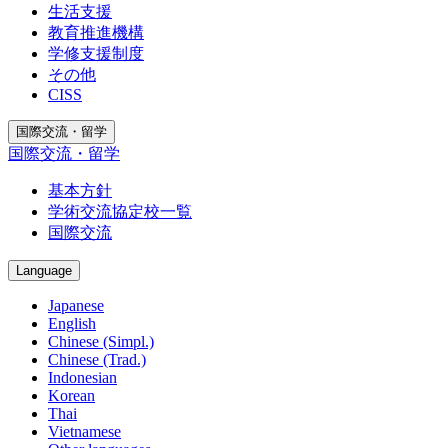
生活支援
教育推進機構
学修支援制度
その他
CISS
国際交流・留学
国際交流・留学
基本方針
学術交流協定校一覧
国際交流
Language
Japanese
English
Chinese (Simpl.)
Chinese (Trad.)
Indonesian
Korean
Thai
Vietnamese