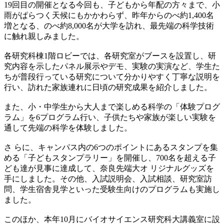
19回目の開催となる今回も、子どもから年配の方々まで、小
雨がぱらつく天候にもかかわらず、昨年からのべ約1,400名
増となる、のべ約8,000名が大学を訪れ、最先端の科学技術
に触れ親しみました。
各研究科棟1階ロビーでは、各研究室がブースを設置し、研
究内容を示したパネル展示やデモ、実験の実演など、学生た
ちが普段行っている研究について分かりやすく丁寧な説明を
行い、訪れた家族連れに日頃の研究成果を紹介しました。
また、小・中学生から大人まで楽しめる科学の「体験プログ
ラム」を6プログラム行い、子供たちや家族が楽しい実験を
通して先端の科学を体験しました。
さ らに、キャンパス内の6つのポイントにあるスタンプを集
める「子どもスタンプラリー」を開催し、700名を超える子
ども達が見事に達成して、奈良先端大オ リジナルグッズを
手にしました。その他、入試説明会、入試相談、研究室訪
問、学生宿舎見学といった受験生向けのプログラムも実施し
ました。
このほか、本年10月にバイオサイエンス研究科大講義室に設