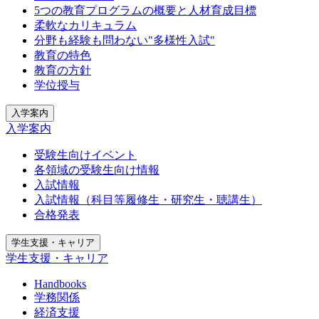
5つの教育プログラムの概要と人材育成目標
柔軟なカリキュラム
分野も経験も問わない"多様性入試"
教育の特色
教育の方針
学位授与
入学案内
入学案内
受験生向けイベント
各領域の受験生向け情報
入試情報
入試情報（科目等履修生・研究生・聴講生）
合格発表
学生支援・キャリア
学生支援・キャリア
Handbooks
学務関係
経済支援