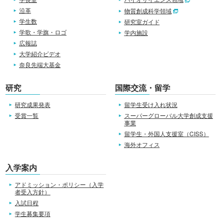
沿革
物質創成科学領域
学生数
研究室ガイド
学歌・学旗・ロゴ
学内施設
広報誌
大学紹介ビデオ
奈良先端大基金
研究
国際交流・留学
研究成果発表
留学生受け入れ状況
受賞一覧
スーパーグローバル大学創成支援
事業
留学生・外国人支援室（CISS）
海外オフィス
入学案内
アドミッション・ポリシー（入学
者受入方針）
入試日程
学生募集要項