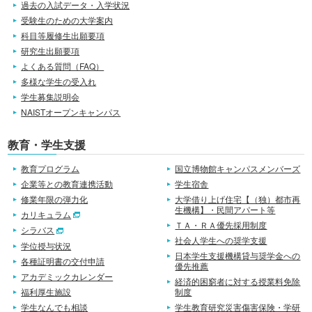
過去の入試データ・入学状況
受験生のための大学案内
科目等履修生出願要項
研究生出願要項
よくある質問（FAQ）
多様な学生の受入れ
学生募集説明会
NAISTオープンキャンパス
教育・学生支援
教育プログラム
国立博物館キャンパスメンバーズ
企業等との教育連携活動
学生宿舎
修業年限の弾力化
大学借り上げ住宅【（独）都市再
生機構】・民間アパート等
カリキュラム
ＴＡ・ＲＡ優先採用制度
シラバス
社会人学生への奨学支援
学位授与状況
日本学生支援機構貸与奨学金への
各種証明書の交付申請
優先推薦
アカデミックカレンダー
経済的困窮者に対する授業料免除
福利厚生施設
制度
学生なんでも相談
学生教育研究災害傷害保険・学研