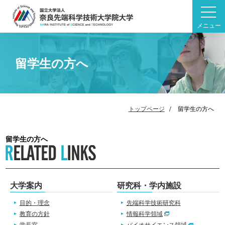
メニュー
留学生の方へ
トップページ
留学生の方へ
留学生の方へ
大学案内
研究科・学内施設
目的・理念
先端科学技術研究科
教育の方針
情報科学領域
学長室
バイオサイエンス領域