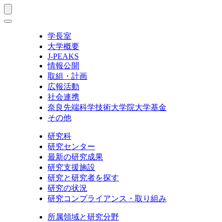
学長室
大学概要
J-PEAKS
情報公開
取組・計画
広報活動
社会連携
奈良先端科学技術大学院大学基金
その他
研究科
研究センター
最新の研究成果
研究支援施設
研究と研究者を探す
研究の状況
研究コンプライアンス・取り組み
所属領域と研究分野