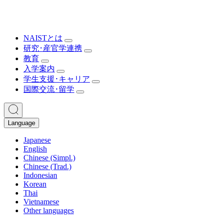
NAISTとは
研究･産官学連携
教育
入学案内
学生支援･キャリア
国際交流･留学
Language
Japanese
English
Chinese (Simpl.)
Chinese (Trad.)
Indonesian
Korean
Thai
Vietnamese
Other languages