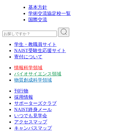
基本方針
学術交流協定校一覧
国際交流
学生・教職員サイト
NAIST受験生応援サイト
寄付について
情報科学領域
バイオサイエンス領域
物質創成科学領域
刊行物
採用情報
サポーターズクラブ
NAIST終身メール
いつでも見学会
アクセスマップ
キャンパスマップ