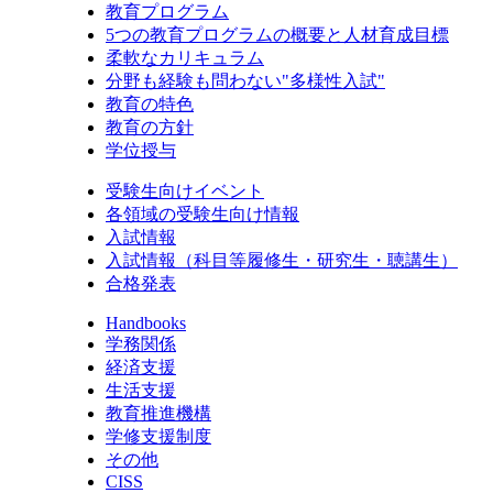
教育プログラム
5つの教育プログラムの概要と人材育成目標
柔軟なカリキュラム
分野も経験も問わない"多様性入試"
教育の特色
教育の方針
学位授与
受験生向けイベント
各領域の受験生向け情報
入試情報
入試情報（科目等履修生・研究生・聴講生）
合格発表
Handbooks
学務関係
経済支援
生活支援
教育推進機構
学修支援制度
その他
CISS