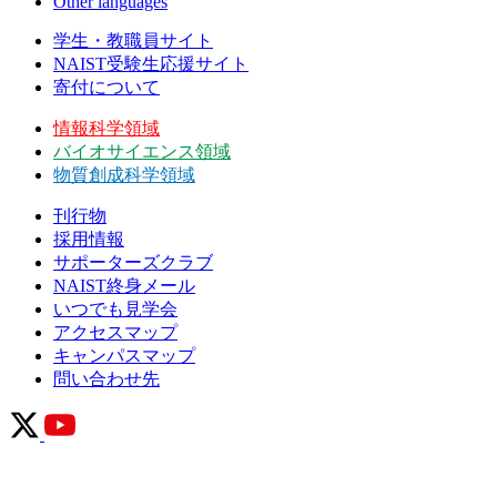
Other languages
学生・教職員サイト
NAIST受験生応援サイト
寄付について
情報科学領域
バイオサイエンス領域
物質創成科学領域
刊行物
採用情報
サポーターズクラブ
NAIST終身メール
いつでも見学会
アクセスマップ
キャンパスマップ
問い合わせ先