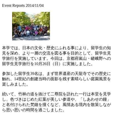
Event Reports
2014/11/04
本学では、日本の文化・歴史にふれる事により、留学生の知
見を深め、より一層の交流を図る事を目的として、留学生見
学旅行を実施しています。今回は、京都府嵐山・嵯峨野への
留学生見学旅行を10月26日（日）に実施しました。
参加した留学生39名は、まず世界遺産の天龍寺でその歴史に
触れ、14世紀の創建当時の面影を残す素晴らしい庭園風景を
楽しみました。
続いて、竹林の道を抜けて二尊院を訪れた一行は本堂を見学
し、色づきはじめた紅葉が美しい参道や、「しあわせの鐘」
と名付けられた梵鐘を撞くなど、風情ある境内を散策しなが
ら思い思いの時間を過ごしました。