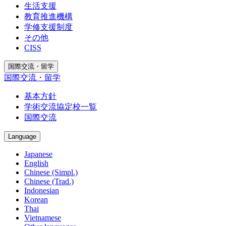
生活支援
教育推進機構
学修支援制度
その他
CISS
国際交流・留学
国際交流・留学
基本方針
学術交流協定校一覧
国際交流
Language
Japanese
English
Chinese (Simpl.)
Chinese (Trad.)
Indonesian
Korean
Thai
Vietnamese