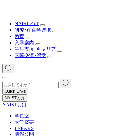
NAISTとは
研究･産官学連携
教育
入学案内
学生支援･キャリア
国際交流･留学
Quick Links
NAISTとは
NAISTとは
学長室
大学概要
J-PEAKS
情報公開