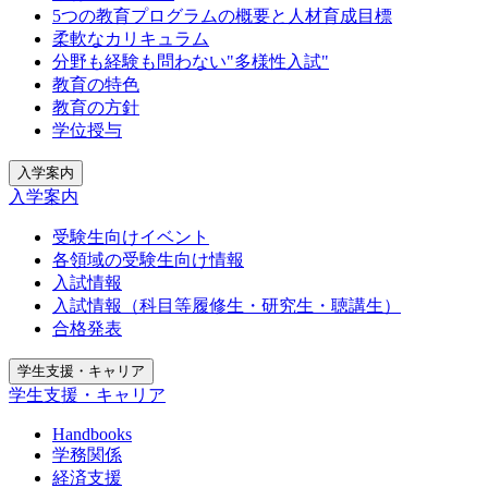
5つの教育プログラムの概要と人材育成目標
柔軟なカリキュラム
分野も経験も問わない"多様性入試"
教育の特色
教育の方針
学位授与
入学案内
入学案内
受験生向けイベント
各領域の受験生向け情報
入試情報
入試情報（科目等履修生・研究生・聴講生）
合格発表
学生支援・キャリア
学生支援・キャリア
Handbooks
学務関係
経済支援