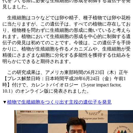
代をつくる際に必要な生殖細胞の形成を制御する遺伝子を発
見しました。
生殖細胞はコケなどでは卵や精子、種子植物では卵や花粉
に当たりますが、この遺伝子は、すべての植物に存在してお
り、植物種を問わずに生殖細胞の形成に働いていると考えら
れます。植物において生殖細胞の形成を中心的に制御する遺
伝子の発見は初めてのことです。今後は、この遺伝子を手掛
かりに、植物が生殖細胞を作るメカニズムや、生殖細胞が受
精後にさまざまな細胞に分化する多能性を獲得する仕組みを
明らかにできると期待されます。
この研究成果は、アメリカ東部時間の6月23日（木）正午
【プレス解禁日時：日本時間平成28年6月24日（金）午前1
時】付けで、カレントバイオロジー（5-year impact factor,
10.1）のオンライン版に発表されました。
▼
植物で生殖細胞をつくり出す主役の遺伝子を発見