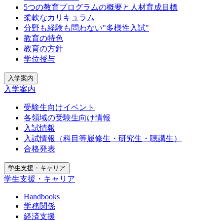
5つの教育プログラムの概要と人材育成目標
柔軟なカリキュラム
分野も経験も問わない"多様性入試"
教育の特色
教育の方針
学位授与
入学案内
入学案内
受験生向けイベント
各領域の受験生向け情報
入試情報
入試情報（科目等履修生・研究生・聴講生）
合格発表
学生支援・キャリア
学生支援・キャリア
Handbooks
学務関係
経済支援