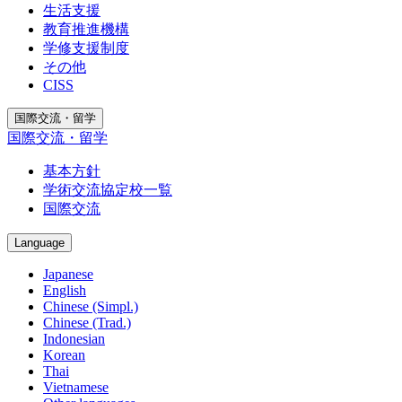
生活支援
教育推進機構
学修支援制度
その他
CISS
国際交流・留学
国際交流・留学
基本方針
学術交流協定校一覧
国際交流
Language
Japanese
English
Chinese (Simpl.)
Chinese (Trad.)
Indonesian
Korean
Thai
Vietnamese