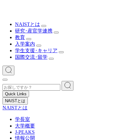
NAISTとは
研究･産官学連携
教育
入学案内
学生支援･キャリア
国際交流･留学
Quick Links
NAISTとは
NAISTとは
学長室
大学概要
J-PEAKS
情報公開