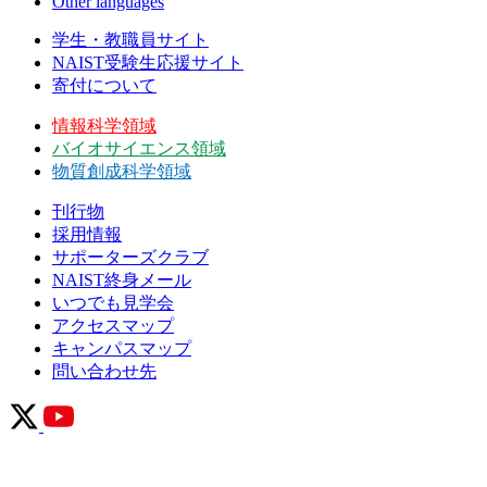
Other languages
学生・教職員サイト
NAIST受験生応援サイト
寄付について
情報科学領域
バイオサイエンス領域
物質創成科学領域
刊行物
採用情報
サポーターズクラブ
NAIST終身メール
いつでも見学会
アクセスマップ
キャンパスマップ
問い合わせ先