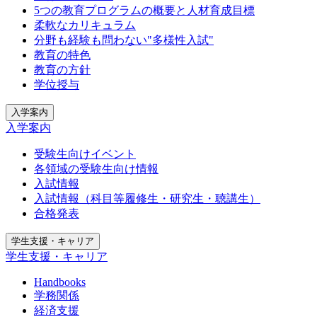
5つの教育プログラムの概要と人材育成目標
柔軟なカリキュラム
分野も経験も問わない"多様性入試"
教育の特色
教育の方針
学位授与
入学案内
入学案内
受験生向けイベント
各領域の受験生向け情報
入試情報
入試情報（科目等履修生・研究生・聴講生）
合格発表
学生支援・キャリア
学生支援・キャリア
Handbooks
学務関係
経済支援