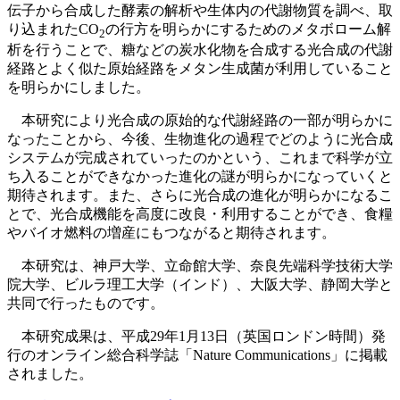
伝子から合成した酵素の解析や生体内の代謝物質を調べ、取
り込まれたCO
の行方を明らかにするためのメタボローム解
2
析を行うことで、糖などの炭水化物を合成する光合成の代謝
経路とよく似た原始経路をメタン生成菌が利用していること
を明らかにしました。
本研究により光合成の原始的な代謝経路の一部が明らかに
なったことから、今後、生物進化の過程でどのように光合成
システムが完成されていったのかという、これまで科学が立
ち入ることができなかった進化の謎が明らかになっていくと
期待されます。また、さらに光合成の進化が明らかになるこ
とで、光合成機能を高度に改良・利用することができ、食糧
やバイオ燃料の増産にもつながると期待されます。
本研究は、神戸大学、立命館大学、奈良先端科学技術大学
院大学、ビルラ理工大学（インド）、大阪大学、静岡大学と
共同で行ったものです。
本研究成果は、平成29年1月13日（英国ロンドン時間）発
行のオンライン総合科学誌「Nature Communications」に掲載
されました。