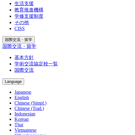
生活支援
教育推進機構
学修支援制度
その他
CISS
国際交流・留学
国際交流・留学
基本方針
学術交流協定校一覧
国際交流
Language
Japanese
English
Chinese (Simpl.)
Chinese (Trad.)
Indonesian
Korean
Thai
Vietnamese