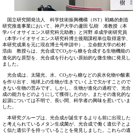
国立研究開発法人 科学技術振興機構（JST）戦略的創造
研究推進事業において、神戸大学の蘆田 弘樹 准教授（本
学バイオサイエンス研究科元助教）と河野 卓成学術研究員
（本学バイオサイエンス研究科博士後期課程単位取得退学、
本研究成果を元に現在博士号申請中）、立命館大学の松村
浩由 教授らは、光合成でCO
から糖を合成する生物機能の
2
進化的な原型を、光合成を行わない原始的な微生物に発見し
ました。
光合成は、太陽光、水、CO
から糖などの炭水化物や酸素
2
を作り出す、地球上の生物が生きていく上で欠かすことので
きない生物の営みです。しかし、生物が進化の過程で、光合
成の能力をどのようにして獲得したのか、またその進化的な
起源については不明で、長い間、科学者の興味を惹いていま
した。
本研究グループは、光合成が誕生するよりも前に出現した
と考えられているメタン生成菌が、光合成で働く遺伝子とよ
く似た遺伝子を持っていることを発見しました。これらの遺