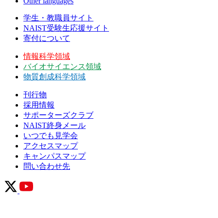
Other languages
学生・教職員サイト
NAIST受験生応援サイト
寄付について
情報科学領域
バイオサイエンス領域
物質創成科学領域
刊行物
採用情報
サポーターズクラブ
NAIST終身メール
いつでも見学会
アクセスマップ
キャンパスマップ
問い合わせ先