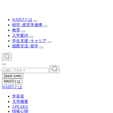
NAISTとは
研究･産官学連携
教育
入学案内
学生支援･キャリア
国際交流･留学
Quick Links
NAISTとは
NAISTとは
学長室
大学概要
J-PEAKS
情報公開