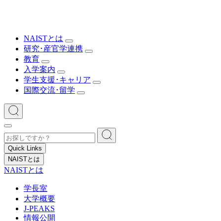
NAISTとは
研究･産官学連携
教育
入学案内
学生支援･キャリア
国際交流･留学
Quick Links
NAISTとは
NAISTとは
学長室
大学概要
J-PEAKS
情報公開