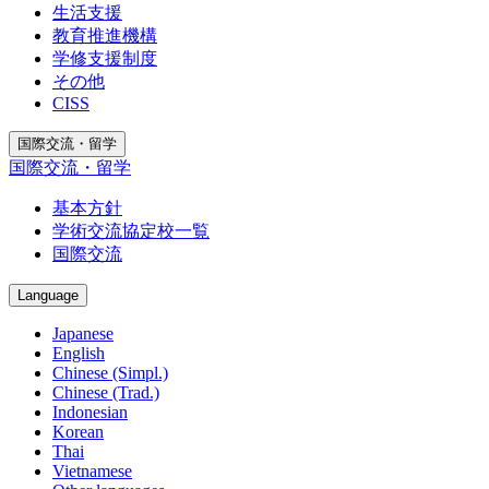
生活支援
教育推進機構
学修支援制度
その他
CISS
国際交流・留学
国際交流・留学
基本方針
学術交流協定校一覧
国際交流
Language
Japanese
English
Chinese (Simpl.)
Chinese (Trad.)
Indonesian
Korean
Thai
Vietnamese