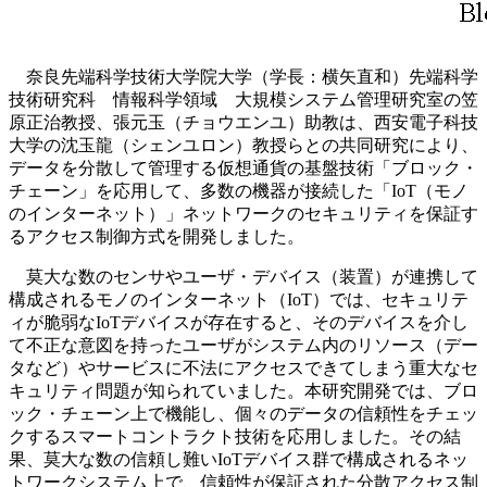
奈良先端科学技術大学院大学（学長：横矢直和）先端科学
技術研究科 情報科学領域 大規模システム管理研究室の笠
原正治教授、張元玉（チョウエンユ）助教は、西安電子科技
大学の沈玉龍（シェンユロン）教授らとの共同研究により、
データを分散して管理する仮想通貨の基盤技術「ブロック・
チェーン」を応用して、多数の機器が接続した「IoT（モノ
のインターネット）」ネットワークのセキュリティを保証す
るアクセス制御方式を開発しました。
莫大な数のセンサやユーザ・デバイス（装置）が連携して
構成されるモノのインターネット（IoT）では、セキュリテ
ィが脆弱なIoTデバイスが存在すると、そのデバイスを介し
て不正な意図を持ったユーザがシステム内のリソース（デー
タなど）やサービスに不法にアクセスできてしまう重大なセ
キュリティ問題が知られていました。本研究開発では、ブロ
ック・チェーン上で機能し、個々のデータの信頼性をチェッ
クするスマートコントラクト技術を応用しました。その結
果、莫大な数の信頼し難いIoTデバイス群で構成されるネッ
トワークシステム上で、信頼性が保証された分散アクセス制