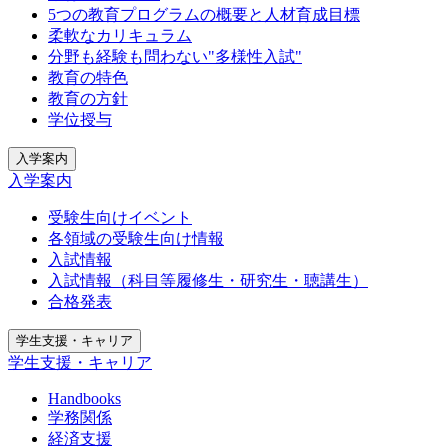
5つの教育プログラムの概要と人材育成目標
柔軟なカリキュラム
分野も経験も問わない"多様性入試"
教育の特色
教育の方針
学位授与
入学案内
入学案内
受験生向けイベント
各領域の受験生向け情報
入試情報
入試情報（科目等履修生・研究生・聴講生）
合格発表
学生支援・キャリア
学生支援・キャリア
Handbooks
学務関係
経済支援