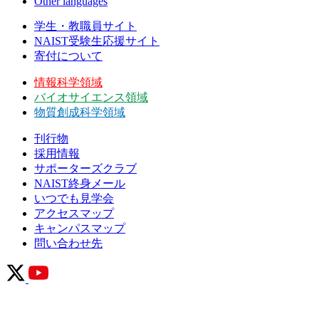
Other languages
学生・教職員サイト
NAIST受験生応援サイト
寄付について
情報科学領域
バイオサイエンス領域
物質創成科学領域
刊行物
採用情報
サポーターズクラブ
NAIST終身メール
いつでも見学会
アクセスマップ
キャンパスマップ
問い合わせ先