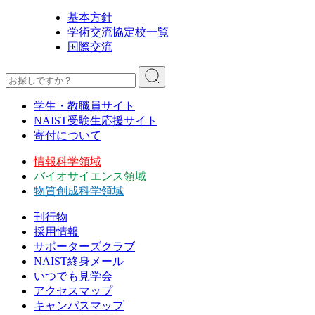
基本方針
学術交流協定校一覧
国際交流
学生・教職員サイト
NAIST受験生応援サイト
寄付について
情報科学領域
バイオサイエンス領域
物質創成科学領域
刊行物
採用情報
サポーターズクラブ
NAIST終身メール
いつでも見学会
アクセスマップ
キャンパスマップ