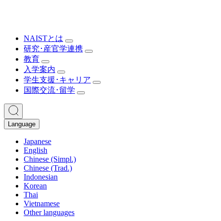
NAISTとは
研究･産官学連携
教育
入学案内
学生支援･キャリア
国際交流･留学
Language
Japanese
English
Chinese (Simpl.)
Chinese (Trad.)
Indonesian
Korean
Thai
Vietnamese
Other languages