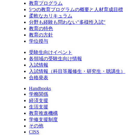
教育プログラム
5つの教育プログラムの概要と人材育成目標
柔軟なカリキュラム
分野も経験も問わない"多様性入試"
教育の特色
教育の方針
学位授与
受験生向けイベント
各領域の受験生向け情報
入試情報
入試情報（科目等履修生・研究生・聴講生）
合格発表
Handbooks
学務関係
経済支援
生活支援
教育推進機構
学修支援制度
その他
CISS