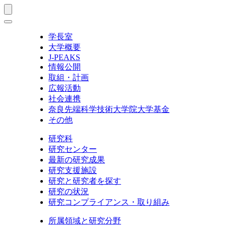
学長室
大学概要
J-PEAKS
情報公開
取組・計画
広報活動
社会連携
奈良先端科学技術大学院大学基金
その他
研究科
研究センター
最新の研究成果
研究支援施設
研究と研究者を探す
研究の状況
研究コンプライアンス・取り組み
所属領域と研究分野