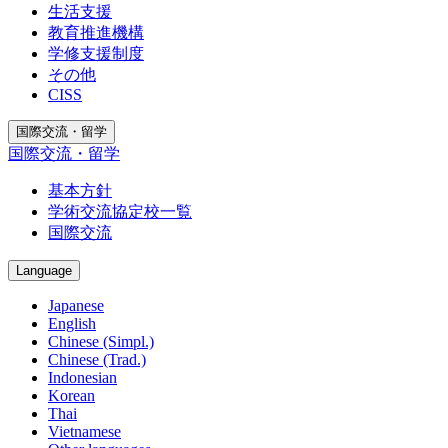
生活支援
教育推進機構
学修支援制度
その他
CISS
国際交流・留学
国際交流・留学
基本方針
学術交流協定校一覧
国際交流
Language
Japanese
English
Chinese (Simpl.)
Chinese (Trad.)
Indonesian
Korean
Thai
Vietnamese