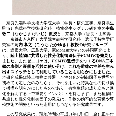
奈良先端科学技術大学院大学（学長：横矢直和、奈良県生
駒市）先端科学技術研究科 植物発生シグナル研究室の
中島
敬二（なかじま けいじ）教授
と、京都大学（総長：山際壽
一、京都市左京区）大学院生命科学研究科 遺伝子特性学研
究室の
河内 孝之（こうち たかゆき）教授
の研究グループ
は、近畿大学、広島大学、豪Monash大学との共同研究によ
り、
陸上植物に共通した性分化制御遺伝子
FGMYB
を発見し
ました。
またゼニゴケは、
FGMYB
遺伝子をつくるDNA二本
鎖の表側と裏側を巧妙に使い分け、これを雌雄の性差を生み
出すスイッチとして利用していることも明らかにしました。
本研究成果は陸上植物に共通した性分化の制御因子を世界で
初めて同定したのみならず、それを用いた特異な性の切り換
え機構を明らかにしたものであり、有性生殖の成り立ちと進
化を解明する上で重要なインパクトを持ちます。また植物に
共通した性分化制御因子の発見は、作物の効率的な育種や繁
殖技術の開発といった応用にもつながる研究成果です。
この研究成果は、現地時間の平成31年1月4日（金）正午付