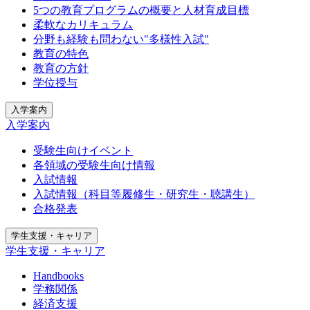
5つの教育プログラムの概要と人材育成目標
柔軟なカリキュラム
分野も経験も問わない"多様性入試"
教育の特色
教育の方針
学位授与
入学案内
入学案内
受験生向けイベント
各領域の受験生向け情報
入試情報
入試情報（科目等履修生・研究生・聴講生）
合格発表
学生支援・キャリア
学生支援・キャリア
Handbooks
学務関係
経済支援