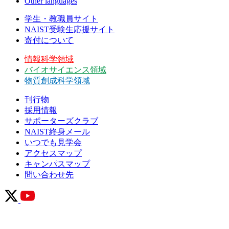
Other languages
学生・教職員サイト
NAIST受験生応援サイト
寄付について
情報科学領域
バイオサイエンス領域
物質創成科学領域
刊行物
採用情報
サポーターズクラブ
NAIST終身メール
いつでも見学会
アクセスマップ
キャンパスマップ
問い合わせ先