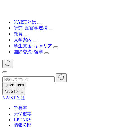
NAISTとは
研究･産官学連携
教育
入学案内
学生支援･キャリア
国際交流･留学
Quick Links
NAISTとは
NAISTとは
学長室
大学概要
J-PEAKS
情報公開