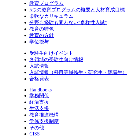
教育プログラム
5つの教育プログラムの概要と人材育成目標
柔軟なカリキュラム
分野も経験も問わない"多様性入試"
教育の特色
教育の方針
学位授与
受験生向けイベント
各領域の受験生向け情報
入試情報
入試情報（科目等履修生・研究生・聴講生）
合格発表
Handbooks
学務関係
経済支援
生活支援
教育推進機構
学修支援制度
その他
CISS