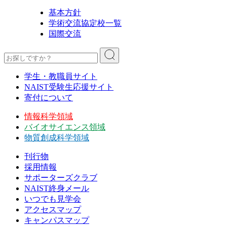
基本方針
学術交流協定校一覧
国際交流
学生・教職員サイト
NAIST受験生応援サイト
寄付について
情報科学領域
バイオサイエンス領域
物質創成科学領域
刊行物
採用情報
サポーターズクラブ
NAIST終身メール
いつでも見学会
アクセスマップ
キャンパスマップ