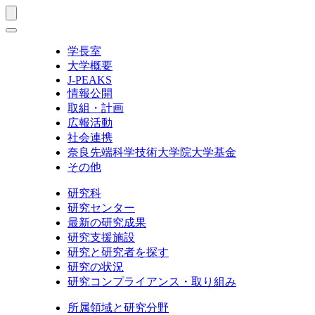
学長室
大学概要
J-PEAKS
情報公開
取組・計画
広報活動
社会連携
奈良先端科学技術大学院大学基金
その他
研究科
研究センター
最新の研究成果
研究支援施設
研究と研究者を探す
研究の状況
研究コンプライアンス・取り組み
所属領域と研究分野