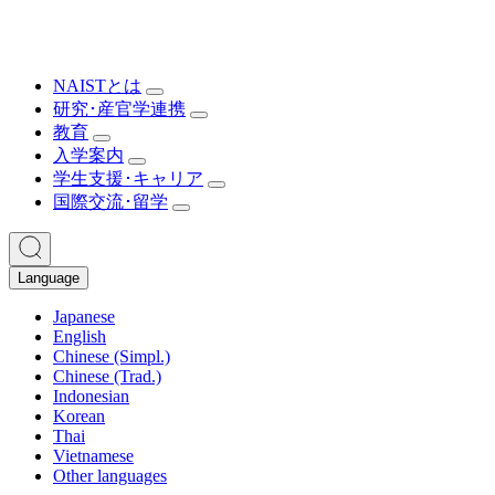
NAISTとは
研究･産官学連携
教育
入学案内
学生支援･キャリア
国際交流･留学
Language
Japanese
English
Chinese (Simpl.)
Chinese (Trad.)
Indonesian
Korean
Thai
Vietnamese
Other languages