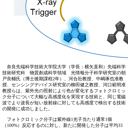
奈良先端科学技術大学院大学（学長：横矢直和）先端科学
技術研究科 物質創成科学領域 光情報分子科学研究室の朝
戸良輔氏（博士後期課程2年）、河合壯教授、中嶋琢也准教
授、センシングデバイス研究室の柳田健之教授、河口範明准
教授らは、紫外光の照射により色が変化するフォトクロミッ
ク分子について大幅な高感度化を実現する技術と、同じ電磁
波でより波長が短い放射線に対しても高感度で検出する技術
の開発に成功しました。
フォトクロミック分子は紫外線1光子当たり通常1個
（100%）反応するのに対し、新たに開発した分子は平均33