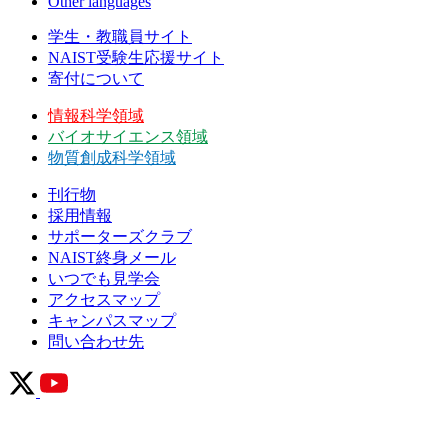
Other languages
学生・教職員サイト
NAIST受験生応援サイト
寄付について
情報科学領域
バイオサイエンス領域
物質創成科学領域
刊行物
採用情報
サポーターズクラブ
NAIST終身メール
いつでも見学会
アクセスマップ
キャンパスマップ
問い合わせ先