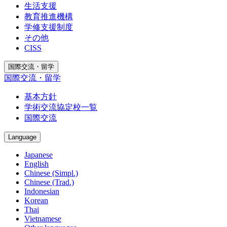
生活支援
教育推進機構
学修支援制度
その他
CISS
国際交流・留学
国際交流・留学
基本方針
学術交流協定校一覧
国際交流
Language
Japanese
English
Chinese (Simpl.)
Chinese (Trad.)
Indonesian
Korean
Thai
Vietnamese