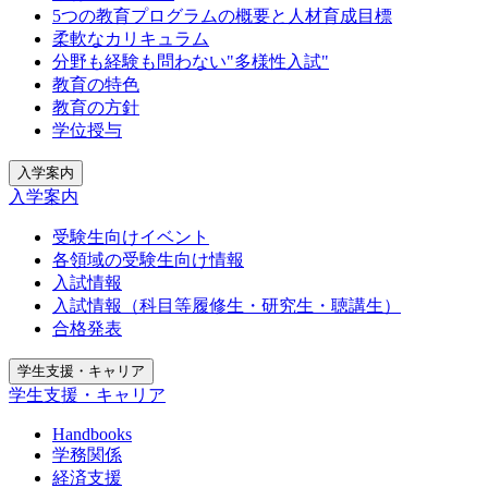
5つの教育プログラムの概要と人材育成目標
柔軟なカリキュラム
分野も経験も問わない"多様性入試"
教育の特色
教育の方針
学位授与
入学案内
入学案内
受験生向けイベント
各領域の受験生向け情報
入試情報
入試情報（科目等履修生・研究生・聴講生）
合格発表
学生支援・キャリア
学生支援・キャリア
Handbooks
学務関係
経済支援