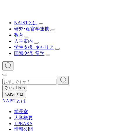
NAISTとは
研究･産官学連携
教育
入学案内
学生支援･キャリア
国際交流･留学
Quick Links
NAISTとは
NAISTとは
学長室
大学概要
J-PEAKS
情報公開