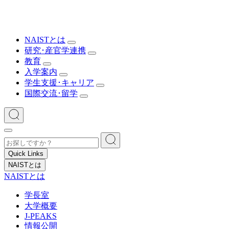
NAISTとは
研究･産官学連携
教育
入学案内
学生支援･キャリア
国際交流･留学
Quick Links
NAISTとは
NAISTとは
学長室
大学概要
J-PEAKS
情報公開