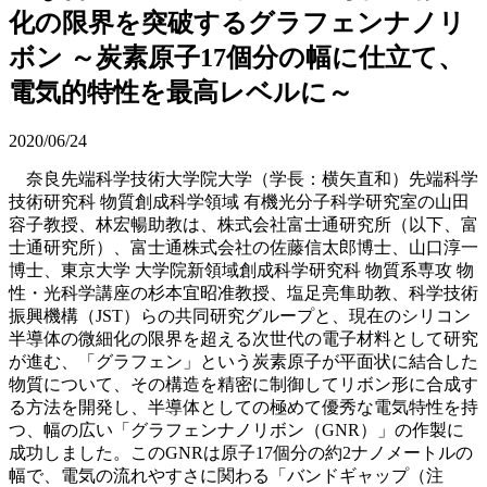
化の限界を突破するグラフェンナノリ
ボン ～炭素原子17個分の幅に仕立て、
電気的特性を最高レベルに～
2020/06/24
奈良先端科学技術大学院大学（学長：横矢直和）先端科学
技術研究科 物質創成科学領域 有機光分子科学研究室の山田
容子教授、林宏暢助教は、株式会社富士通研究所（以下、富
士通研究所）、富士通株式会社の佐藤信太郎博士、山口淳一
博士、東京大学 大学院新領域創成科学研究科 物質系専攻 物
性・光科学講座の杉本宜昭准教授、塩足亮隼助教、科学技術
振興機構（JST）らの共同研究グループと、現在のシリコン
半導体の微細化の限界を超える次世代の電子材料として研究
が進む、「グラフェン」という炭素原子が平面状に結合した
物質について、その構造を精密に制御してリボン形に合成す
る方法を開発し、半導体としての極めて優秀な電気特性を持
つ、幅の広い「グラフェンナノリボン（GNR）」の作製に
成功しました。このGNRは原子17個分の約2ナノメートルの
幅で、電気の流れやすさに関わる「バンドギャップ（注