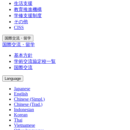
生活支援
教育推進機構
学修支援制度
その他
CISS
国際交流・留学
国際交流・留学
基本方針
学術交流協定校一覧
国際交流
Language
Japanese
English
Chinese (Simpl.)
Chinese (Trad.)
Indonesian
Korean
Thai
Vietnamese