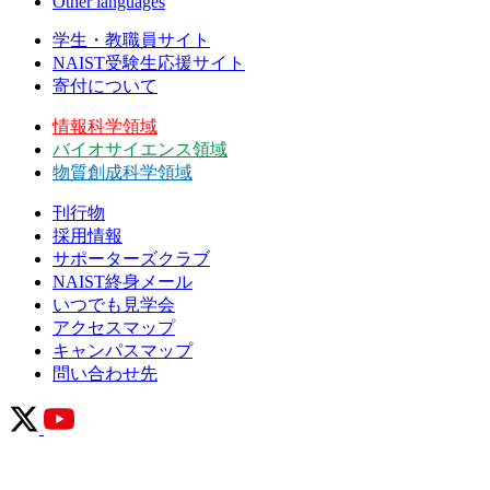
Other languages
学生・教職員サイト
NAIST受験生応援サイト
寄付について
情報科学領域
バイオサイエンス領域
物質創成科学領域
刊行物
採用情報
サポーターズクラブ
NAIST終身メール
いつでも見学会
アクセスマップ
キャンパスマップ
問い合わせ先