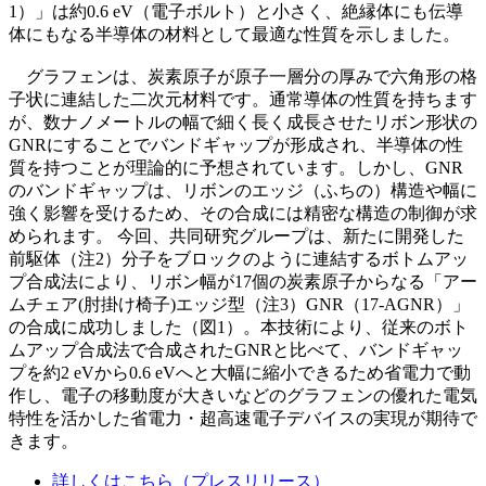
1）」は約0.6 eV（電子ボルト）と小さく、絶縁体にも伝導
体にもなる半導体の材料として最適な性質を示しました。
グラフェンは、炭素原子が原子一層分の厚みで六角形の格
子状に連結した二次元材料です。通常導体の性質を持ちます
が、数ナノメートルの幅で細く長く成長させたリボン形状の
GNRにすることでバンドギャップが形成され、半導体の性
質を持つことが理論的に予想されています。しかし、GNR
のバンドギャップは、リボンのエッジ（ふちの）構造や幅に
強く影響を受けるため、その合成には精密な構造の制御が求
められます。 今回、共同研究グループは、新たに開発した
前駆体（注2）分子をブロックのように連結するボトムアッ
プ合成法により、リボン幅が17個の炭素原子からなる「アー
ムチェア(肘掛け椅子)エッジ型（注3）GNR（17-AGNR）」
の合成に成功しました（図1）。本技術により、従来のボト
ムアップ合成法で合成されたGNRと比べて、バンドギャッ
プを約2 eVから0.6 eVへと大幅に縮小できるため省電力で動
作し、電子の移動度が大きいなどのグラフェンの優れた電気
特性を活かした省電力・超高速電子デバイスの実現が期待で
きます。
詳しくはこちら（プレスリリース）