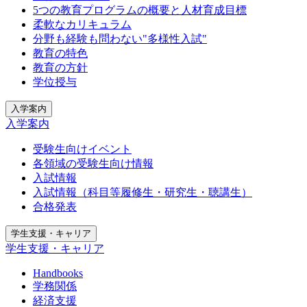
5つの教育プログラムの概要と人材育成目標
柔軟なカリキュラム
分野も経験も問わない"多様性入試"
教育の特色
教育の方針
学位授与
入学案内
入学案内
受験生向けイベント
各領域の受験生向け情報
入試情報
入試情報（科目等履修生・研究生・聴講生）
合格発表
学生支援・キャリア
学生支援・キャリア
Handbooks
学務関係
経済支援