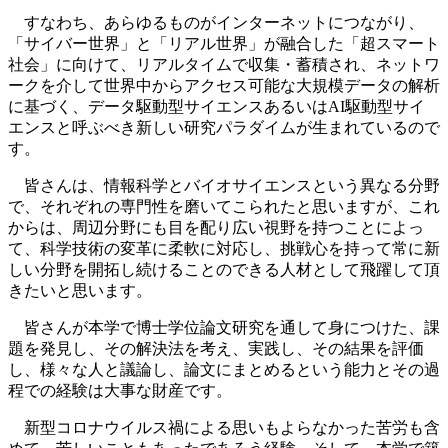
すなわち、あらゆるものがインターネットにつながり、
「サイバー世界」と「リアル世界」が融合した「超スマート
社会」に向けて、リアルタイムで収集・蓄積され、ネットワ
ークを介して世界中からアクセス可能な大規模データの解析
に基づく、データ駆動型サイエンスあるいはAI駆動型サイ
エンスと呼ぶべき新しい研究パラダイムが生まれているので
す。
皆さんは、情報科学とバイオサイエンスという異なる分野
で、それぞれの専門性を磨いてこられたと思いますが、これ
からは、周辺分野にも目を配り広い視野を持つことによっ
て、科学技術の変革に柔軟に対応し、挑戦心を持って常に新
しい分野を開拓し続けることのできる人材として飛躍して頂
きたいと思います。
皆さんが本学で博士学位論文研究を通して身につけた、課
題を発見し、その解決法を考え、実践し、その結果を評価
し、様々な人と議論し、論文にまとめるという能力とその過
程での経験は大事な財産です。
新型コロナウイルス禍による思いもよらなかった苦労も含