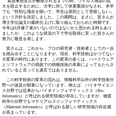
緊急事態宣言が解除されるまでの間、ウイルス感染の拡
大を防止するために、大学に対して休業要請がなされ、本学
でも『特別な場合を除いて、学生は原則として登校しない』
という方針を決定しました。この期間は、まさに、皆さんが
博士学位論文の最終仕上げに取り組んでおられた時期です。
今年は6月修了者がいないのではないかと思われる時もあり
ましたが、このような状況の下で学位取得に至った皆さんの
努力に敬意を表します。
皆さんは、これから、プロの研究者・技術者としての一歩
を踏み出すことになりますが、現在、科学技術はかつてない
大変革の時代にあります。この変革の多くは、ハードウェア
とソフトウェアの両面での情報技術の革新によってもたらさ
れていると言っても過言ではありません。
この科学技術の変革の流れは、情報科学以外の科学技術分
野への波及が顕著になっています。例えば、バイオサイエン
ス分野では従来からバイオインフォマティックス（Bio-
Informatics）と呼ばれる研究領域が存在していますが、物質
科学の分野でもマテリアルズインフォマティックス
（Materials Informatics）と呼ばれる新しい研究領域の存在感
が高まっています。