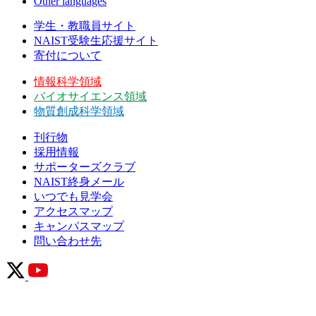
Other languages
学生・教職員サイト
NAIST受験生応援サイト
寄付について
情報科学領域
バイオサイエンス領域
物質創成科学領域
刊行物
採用情報
サポーターズクラブ
NAIST終身メール
いつでも見学会
アクセスマップ
キャンパスマップ
問い合わせ先