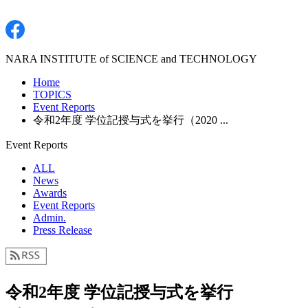
NARA INSTITUTE of SCIENCE and TECHNOLOGY
Home
TOPICS
Event Reports
令和2年度 学位記授与式を挙行（2020 ...
Event Reports
ALL
News
Awards
Event Reports
Admin.
Press Release
令和2年度 学位記授与式を挙行