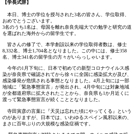
【学長式辞】
本日、博士の学位を授与された3名の皆さん、学位取得、
おめでとうございます。
3名のうち1名は、母国を離れ奈良先端大での勉学と研究の道
を選ばれた海外からの留学生です。
皆さんの修了で、本学創設以来の学位取得者数は、修士
8,332名、博士1,704名となりました。この中には、修士358
名、博士341名の留学生の方々がいらっしゃいます。
今年の1月下旬に、日本で初めての新型コロナウイルス感
染が奈良県で確認されてから徐々に全国に感染拡大が及び、
感染爆発が危惧される事態となりました。4月上旬には一部
地域に「緊急事態宣言」が発出され、4月中旬には対象地域
が全都道府県に拡大されたことから、奈良県も1か月近くに
渡って緊急事態宣言が続くこととなりました。
寺田寅彦の言葉に『天災は忘れた頃にやってくる』という
のがありますが、日本では、いわゆるスペイン風邪以来の、
まさに百年ぶりの大規模な感染症禍です。