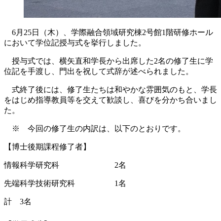
6月25日（木）、学際融合領域研究棟2号館1階研修ホール
において学位記授与式を挙行しました。
授与式では、横矢直和学長から出席した2名の修了生に学
位記を手渡し、門出を祝して式辞が述べられました。
式終了後には、修了生たちは和やかな雰囲気のもと、学長
をはじめ指導教員等を交えて歓談し、喜びを分かち合いまし
た。
※ 今回の修了生の内訳は、以下のとおりです。
【博士後期課程修了者】
情報科学研究科 2名
先端科学技術研究科 1名
計 3名