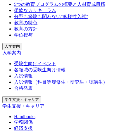
5つの教育プログラムの概要と人材育成目標
柔軟なカリキュラム
分野も経験も問わない"多様性入試"
教育の特色
教育の方針
学位授与
入学案内
入学案内
受験生向けイベント
各領域の受験生向け情報
入試情報
入試情報（科目等履修生・研究生・聴講生）
合格発表
学生支援・キャリア
学生支援・キャリア
Handbooks
学務関係
経済支援