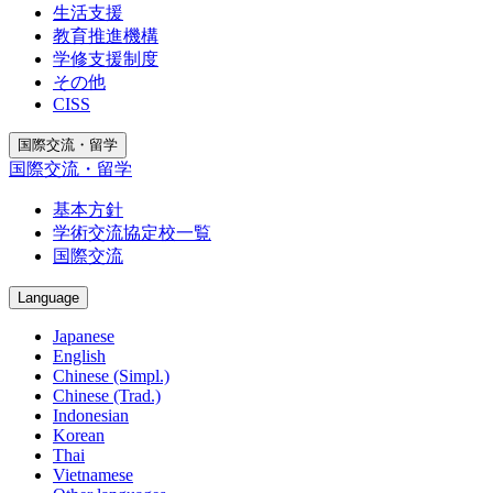
生活支援
教育推進機構
学修支援制度
その他
CISS
国際交流・留学
国際交流・留学
基本方針
学術交流協定校一覧
国際交流
Language
Japanese
English
Chinese (Simpl.)
Chinese (Trad.)
Indonesian
Korean
Thai
Vietnamese