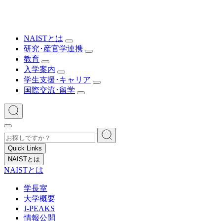
NAISTとは
研究･産官学連携
教育
入学案内
学生支援･キャリア
国際交流･留学
Quick Links
NAISTとは
NAISTとは
学長室
大学概要
J-PEAKS
情報公開