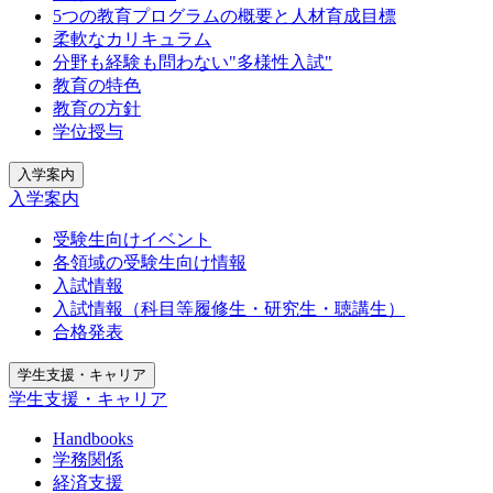
5つの教育プログラムの概要と人材育成目標
柔軟なカリキュラム
分野も経験も問わない"多様性入試"
教育の特色
教育の方針
学位授与
入学案内
入学案内
受験生向けイベント
各領域の受験生向け情報
入試情報
入試情報（科目等履修生・研究生・聴講生）
合格発表
学生支援・キャリア
学生支援・キャリア
Handbooks
学務関係
経済支援