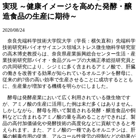
実現 ～健康イメージを高めた発酵・醸
造食品の生産に期待～
2020/08/24
奈良先端科学技術大学院大学（学長：横矢直和）先端科学
技術研究科バイオサイエンス領域ストレス微生物科学研究室
の高木博史教授らは、奈良県産業振興総合センター生活・産
業技術研究部バイオ・食品グループの大橋正孝総括研究員と
の共同研究により、シジミに多く含まれるアミノ酸で、肝臓
の働きを改善する効果が知られているオルニチンを酵母に、
従来の約7倍の高い効率で生産させることに成功するととも
に、生産量が増加する機構を明らかにしました。
酵母は発酵産業において広く利用されている微生物です
が、アミノ酸の生産に活用した例は未だ多くはありません。
しかしながら、酵母を用いて製造される発酵・醸造食品や飼
料などに含まれるアミノ酸の量を高めることができれば、製
品の高付加価値化や発酵技術の高度化などに貢献できると考
えられます。また、アミノ酸の一種であるオルニチンは、肝
臓の解毒作用の促進、アルコール性疲労の抑制などの効果が