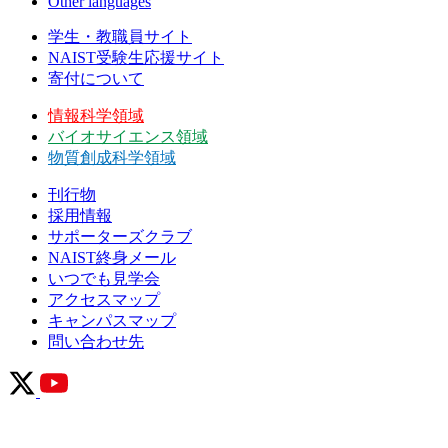
Other languages
学生・教職員サイト
NAIST受験生応援サイト
寄付について
情報科学領域
バイオサイエンス領域
物質創成科学領域
刊行物
採用情報
サポーターズクラブ
NAIST終身メール
いつでも見学会
アクセスマップ
キャンパスマップ
問い合わせ先