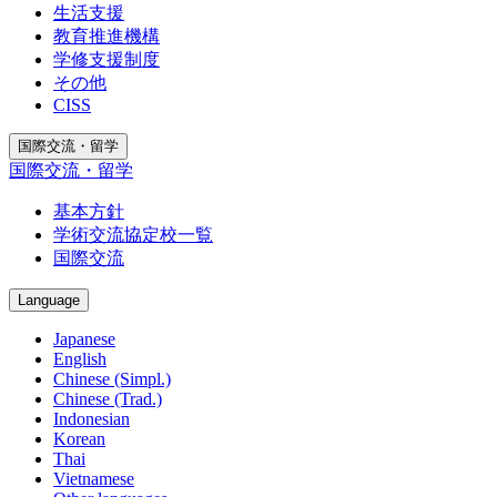
生活支援
教育推進機構
学修支援制度
その他
CISS
国際交流・留学
国際交流・留学
基本方針
学術交流協定校一覧
国際交流
Language
Japanese
English
Chinese (Simpl.)
Chinese (Trad.)
Indonesian
Korean
Thai
Vietnamese