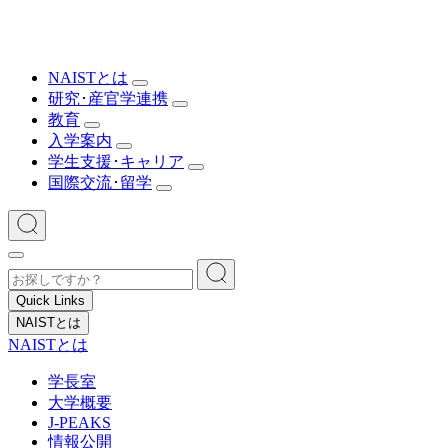
NAISTとは
研究･産官学連携
教育
入学案内
学生支援･キャリア
国際交流･留学
Quick Links
NAISTとは
NAISTとは
学長室
大学概要
J-PEAKS
情報公開