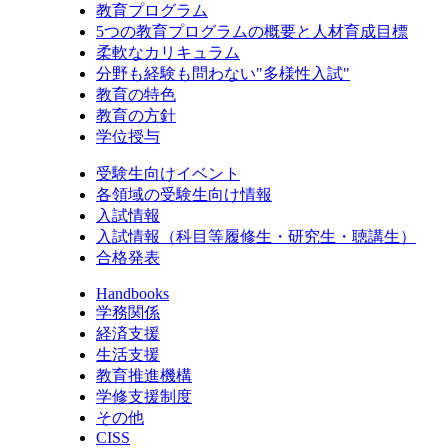
教育プログラム
5つの教育プログラムの概要と人材育成目標
柔軟なカリキュラム
分野も経験も問わない"多様性入試"
教育の特色
教育の方針
学位授与
受験生向けイベント
各領域の受験生向け情報
入試情報
入試情報（科目等履修生・研究生・聴講生）
合格発表
Handbooks
学務関係
経済支援
生活支援
教育推進機構
学修支援制度
その他
CISS