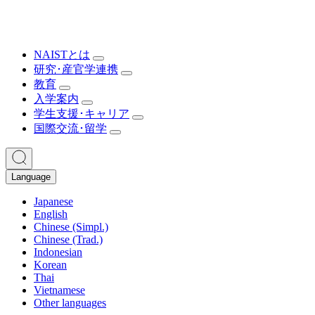
NAISTとは
研究･産官学連携
教育
入学案内
学生支援･キャリア
国際交流･留学
Language
Japanese
English
Chinese (Simpl.)
Chinese (Trad.)
Indonesian
Korean
Thai
Vietnamese
Other languages