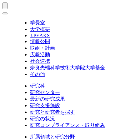
学長室
大学概要
J-PEAKS
情報公開
取組・計画
広報活動
社会連携
奈良先端科学技術大学院大学基金
その他
研究科
研究センター
最新の研究成果
研究支援施設
研究と研究者を探す
研究の状況
研究コンプライアンス・取り組み
所属領域と研究分野