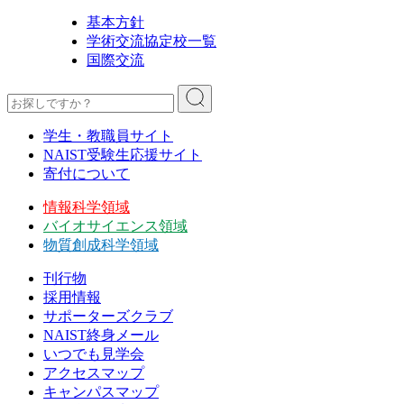
基本方針
学術交流協定校一覧
国際交流
学生・教職員サイト
NAIST受験生応援サイト
寄付について
情報科学領域
バイオサイエンス領域
物質創成科学領域
刊行物
採用情報
サポーターズクラブ
NAIST終身メール
いつでも見学会
アクセスマップ
キャンパスマップ