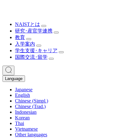
NAISTとは
研究･産官学連携
教育
入学案内
学生支援･キャリア
国際交流･留学
Language
Japanese
English
Chinese (Simpl.)
Chinese (Trad.)
Indonesian
Korean
Thai
Vietnamese
Other languages