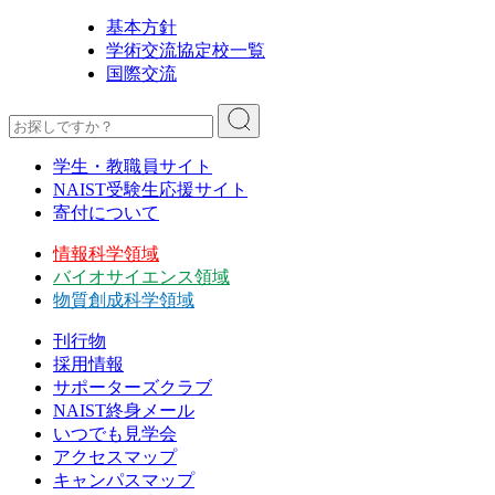
基本方針
学術交流協定校一覧
国際交流
学生・教職員サイト
NAIST受験生応援サイト
寄付について
情報科学領域
バイオサイエンス領域
物質創成科学領域
刊行物
採用情報
サポーターズクラブ
NAIST終身メール
いつでも見学会
アクセスマップ
キャンパスマップ