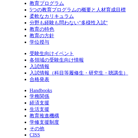
教育プログラム
5つの教育プログラムの概要と人材育成目標
柔軟なカリキュラム
分野も経験も問わない"多様性入試"
教育の特色
教育の方針
学位授与
受験生向けイベント
各領域の受験生向け情報
入試情報
入試情報（科目等履修生・研究生・聴講生）
合格発表
Handbooks
学務関係
経済支援
生活支援
教育推進機構
学修支援制度
その他
CISS