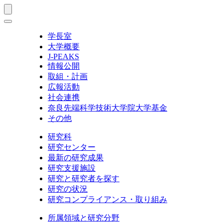
学長室
大学概要
J-PEAKS
情報公開
取組・計画
広報活動
社会連携
奈良先端科学技術大学院大学基金
その他
研究科
研究センター
最新の研究成果
研究支援施設
研究と研究者を探す
研究の状況
研究コンプライアンス・取り組み
所属領域と研究分野