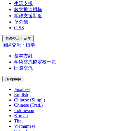
生活支援
教育推進機構
学修支援制度
その他
CISS
国際交流・留学
国際交流・留学
基本方針
学術交流協定校一覧
国際交流
Language
Japanese
English
Chinese (Simpl.)
Chinese (Trad.)
Indonesian
Korean
Thai
Vietnamese