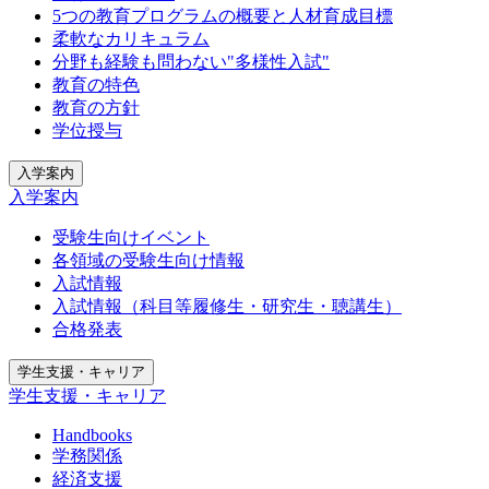
5つの教育プログラムの概要と人材育成目標
柔軟なカリキュラム
分野も経験も問わない"多様性入試"
教育の特色
教育の方針
学位授与
入学案内
入学案内
受験生向けイベント
各領域の受験生向け情報
入試情報
入試情報（科目等履修生・研究生・聴講生）
合格発表
学生支援・キャリア
学生支援・キャリア
Handbooks
学務関係
経済支援