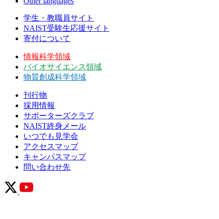
Other languages
学生・教職員サイト
NAIST受験生応援サイト
寄付について
情報科学領域
バイオサイエンス領域
物質創成科学領域
刊行物
採用情報
サポーターズクラブ
NAIST終身メール
いつでも見学会
アクセスマップ
キャンパスマップ
問い合わせ先