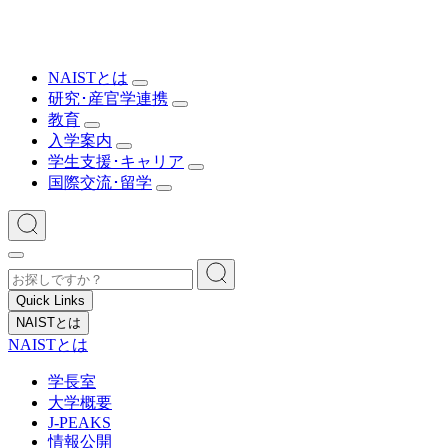
NAISTとは
研究･産官学連携
教育
入学案内
学生支援･キャリア
国際交流･留学
Quick Links
NAISTとは
NAISTとは
学長室
大学概要
J-PEAKS
情報公開