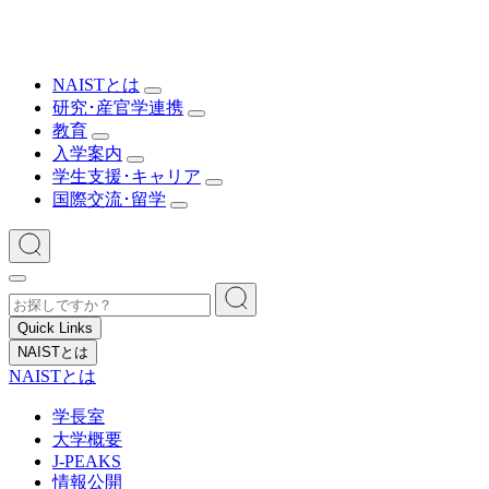
NAISTとは
研究･産官学連携
教育
入学案内
学生支援･キャリア
国際交流･留学
Quick Links
NAISTとは
NAISTとは
学長室
大学概要
J-PEAKS
情報公開