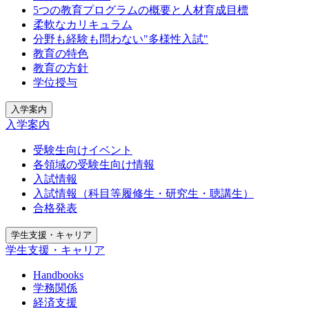
5つの教育プログラムの概要と人材育成目標
柔軟なカリキュラム
分野も経験も問わない"多様性入試"
教育の特色
教育の方針
学位授与
入学案内
入学案内
受験生向けイベント
各領域の受験生向け情報
入試情報
入試情報（科目等履修生・研究生・聴講生）
合格発表
学生支援・キャリア
学生支援・キャリア
Handbooks
学務関係
経済支援