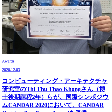
Awards
2020.12.03
コンピューティング・アーキテクチャ
研究室のThi Thu Thao Khongさん（博
士後期課程2年）らが、国際シンポジウ
ムCANDAR 2020において、CANDAR