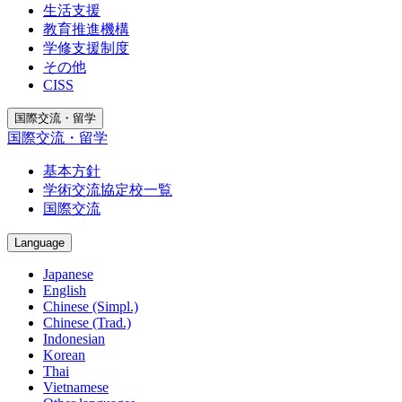
生活支援
教育推進機構
学修支援制度
その他
CISS
国際交流・留学
国際交流・留学
基本方針
学術交流協定校一覧
国際交流
Language
Japanese
English
Chinese (Simpl.)
Chinese (Trad.)
Indonesian
Korean
Thai
Vietnamese