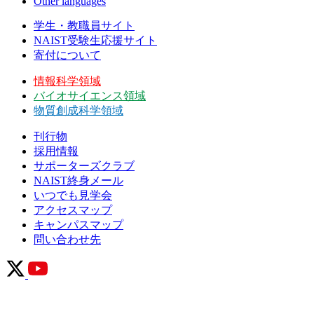
Other languages
学生・教職員サイト
NAIST受験生応援サイト
寄付について
情報科学領域
バイオサイエンス領域
物質創成科学領域
刊行物
採用情報
サポーターズクラブ
NAIST終身メール
いつでも見学会
アクセスマップ
キャンパスマップ
問い合わせ先