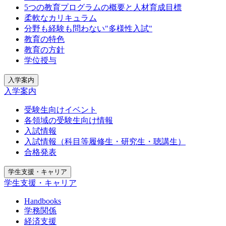
5つの教育プログラムの概要と人材育成目標
柔軟なカリキュラム
分野も経験も問わない"多様性入試"
教育の特色
教育の方針
学位授与
入学案内
入学案内
受験生向けイベント
各領域の受験生向け情報
入試情報
入試情報（科目等履修生・研究生・聴講生）
合格発表
学生支援・キャリア
学生支援・キャリア
Handbooks
学務関係
経済支援