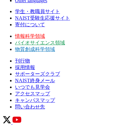
Other languages
学生・教職員サイト
NAIST受験生応援サイト
寄付について
情報科学領域
バイオサイエンス領域
物質創成科学領域
刊行物
採用情報
サポーターズクラブ
NAIST終身メール
いつでも見学会
アクセスマップ
キャンパスマップ
問い合わせ先