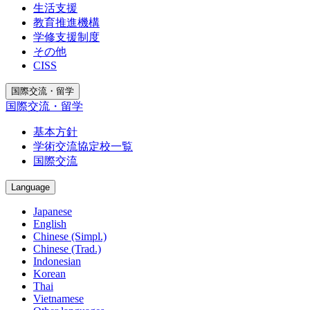
生活支援
教育推進機構
学修支援制度
その他
CISS
国際交流・留学
国際交流・留学
基本方針
学術交流協定校一覧
国際交流
Language
Japanese
English
Chinese (Simpl.)
Chinese (Trad.)
Indonesian
Korean
Thai
Vietnamese