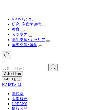
NAISTとは
研究･産官学連携
教育
入学案内
学生支援･キャリア
国際交流･留学
Quick Links
NAISTとは
NAISTとは
学長室
大学概要
J-PEAKS
情報公開