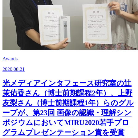
Awards
2020.08.21
光メディアインタフェース研究室の辻
茉佑香さん（博士前期課程2年）、上野
友梨さん（博士前期課程1年）らのグル
ープが、第23回 画像の認識・理解シン
ポジウムにおいてMIRU2020若手プロ
グラムプレゼンテーション賞を受賞