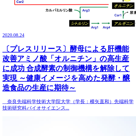
2020.08.24
〔プレスリリース〕酵母による肝機能
改善アミノ酸「オルニチン」の高生産
に成功 合成酵素の制御機構を解除して
実現 ～健康イメージを高めた発酵・醸
造食品の生産に期待～
奈良先端科学技術大学院大学（学長：横矢直和）先端科学
技術研究科バイオサイエンス...