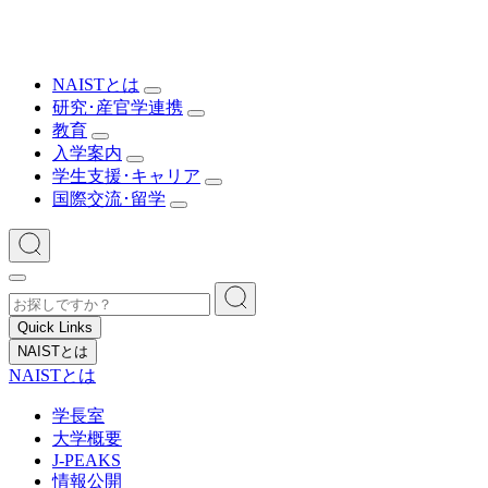
NAISTとは
研究･産官学連携
教育
入学案内
学生支援･キャリア
国際交流･留学
Quick Links
NAISTとは
NAISTとは
学長室
大学概要
J-PEAKS
情報公開