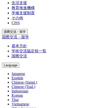
生活支援
教育推進機構
学修支援制度
その他
CISS
国際交流・留学
国際交流・留学
基本方針
学術交流協定校一覧
国際交流
Language
Japanese
English
Chinese (Simpl.)
Chinese (Trad.)
Indonesian
Korean
Thai
Vietnamese