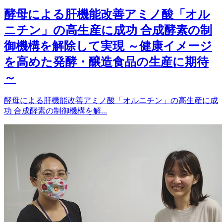
酵母による肝機能改善アミノ酸「オル
ニチン」の高生産に成功 合成酵素の制
御機構を解除して実現 ～健康イメージ
を高めた発酵・醸造食品の生産に期待
～
酵母による肝機能改善アミノ酸「オルニチン」の高生産に成
功 合成酵素の制御機構を解...