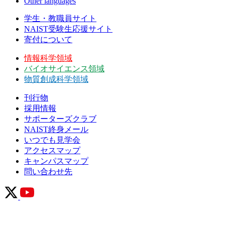
Other languages
学生・教職員サイト
NAIST受験生応援サイト
寄付について
情報科学領域
バイオサイエンス領域
物質創成科学領域
刊行物
採用情報
サポーターズクラブ
NAIST終身メール
いつでも見学会
アクセスマップ
キャンパスマップ
問い合わせ先