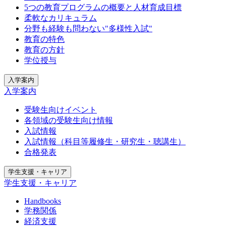
5つの教育プログラムの概要と人材育成目標
柔軟なカリキュラム
分野も経験も問わない"多様性入試"
教育の特色
教育の方針
学位授与
入学案内
入学案内
受験生向けイベント
各領域の受験生向け情報
入試情報
入試情報（科目等履修生・研究生・聴講生）
合格発表
学生支援・キャリア
学生支援・キャリア
Handbooks
学務関係
経済支援