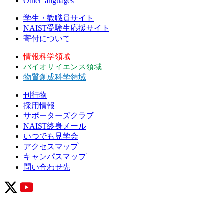
Other languages
学生・教職員サイト
NAIST受験生応援サイト
寄付について
情報科学領域
バイオサイエンス領域
物質創成科学領域
刊行物
採用情報
サポーターズクラブ
NAIST終身メール
いつでも見学会
アクセスマップ
キャンパスマップ
問い合わせ先