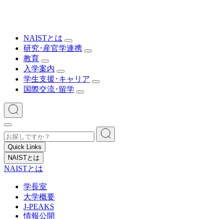
NAISTとは
研究･産官学連携
教育
入学案内
学生支援･キャリア
国際交流･留学
Quick Links
NAISTとは
NAISTとは
学長室
大学概要
J-PEAKS
情報公開