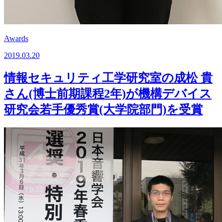
Awards
2019.03.20
情報セキュリティ工学研究室の成松 貴
さん(博士前期課程2年)が機構デバイス
研究会若手優秀賞(大学院部門)を受賞