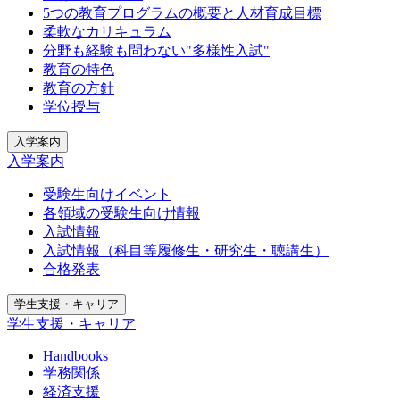
5つの教育プログラムの概要と人材育成目標
柔軟なカリキュラム
分野も経験も問わない"多様性入試"
教育の特色
教育の方針
学位授与
入学案内
入学案内
受験生向けイベント
各領域の受験生向け情報
入試情報
入試情報（科目等履修生・研究生・聴講生）
合格発表
学生支援・キャリア
学生支援・キャリア
Handbooks
学務関係
経済支援