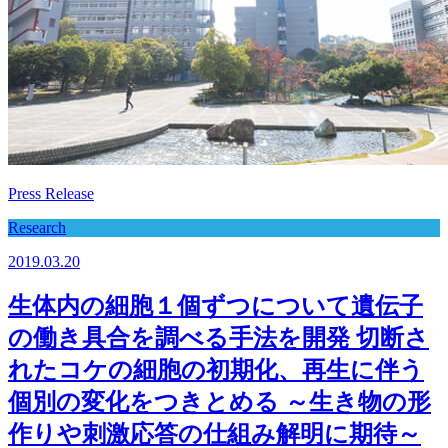
Press Release
Research
2019.03.20
生体内の細胞１個ずつについて遺伝子
の働き具合を調べる手法を開発 切断さ
れたコケの細胞の初期化、再生に伴う
個別の変化をつきとめる ～生き物の形
作りや刺激応答の仕組み解明に期待～