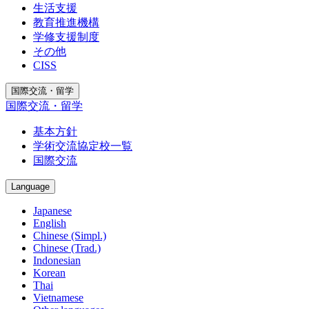
生活支援
教育推進機構
学修支援制度
その他
CISS
国際交流・留学
国際交流・留学
基本方針
学術交流協定校一覧
国際交流
Language
Japanese
English
Chinese (Simpl.)
Chinese (Trad.)
Indonesian
Korean
Thai
Vietnamese