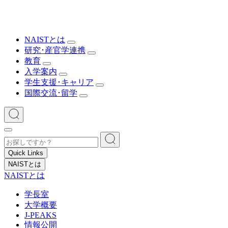
NAISTとは
研究･産官学連携
教育
入学案内
学生支援･キャリア
国際交流･留学
Quick Links
NAISTとは
NAISTとは
学長室
大学概要
J-PEAKS
情報公開