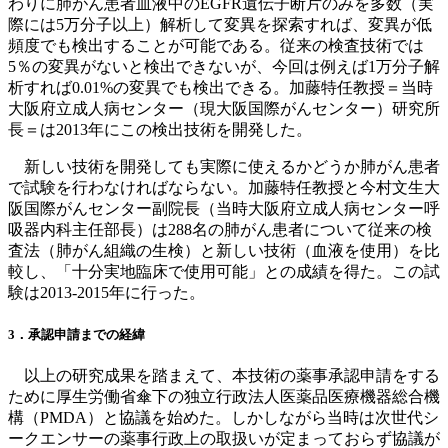
わりに肺がん患者血液中のEGFR遺伝子断片のみを多数（実
際には5万分子以上）解析して変異を探索すれば、変異が低
頻度でも検出することが可能である。従来の検査技術では
5％の変異がないと検出できないが、今回は例えば1万分子解
析すれば0.01%の変異でも検出できる。加藤特任教授＝当時
大阪府立成人病センター（現大阪国際がんセンター）研究所
長＝は2013年にこの検出技術を開発した。
新しい技術を開発しても実際に使えるかどうか肺がん患者
で試験を行わなければならない。加藤特任教授と今村文生大
阪国際がんセンター副院長（当時大阪府立成人病センター呼
吸器内科主任部長）は288名の肺がん患者について従来の検
査法（肺がん組織の生検）と新しい技術（血液を使用）を比
較し、「十分実地臨床で使用可能」との成績を得た。この試
験は2013-2015年に行った。
3．承認申請までの経緯
以上の研究成果を踏まえて、本技術の薬事承認申請をする
ために厚生労働省傘下の独立行政法人医薬品医療機器総合機
構（PMDA）と協議を始めた。しかしながら当時は次世代シ
ークエンサーの薬事行政上の取扱いが定まっておらず協議が