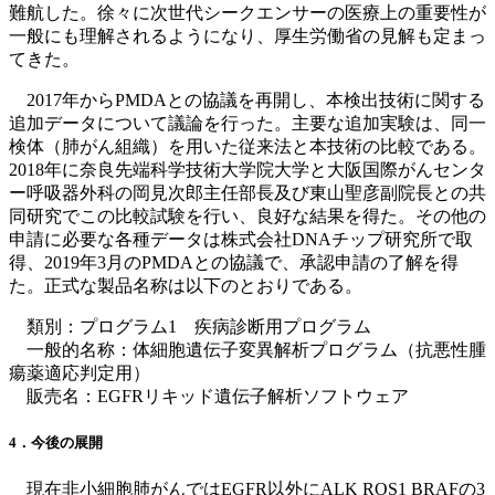
難航した。徐々に次世代シークエンサーの医療上の重要性が
一般にも理解されるようになり、厚生労働省の見解も定まっ
てきた。
2017年からPMDAとの協議を再開し、本検出技術に関する
追加データについて議論を行った。主要な追加実験は、同一
検体（肺がん組織）を用いた従来法と本技術の比較である。
2018年に奈良先端科学技術大学院大学と大阪国際がんセンタ
ー呼吸器外科の岡見次郎主任部長及び東山聖彦副院長との共
同研究でこの比較試験を行い、良好な結果を得た。その他の
申請に必要な各種データは株式会社DNAチップ研究所で取
得、2019年3月のPMDAとの協議で、承認申請の了解を得
た。正式な製品名称は以下のとおりである。
類別：プログラム1 疾病診断用プログラム
一般的名称：体細胞遺伝子変異解析プログラム（抗悪性腫
瘍薬適応判定用）
販売名：EGFRリキッド遺伝子解析ソフトウェア
4．今後の展開
現在非小細胞肺がんではEGFR以外にALK ROS1 BRAFの3