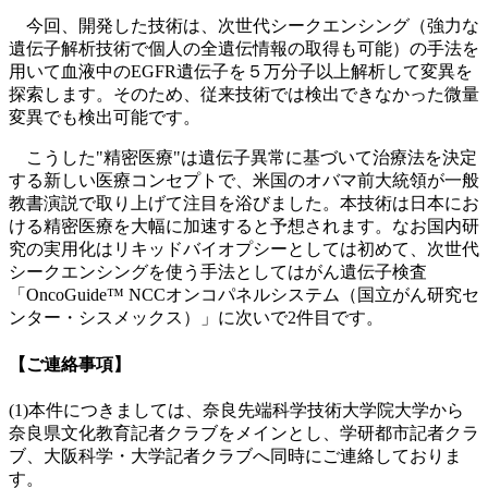
今回、開発した技術は、次世代シークエンシング（強力な
遺伝子解析技術で個人の全遺伝情報の取得も可能）の手法を
用いて血液中のEGFR遺伝子を５万分子以上解析して変異を
探索します。そのため、従来技術では検出できなかった微量
変異でも検出可能です。
こうした"精密医療"は遺伝子異常に基づいて治療法を決定
する新しい医療コンセプトで、米国のオバマ前大統領が一般
教書演説で取り上げて注目を浴びました。本技術は日本にお
ける精密医療を大幅に加速すると予想されます。なお国内研
究の実用化はリキッドバイオプシーとしては初めて、次世代
シークエンシングを使う手法としてはがん遺伝子検査
「OncoGuide™ NCCオンコパネルシステム（国立がん研究セ
ンター・シスメックス）」に次いで2件目です。
【ご連絡事項】
(1)本件につきましては、奈良先端科学技術大学院大学から
奈良県文化教育記者クラブをメインとし、学研都市記者クラ
ブ、大阪科学・大学記者クラブへ同時にご連絡しておりま
す。