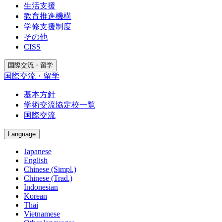
生活支援
教育推進機構
学修支援制度
その他
CISS
国際交流・留学
国際交流・留学
基本方針
学術交流協定校一覧
国際交流
Language
Japanese
English
Chinese (Simpl.)
Chinese (Trad.)
Indonesian
Korean
Thai
Vietnamese