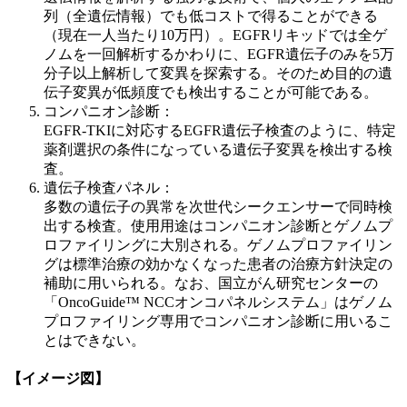
列（全遺伝情報）でも低コストで得ることができる
（現在一人当たり10万円）。EGFRリキッドでは全ゲ
ノムを一回解析するかわりに、EGFR遺伝子のみを5万
分子以上解析して変異を探索する。そのため目的の遺
伝子変異が低頻度でも検出することが可能である。
コンパニオン診断：
EGFR-TKIに対応するEGFR遺伝子検査のように、特定
薬剤選択の条件になっている遺伝子変異を検出する検
査。
遺伝子検査パネル：
多数の遺伝子の異常を次世代シークエンサーで同時検
出する検査。使用用途はコンパニオン診断とゲノムプ
ロファイリングに大別される。ゲノムプロファイリン
グは標準治療の効かなくなった患者の治療方針決定の
補助に用いられる。なお、国立がん研究センターの
「OncoGuide™ NCCオンコパネルシステム」はゲノム
プロファイリング専用でコンパニオン診断に用いるこ
とはできない。
【イメージ図】