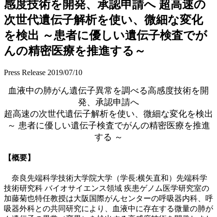
感度技術を開発、承認申請へ 超高速の
次世代遺伝子解析を使い、微細な変化
を検出 ～患者に優しい遺伝子検査でが
んの精密医療を推進する～
Press Release
2019/07/10
血液中の肺がん遺伝子異常を調べる高感度技術を開
発、承認申請へ
超高速の次世代遺伝子解析を使い、微細な変化を検出
～ 患者に優しい遺伝子検査でがんの精密医療を推進
する ～
【概要】
奈良先端科学技術大学院大学（学長:横矢直和）先端科学
技術研究科 バイオサイエンス領域 疾患ゲノム医学研究室の
加藤菊也特任教授は大阪国際がんセンターの呼吸器内科、呼
吸器外科との共同研究により、血液中に存在する微量の肺が