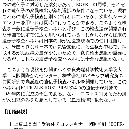
つの遺伝子に対応した薬剤があり、EGFR-TKI同様、それぞ
れの遺伝子の変異検出が薬剤選択の条件になっている。現在
これらの遺伝子検査は別々に行われているが、次世代シーク
エンサーを用いれば同時に行うことができる。このような検
査を一般に遺伝子検査パネルと呼び、この検査法が開発され
た米国ではすでに広く用いられている。しかしながら従来の
遺伝子検査パネルは日本の肺がん医療現場での使用は難し
い。米国と異なり日本では気管支鏡による生検が中心で、採
取するがん組織の量が少ないためで、変異検出感度が重要に
なるが、これらの遺伝子検査パネルには十分な感度がない。
このような現状を打開すべく奈良先端科学技術大学院大
学、大阪国際がんセンター、株式会社DNAチップ研究所の
共同研究で高感度の遺伝子検査パネルを開発している。この
パネルはEGFR ALK ROS1 BRAFの4つの遺伝子が対象で、
2020年内に完成の予定である。なお、コストを抑えるため肺
がん組織のみを対象としている（血液検体は扱わない）。
【用語解説】
上皮成長因子受容体チロシンキナーゼ阻害剤（EGFR-