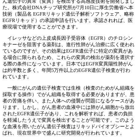
ん遺伝子の異常（変異）を検出する高感度技術を開発しまし
た。株式会社DNAチップ研究所が7月10日に厚生労働省へ本
技術（製品名 EGFRリキッド遺伝子解析ソフトウェア、略称
EGFRリキッド）の承認申請を行います。承認されれば、医
療現場で使用することができます。
イレッサなどの上皮成長因子受容体（EGFR）のチロシン
キナーゼを阻害する薬剤は、進行性肺がん治療に広く使われ
ているのですが、その効果はEGFR遺伝子に特定の変異があ
る場合に限られるため、これらの変異の検出が薬剤を選択す
る際の条件になっています。日本ではEGFR変異陽性肺がん
は約半数と多く、年間5万件以上のEGFR遺伝子検査が行わ
れています。
一般にがんの遺伝子検査では生検（検査のためがん組織を
採取する操作）でがん組織を取得する必要がありますが、患
者の苦痛を伴い、また人体への侵襲が問題になるケースがあ
ります。しかし、がん患者の血液中には肺がん細胞から放出
されたEGFR遺伝子があり、これを解析すれば、患者の負担
を軽減したうえで変異を検出することが可能です。このよう
な血液を用いたがん遺伝子検査はリキッドバイオプシーとよ
ばれ、現在世界中で盛んに研究開発が行われています。