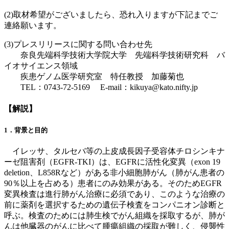
(2)取材希望がございましたら、恐れ入りますが下記までご
連絡願います。
(3)プレスリリースに関する問い合わせ先
奈良先端科学技術大学院大学 先端科学技術研究科 バ
イオサイエンス領域
疾患ゲノム医学研究室 特任教授 加藤菊也
TEL：0743-72-5169 E-mail：kikuya@kato.nifty.jp
【解説】
1．背景と目的
イレッサ、タルセバ等の上皮成長因子受容体チロシンキナ
ーゼ阻害剤（EGFR-TKI）は、EGFRに活性化変異（exon 19
deletion、L858Rなど）がある非小細胞肺がん（肺がん患者の
90％以上を占める）患者にのみ効果がある。そのためEGFR
変異検査は進行肺がん治療に必須であり、このような治療の
前に薬剤を選択するための遺伝子検査をコンパニオン診断と
呼ぶ。検査のためには肺生検でがん組織を採取するが、肺が
んは他臓器のがんに比べて腫瘍組織の採取が難しく、侵襲性