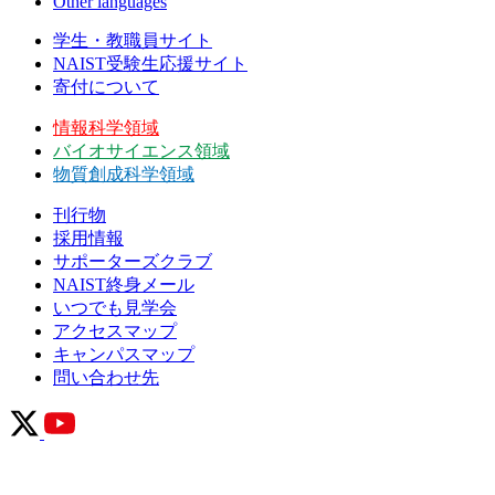
Other languages
学生・教職員サイト
NAIST受験生応援サイト
寄付について
情報科学領域
バイオサイエンス領域
物質創成科学領域
刊行物
採用情報
サポーターズクラブ
NAIST終身メール
いつでも見学会
アクセスマップ
キャンパスマップ
問い合わせ先