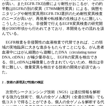
が高い。またEGFR-TKI治療により耐性がおこるが、その約
半数はEGFRの別の変異（T790M耐性変異）による。病態モ
ニタリングや耐性変異用EGFR-TKI選択のため耐性変異検査
のニーズが高いが、再発巣や転移巣の生検はさらに難しい。
こうしたことから、非侵襲で行えるEGFR変異検査の研究開
発が2005年頃から行われてきており、本開発もその流れを汲
んでいる。
EGFR検査を非侵襲性の血液検査で代替できれば、この領
域の実地臨床に大きな進歩をもたらすことになる。がん患者
血液中にはがん細胞から遊離したDNA（circulating tumor
DNA, ctDNA）が極少量存在し、EGFRの変異を検出でき
る。但しctDNAは極微量しか含まれていないため、検出は非
常に難しい。微量変異を検出する技術の開発が必須であっ
た。
2．技術の原理及び性能の検証
次世代シークエンシング技術（NGS）は遺伝情報を解析
する強力な技術で、個人の全ゲノム配列（全遺伝情報）でも
低コストで得ることができる。個人の全ゲノムを解析する代