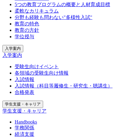
5つの教育プログラムの概要と人材育成目標
柔軟なカリキュラム
分野も経験も問わない"多様性入試"
教育の特色
教育の方針
学位授与
入学案内
入学案内
受験生向けイベント
各領域の受験生向け情報
入試情報
入試情報（科目等履修生・研究生・聴講生）
合格発表
学生支援・キャリア
学生支援・キャリア
Handbooks
学務関係
経済支援