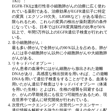
TKI）：
EGFR-TKIは進行性非小細胞肺がんの治療に広く使わ
れている薬剤である。治療効果がEGFR遺伝子に特定
の変異（エクソン19欠失、L858Rなど）がある場合に
限られるため、これらの変異の検出が薬剤選択の条件
になっている。日本ではEGFR変異陽性の比率が50％
以上で、年間5万件以上のEGFR遺伝子検査が行われて
いる。
非小細胞肺がん：
最も多い肺がんで全肺がんの90％以上を占める。肺が
んには非小細胞肺がん以外に小細胞肺がんや大細胞肺
がんがある。
リキッドバイオプシー：
がん患者の血液中にはがん細胞から放出された遊離
DNAがあり、高感度な検出技術を用いれば、この遊離
DNAを用いて遺伝子検査をすることができる。血液を
用いたがん遺伝子検査はリキッドバイオプシー（体液
を用いた生検）とよばれ、生検の侵襲を回避するほ
か、がんの早期発見にも役立つ可能性があるため、現
在世界中で盛んに研究開発が行われている。
次世代シークエンシング・次世代シークエンサー：
遺伝情報を解析する強力な技術で、個人の全ゲノム配