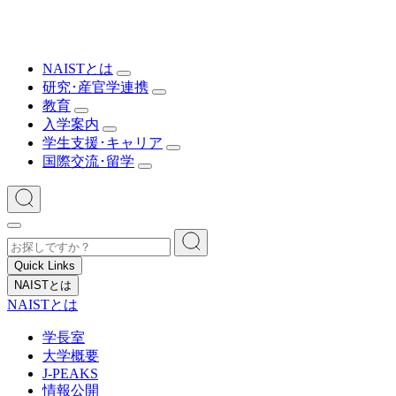
NAISTとは
研究･産官学連携
教育
入学案内
学生支援･キャリア
国際交流･留学
Quick Links
NAISTとは
NAISTとは
学長室
大学概要
J-PEAKS
情報公開