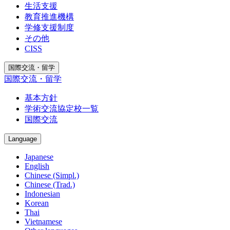
生活支援
教育推進機構
学修支援制度
その他
CISS
国際交流・留学
国際交流・留学
基本方針
学術交流協定校一覧
国際交流
Language
Japanese
English
Chinese (Simpl.)
Chinese (Trad.)
Indonesian
Korean
Thai
Vietnamese