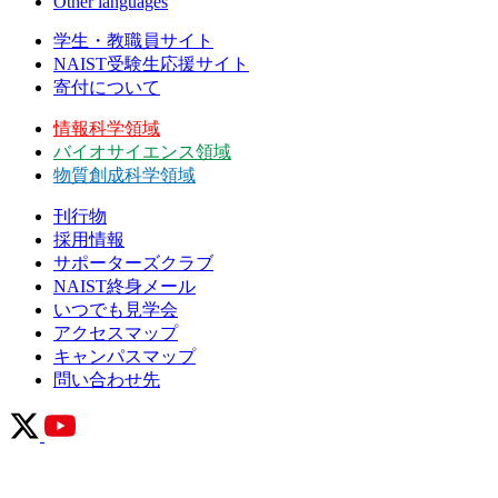
Other languages
学生・教職員サイト
NAIST受験生応援サイト
寄付について
情報科学領域
バイオサイエンス領域
物質創成科学領域
刊行物
採用情報
サポーターズクラブ
NAIST終身メール
いつでも見学会
アクセスマップ
キャンパスマップ
問い合わせ先