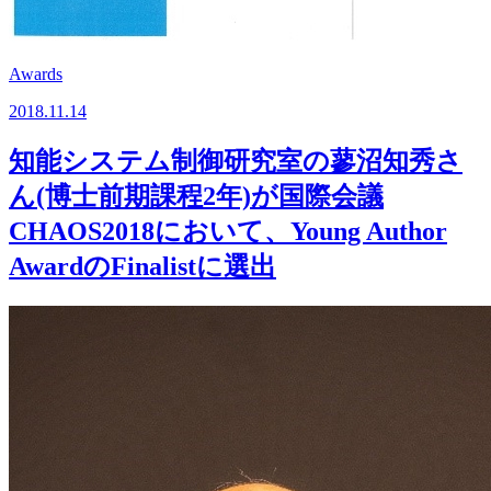
Awards
2018.11.14
知能システム制御研究室の蓼沼知秀さ
ん(博士前期課程2年)が国際会議
CHAOS2018において、Young Author
AwardのFinalistに選出