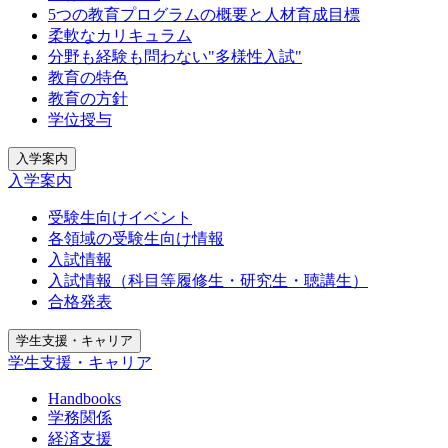
5つの教育プログラムの概要と人材育成目標
柔軟なカリキュラム
分野も経験も問わない"多様性入試"
教育の特色
教育の方針
学位授与
入学案内
入学案内
受験生向けイベント
各領域の受験生向け情報
入試情報
入試情報（科目等履修生・研究生・聴講生）
合格発表
学生支援・キャリア
学生支援・キャリア
Handbooks
学務関係
経済支援