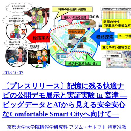
2018.10.03
〔プレスリリース〕記憶に残る快適ナ
ビの公開デモ展示と実証実験 in 宮津 ―
ビッグデータとAIから見える安全安心
なComfortable Smart Cityへ向けて―
京都大学大学院情報学研究科 アダム・ヤトフト 特定准教