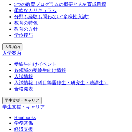
5つの教育プログラムの概要と人材育成目標
柔軟なカリキュラム
分野も経験も問わない"多様性入試"
教育の特色
教育の方針
学位授与
入学案内
入学案内
受験生向けイベント
各領域の受験生向け情報
入試情報
入試情報（科目等履修生・研究生・聴講生）
合格発表
学生支援・キャリア
学生支援・キャリア
Handbooks
学務関係
経済支援