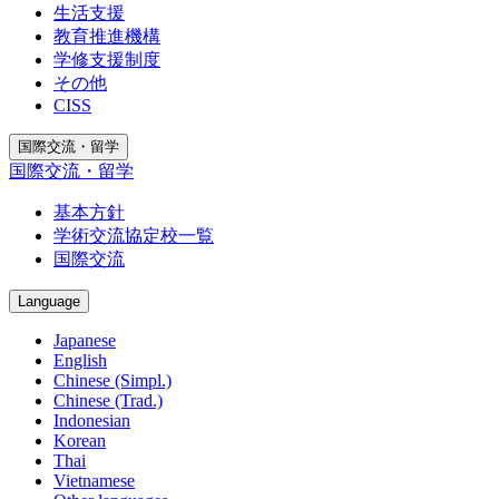
生活支援
教育推進機構
学修支援制度
その他
CISS
国際交流・留学
国際交流・留学
基本方針
学術交流協定校一覧
国際交流
Language
Japanese
English
Chinese (Simpl.)
Chinese (Trad.)
Indonesian
Korean
Thai
Vietnamese