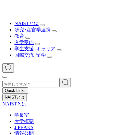
NAISTとは
研究･産官学連携
教育
入学案内
学生支援･キャリア
国際交流･留学
Quick Links
NAISTとは
NAISTとは
学長室
大学概要
J-PEAKS
情報公開