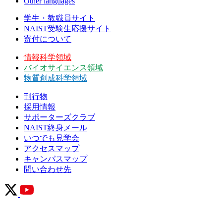
Other languages
学生・教職員サイト
NAIST受験生応援サイト
寄付について
情報科学領域
バイオサイエンス領域
物質創成科学領域
刊行物
採用情報
サポーターズクラブ
NAIST終身メール
いつでも見学会
アクセスマップ
キャンパスマップ
問い合わせ先