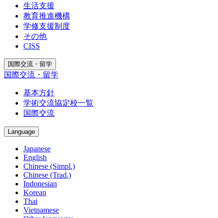
生活支援
教育推進機構
学修支援制度
その他
CISS
国際交流・留学
国際交流・留学
基本方針
学術交流協定校一覧
国際交流
Language
Japanese
English
Chinese (Simpl.)
Chinese (Trad.)
Indonesian
Korean
Thai
Vietnamese