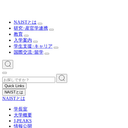
NAISTとは
研究･産官学連携
教育
入学案内
学生支援･キャリア
国際交流･留学
Quick Links
NAISTとは
NAISTとは
学長室
大学概要
J-PEAKS
情報公開