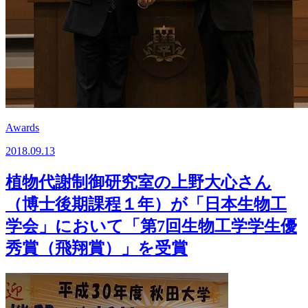
Awards
2018.09.13
植物代謝制御研究室の上野大心さん
（博士後期課程１年）が「日本生物工
学会」において「第7回生物工学学生優
秀賞（飛翔賞）」を受賞