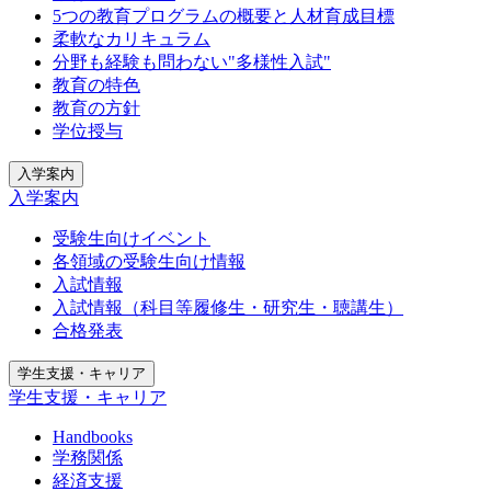
5つの教育プログラムの概要と人材育成目標
柔軟なカリキュラム
分野も経験も問わない"多様性入試"
教育の特色
教育の方針
学位授与
入学案内
入学案内
受験生向けイベント
各領域の受験生向け情報
入試情報
入試情報（科目等履修生・研究生・聴講生）
合格発表
学生支援・キャリア
学生支援・キャリア
Handbooks
学務関係
経済支援