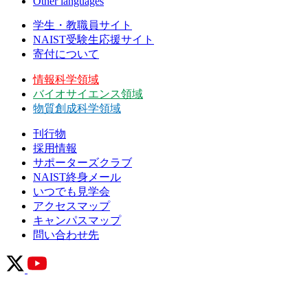
Other languages
学生・教職員サイト
NAIST受験生応援サイト
寄付について
情報科学領域
バイオサイエンス領域
物質創成科学領域
刊行物
採用情報
サポーターズクラブ
NAIST終身メール
いつでも見学会
アクセスマップ
キャンパスマップ
問い合わせ先