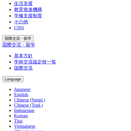
生活支援
教育推進機構
学修支援制度
その他
CISS
国際交流・留学
国際交流・留学
基本方針
学術交流協定校一覧
国際交流
Language
Japanese
English
Chinese (Simpl.)
Chinese (Trad.)
Indonesian
Korean
Thai
Vietnamese