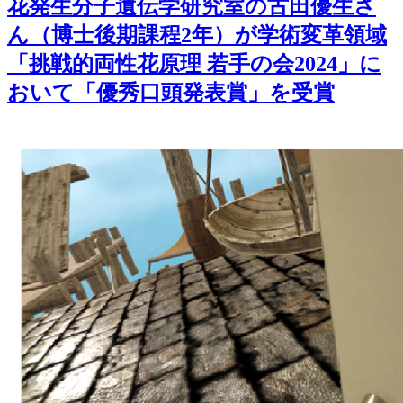
花発生分子遺伝学研究室の古田優生さ
ん（博士後期課程2年）が学術変革領域
「挑戦的両性花原理 若手の会2024」に
おいて「優秀口頭発表賞」を受賞