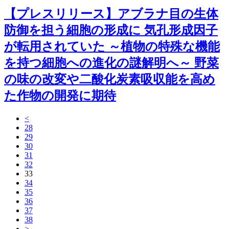
【プレスリリース】アブラナ目の生体
防御を担う細胞の形成に 気孔形成因子
が転用されていた ～植物の特殊な機能
を持つ細胞への進化の謎解明へ～ 野菜
の味の改変や二酸化炭素吸収能を高め
た作物の開発に期待
<
28
29
30
31
32
33
34
35
36
37
38
>