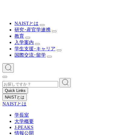
NAISTとは
研究･産官学連携
教育
入学案内
学生支援･キャリア
国際交流･留学
Quick Links
NAISTとは
NAISTとは
学長室
大学概要
J-PEAKS
情報公開