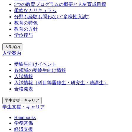
5つの教育プログラムの概要と人材育成目標
柔軟なカリキュラム
分野も経験も問わない"多様性入試"
教育の特色
教育の方針
学位授与
入学案内
入学案内
受験生向けイベント
各領域の受験生向け情報
入試情報
入試情報（科目等履修生・研究生・聴講生）
合格発表
学生支援・キャリア
学生支援・キャリア
Handbooks
学務関係
経済支援