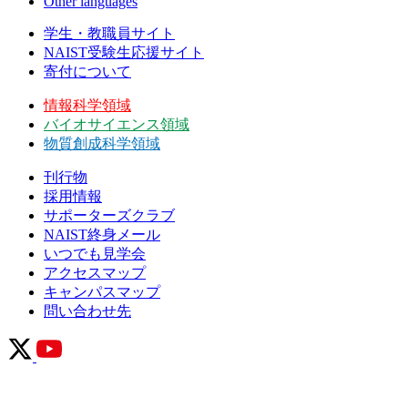
Other languages
学生・教職員サイト
NAIST受験生応援サイト
寄付について
情報科学領域
バイオサイエンス領域
物質創成科学領域
刊行物
採用情報
サポーターズクラブ
NAIST終身メール
いつでも見学会
アクセスマップ
キャンパスマップ
問い合わせ先