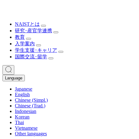
NAISTとは
研究･産官学連携
教育
入学案内
学生支援･キャリア
国際交流･留学
Language
Japanese
English
Chinese (Simpl.)
Chinese (Trad.)
Indonesian
Korean
Thai
Vietnamese
Other languages