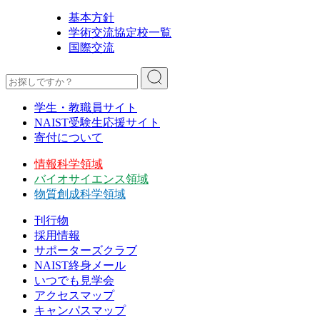
基本方針
学術交流協定校一覧
国際交流
学生・教職員サイト
NAIST受験生応援サイト
寄付について
情報科学領域
バイオサイエンス領域
物質創成科学領域
刊行物
採用情報
サポーターズクラブ
NAIST終身メール
いつでも見学会
アクセスマップ
キャンパスマップ