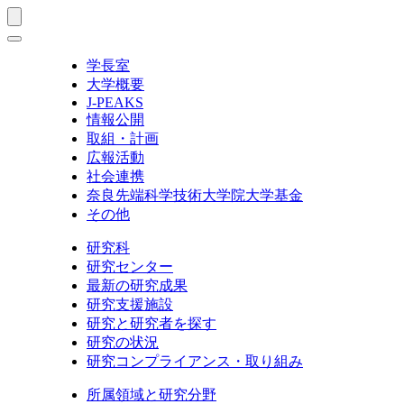
学長室
大学概要
J-PEAKS
情報公開
取組・計画
広報活動
社会連携
奈良先端科学技術大学院大学基金
その他
研究科
研究センター
最新の研究成果
研究支援施設
研究と研究者を探す
研究の状況
研究コンプライアンス・取り組み
所属領域と研究分野