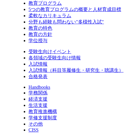
教育プログラム
5つの教育プログラムの概要と人材育成目標
柔軟なカリキュラム
分野も経験も問わない"多様性入試"
教育の特色
教育の方針
学位授与
受験生向けイベント
各領域の受験生向け情報
入試情報
入試情報（科目等履修生・研究生・聴講生）
合格発表
Handbooks
学務関係
経済支援
生活支援
教育推進機構
学修支援制度
その他
CISS