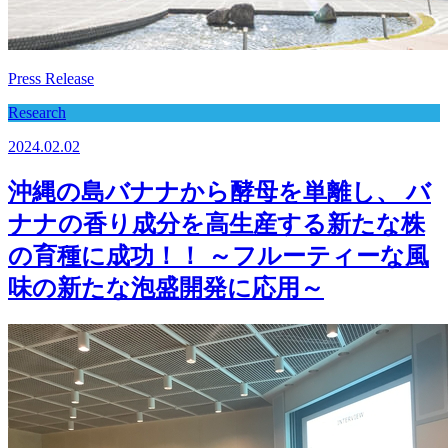
Press Release
Research
2024.02.02
沖縄の島バナナから酵母を単離し、 バ
ナナの香り成分を高生産する新たな株
の育種に成功！！ ～フルーティーな風
味の新たな泡盛開発に応用～