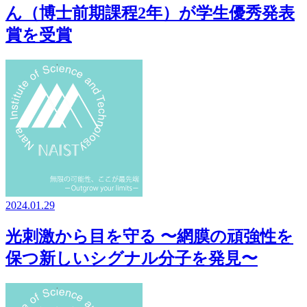
ん（博士前期課程2年）が学生優秀発表
賞を受賞
2024.01.29
光刺激から目を守る 〜網膜の頑強性を
保つ新しいシグナル分子を発見〜