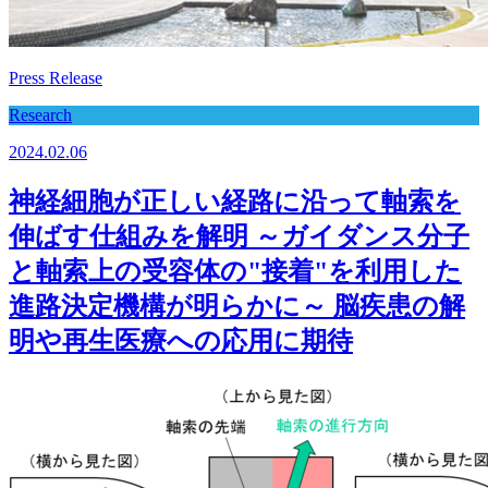
Press Release
Research
2024.02.06
神経細胞が正しい経路に沿って軸索を
伸ばす仕組みを解明 ～ガイダンス分子
と軸索上の受容体の"接着"を利用した
進路決定機構が明らかに～ 脳疾患の解
明や再生医療への応用に期待