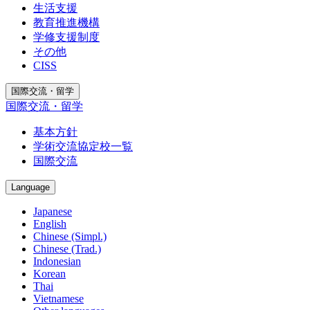
生活支援
教育推進機構
学修支援制度
その他
CISS
国際交流・留学
国際交流・留学
基本方針
学術交流協定校一覧
国際交流
Language
Japanese
English
Chinese (Simpl.)
Chinese (Trad.)
Indonesian
Korean
Thai
Vietnamese