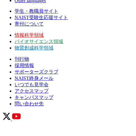
Other languages
学生・教職員サイト
NAIST受験生応援サイト
寄付について
情報科学領域
バイオサイエンス領域
物質創成科学領域
刊行物
採用情報
サポーターズクラブ
NAIST終身メール
いつでも見学会
アクセスマップ
キャンパスマップ
問い合わせ先