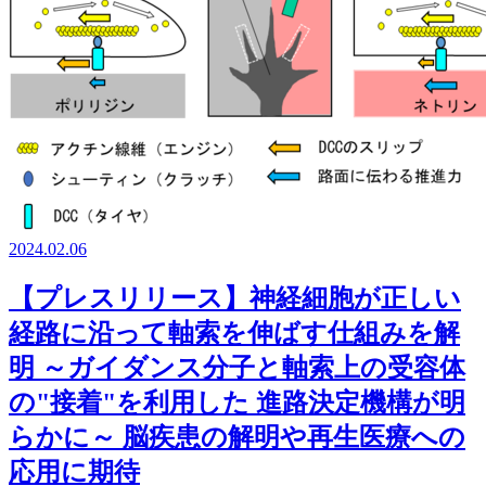
2024.02.06
【プレスリリース】神経細胞が正しい
経路に沿って軸索を伸ばす仕組みを解
明 ～ガイダンス分子と軸索上の受容体
の"接着"を利用した 進路決定機構が明
らかに～ 脳疾患の解明や再生医療への
応用に期待