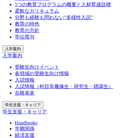
5つの教育プログラムの概要と人材育成目標
柔軟なカリキュラム
分野も経験も問わない"多様性入試"
教育の特色
教育の方針
学位授与
入学案内
入学案内
受験生向けイベント
各領域の受験生向け情報
入試情報
入試情報（科目等履修生・研究生・聴講生）
合格発表
学生支援・キャリア
学生支援・キャリア
Handbooks
学務関係
経済支援