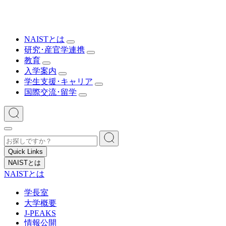
NAISTとは
研究･産官学連携
教育
入学案内
学生支援･キャリア
国際交流･留学
Quick Links
NAISTとは
NAISTとは
学長室
大学概要
J-PEAKS
情報公開