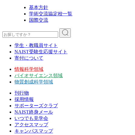
基本方針
学術交流協定校一覧
国際交流
学生・教職員サイト
NAIST受験生応援サイト
寄付について
情報科学領域
バイオサイエンス領域
物質創成科学領域
刊行物
採用情報
サポーターズクラブ
NAIST終身メール
いつでも見学会
アクセスマップ
キャンパスマップ