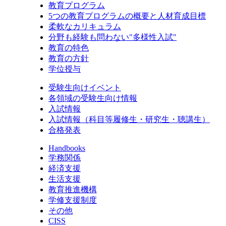
教育プログラム
5つの教育プログラムの概要と人材育成目標
柔軟なカリキュラム
分野も経験も問わない"多様性入試"
教育の特色
教育の方針
学位授与
受験生向けイベント
各領域の受験生向け情報
入試情報
入試情報（科目等履修生・研究生・聴講生）
合格発表
Handbooks
学務関係
経済支援
生活支援
教育推進機構
学修支援制度
その他
CISS