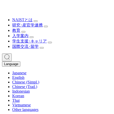
NAISTとは
研究･産官学連携
教育
入学案内
学生支援･キャリア
国際交流･留学
Language
Japanese
English
Chinese (Simpl.)
Chinese (Trad.)
Indonesian
Korean
Thai
Vietnamese
Other languages