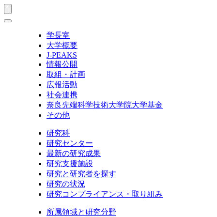
学長室
大学概要
J-PEAKS
情報公開
取組・計画
広報活動
社会連携
奈良先端科学技術大学院大学基金
その他
研究科
研究センター
最新の研究成果
研究支援施設
研究と研究者を探す
研究の状況
研究コンプライアンス・取り組み
所属領域と研究分野