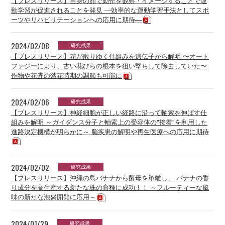
【プレスリリース】自身の顔で動作を観察・イメージすることで運
動学習が促進されることを発見 ―効率的な運動学習手法としてスポ
ーツやリハビリテーションへの応用に期待―
2024/02/08
研究成果
【プレスリリース】花が散りゆく仕組みを遺伝子から解明 〜オート
ファジーにより、古い花びらの根本を狙い撃ちして除去していた〜
作物や花卉の落花時期の調節も可能に
2024/02/06
研究成果
【プレスリリース】神経細胞が正しい経路に沿って軸索を伸ばす仕
組みを解明 ～ガイダンス分子と軸索上の受容体の"接着"を利用した
進路決定機構が明らかに～ 脳疾患の解明や再生医療への応用に期待
2024/02/02
研究成果
【プレスリリース】沖縄の島バナナから酵母を単離し、 バナナの香
り成分を高生産する新たな株の育種に成功！！ ～フルーティーな風
味の新たな泡盛開発に応用～
2024/01/29
研究成果