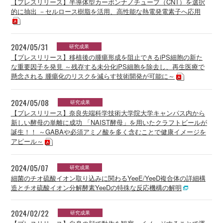
【プレスリリース】半導体型カーボンナノチューブ（CNT）を選択
的に抽出 －セルロース樹脂を活用、高性能な熱電発電素子へ応用
2024/05/31
研究成果
【プレスリリース】移植後の腫瘍形成を阻止できるiPS細胞の新た
な重要因子を発見 ～残存する未分化iPS細胞を除去し、再生医療で
懸念される 腫瘍化のリスクを減らす技術開発が可能に～
2024/05/08
研究成果
【プレスリリース】奈良先端科学技術大学院大学キャンパス内から
新しい酵母の単離に成功 「NAIST酵母」を用いたクラフトビールが
誕生！！ ～GABAや必須アミノ酸を多く含むことで健康イメージを
アピール～
2024/05/07
研究成果
細菌のチオ硫酸イオン取り込みに関わるYeeE/YeeD複合体の詳細構
造とチオ硫酸イオン分解酵素YeeDの特殊な反応機構の解明
2024/02/22
研究成果