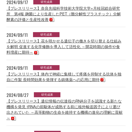
2024/09/17
研究成果
【プレスリリース】奈良先端科学技術大学院大学×月桂冠総合研究
所 第4報 麹菌により生産したPET（難分解性プラスチック）分解
酵素の評価と生産性改善
2024/09/11
研究成果
【プレスリリース】花を咲かせる遺伝子の働きを切り替える仕組み
を解明 促進する化学修飾を導入して活性化 ～開花時期の操作や食
料増産に期待～
2024/09/11
研究成果
【プレスリリース】体内で神経に集積して疼痛を抑制する抗体を独
自に作製 長時間効果を発揮する鎮痛薬への応用に期待
2024/08/27
研究成果
【プレスリリース】遺伝情報の伝達役のRNA分子を認識する新たな
機構を発見 tRNAの前駆体が成熟する前に核外輸送因子により運び
出されていた ～高等動物の生命を維持する機構の進化の理解に貢献
～