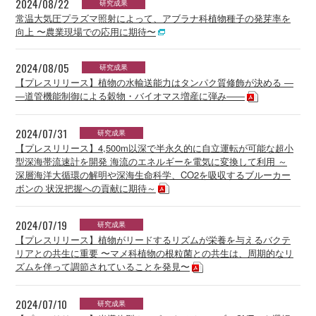
2024/08/22
研究成果
常温大気圧プラズマ照射によって、アブラナ科植物種子の発芽率を
向上 〜農業現場での応用に期待〜
2024/08/05
研究成果
【プレスリリース】植物の水輸送能力はタンパク質修飾が決める ―
―道管機能制御による穀物・バイオマス増産に弾み――
2024/07/31
研究成果
【プレスリリース】4,500m以深で半永久的に自立運転が可能な超小
型深海帯流速計を開発 海流のエネルギーを電気に変換して利用 ～
深層海洋大循環の解明や深海生命科学、CO2を吸収するブルーカー
ボンの 状況把握への貢献に期待～
2024/07/19
研究成果
【プレスリリース】植物がリードするリズムが栄養を与えるバクテ
リアとの共生に重要 〜マメ科植物の根粒菌との共生は、周期的なリ
ズムを伴って調節されていることを発見〜
2024/07/10
研究成果