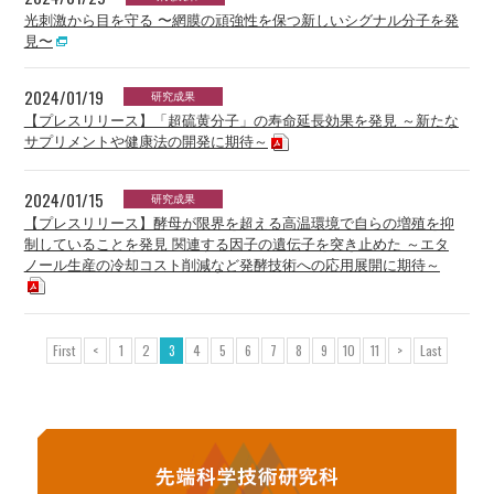
光刺激から目を守る 〜網膜の頑強性を保つ新しいシグナル分子を発
見〜
2024/01/19
研究成果
【プレスリリース】「超硫黄分子」の寿命延長効果を発見 ～新たな
サプリメントや健康法の開発に期待～
2024/01/15
研究成果
【プレスリリース】酵母が限界を超える高温環境で自らの増殖を抑
制していることを発見 関連する因子の遺伝子を突き止めた ～エタ
ノール生産の冷却コスト削減など発酵技術への応用展開に期待～
First
<
1
2
3
4
5
6
7
8
9
10
11
>
Last