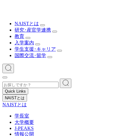
NAISTとは
研究･産官学連携
教育
入学案内
学生支援･キャリア
国際交流･留学
Quick Links
NAISTとは
NAISTとは
学長室
大学概要
J-PEAKS
情報公開