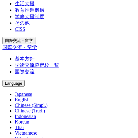
生活支援
教育推進機構
学修支援制度
その他
CISS
国際交流・留学
国際交流・留学
基本方針
学術交流協定校一覧
国際交流
Language
Japanese
English
Chinese (Simpl.)
Chinese (Trad.)
Indonesian
Korean
Thai
Vietnamese