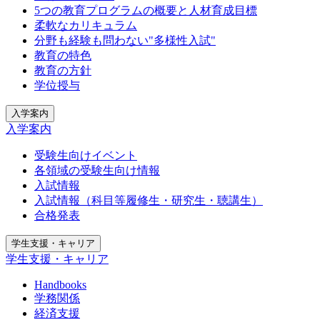
5つの教育プログラムの概要と人材育成目標
柔軟なカリキュラム
分野も経験も問わない"多様性入試"
教育の特色
教育の方針
学位授与
入学案内
入学案内
受験生向けイベント
各領域の受験生向け情報
入試情報
入試情報（科目等履修生・研究生・聴講生）
合格発表
学生支援・キャリア
学生支援・キャリア
Handbooks
学務関係
経済支援