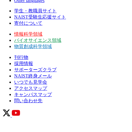
Other languages
学生・教職員サイト
NAIST受験生応援サイト
寄付について
情報科学領域
バイオサイエンス領域
物質創成科学領域
刊行物
採用情報
サポーターズクラブ
NAIST終身メール
いつでも見学会
アクセスマップ
キャンパスマップ
問い合わせ先