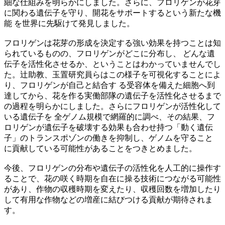
細な仕組みを明らかにしました。さらに、フロリゲンが花芽
に関わる遺伝子を守り、開花をサポートするという新たな機
能 を世界に先駆けて発見しました。
フロリゲンは花芽の形成を決定する強い効果を持つことは知
られているものの、フロリゲンがどこに分布し、 どんな遺
伝子を活性化させるか、ということはわかっていませんでし
た。辻助教、玉置研究員らはこの様子を可視化することによ
り、フロリゲンが自己と結合す る受容体を備えた細胞へ到
達してから、花を作る実働部隊の遺伝子を活性化させるまで
の過程を明らかにしました。さらにフロリゲンが活性化して
いる遺伝子を 全ゲノム規模で網羅的に調べ、その結果、フ
ロリゲンが遺伝子を破壊する効果も合わせ持つ「動く遺伝
子」のトランスポゾンの働きを抑制し、ゲノムを守ること
に貢献している可能性があることをつきとめました。
今後、フロリゲンの分布や遺伝子の活性化を人工的に操作す
ることで、花の咲く時期を自在に操る技術につながる可能性
があり、作物の収穫時期を変えたり、収穫回数を増加したり
して有用な作物などの増産に結びつける貢献が期待されま
す。