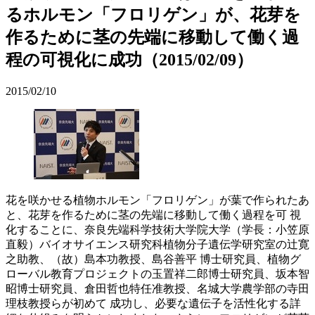
るホルモン「フロリゲン」が、花芽を
作るために茎の先端に移動して働く過
程の可視化に成功（2015/02/09）
2015/02/10
花を咲かせる植物ホルモン「フロリゲン」が葉で作られたあ
と、花芽を作るために茎の先端に移動して働く過程を可 視
化することに、奈良先端科学技術大学院大学（学長：小笠原
直毅）バイオサイエンス研究科植物分子遺伝学研究室の辻寛
之助教、（故）島本功教授、島谷善平 博士研究員、植物グ
ローバル教育プロジェクトの玉置祥二郎博士研究員、坂本智
昭博士研究員、倉田哲也特任准教授、名城大学農学部の寺田
理枝教授らが初めて 成功し、必要な遺伝子を活性化する詳