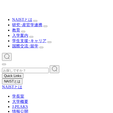
NAISTとは
研究･産官学連携
教育
入学案内
学生支援･キャリア
国際交流･留学
Quick Links
NAISTとは
NAISTとは
学長室
大学概要
J-PEAKS
情報公開