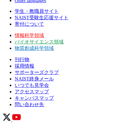
Other languages
学生・教職員サイト
NAIST受験生応援サイト
寄付について
情報科学領域
バイオサイエンス領域
物質創成科学領域
刊行物
採用情報
サポーターズクラブ
NAIST終身メール
いつでも見学会
アクセスマップ
キャンパスマップ
問い合わせ先