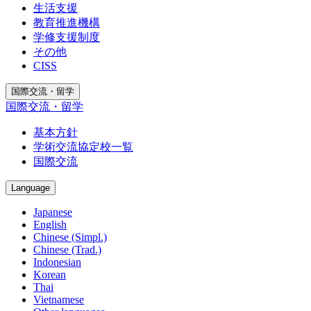
生活支援
教育推進機構
学修支援制度
その他
CISS
国際交流・留学
国際交流・留学
基本方針
学術交流協定校一覧
国際交流
Language
Japanese
English
Chinese (Simpl.)
Chinese (Trad.)
Indonesian
Korean
Thai
Vietnamese