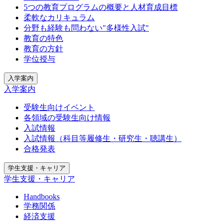
5つの教育プログラムの概要と人材育成目標
柔軟なカリキュラム
分野も経験も問わない"多様性入試"
教育の特色
教育の方針
学位授与
入学案内
入学案内
受験生向けイベント
各領域の受験生向け情報
入試情報
入試情報（科目等履修生・研究生・聴講生）
合格発表
学生支援・キャリア
学生支援・キャリア
Handbooks
学務関係
経済支援