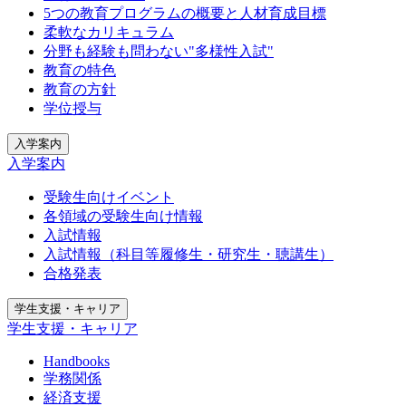
5つの教育プログラムの概要と人材育成目標
柔軟なカリキュラム
分野も経験も問わない"多様性入試"
教育の特色
教育の方針
学位授与
入学案内
入学案内
受験生向けイベント
各領域の受験生向け情報
入試情報
入試情報（科目等履修生・研究生・聴講生）
合格発表
学生支援・キャリア
学生支援・キャリア
Handbooks
学務関係
経済支援