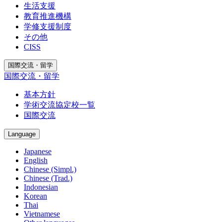
生活支援
教育推進機構
学修支援制度
その他
CISS
国際交流・留学
国際交流・留学
基本方針
学術交流協定校一覧
国際交流
Language
Japanese
English
Chinese (Simpl.)
Chinese (Trad.)
Indonesian
Korean
Thai
Vietnamese