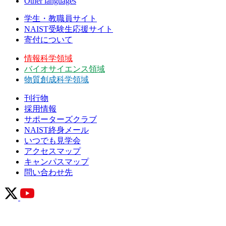
Other languages
学生・教職員サイト
NAIST受験生応援サイト
寄付について
情報科学領域
バイオサイエンス領域
物質創成科学領域
刊行物
採用情報
サポーターズクラブ
NAIST終身メール
いつでも見学会
アクセスマップ
キャンパスマップ
問い合わせ先