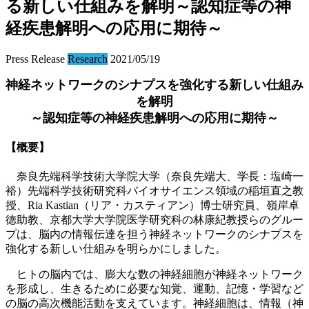
る新しい仕組みを解明～認知症等の神
経疾患解明への応用に期待～
Press Release
Research
2021/05/19
神経ネットワークのシナプスを強化する新しい仕組み
を解明
～認知症等の神経疾患解明への応用に期待～
【概要】
奈良先端科学技術大学院大学（奈良先端大、学長：塩崎一
裕）先端科学技術研究科バイオサイエンス領域の稲垣直之教
授、Ria Kastian（リア・カスティアン）博士研究員、嶺岸卓
徳助教、京都大学大学院医学研究科の林康紀教授らのグルー
プは、脳内の情報伝達を担う神経ネットワークのシナプスを
強化する新しい仕組みを明らかにしました。
ヒトの脳内では、膨大な数の神経細胞が神経ネットワーク
を形成し、生きるために必要な知覚、運動、記憶・学習など
の脳の高次機能活動を支えています。神経細胞は、情報（神