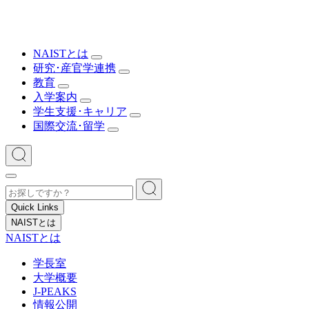
NAISTとは
研究･産官学連携
教育
入学案内
学生支援･キャリア
国際交流･留学
Quick Links
NAISTとは
NAISTとは
学長室
大学概要
J-PEAKS
情報公開