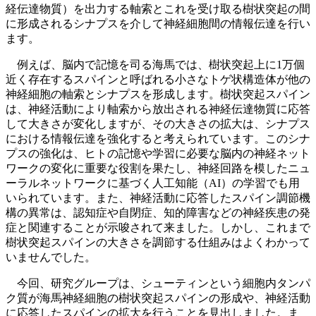
経伝達物質）を出力する軸索とこれを受け取る樹状突起の間
に形成されるシナプスを介して神経細胞間の情報伝達を行い
ます。
例えば、脳内で記憶を司る海馬では、樹状突起上に1万個
近く存在するスパインと呼ばれる小さなトゲ状構造体が他の
神経細胞の軸索とシナプスを形成します。樹状突起スパイン
は、神経活動により軸索から放出される神経伝達物質に応答
して大きさが変化しますが、その大きさの拡大は、シナプス
における情報伝達を強化すると考えられています。このシナ
プスの強化は、ヒトの記憶や学習に必要な脳内の神経ネット
ワークの変化に重要な役割を果たし、神経回路を模したニュ
ーラルネットワークに基づく人工知能（AI）の学習でも用
いられています。また、神経活動に応答したスパイン調節機
構の異常は、認知症や自閉症、知的障害などの神経疾患の発
症と関連することが示唆されて来ました。しかし、これまで
樹状突起スパインの大きさを調節する仕組みはよくわかって
いませんでした。
今回、研究グループは、シューティンという細胞内タンパ
ク質が海馬神経細胞の樹状突起スパインの形成や、神経活動
に応答したスパインの拡大を行うことを見出しました。ま