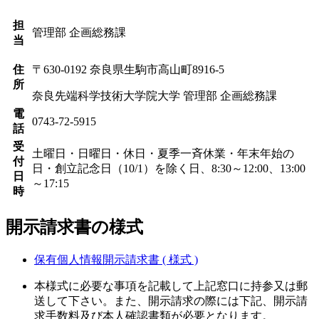
開示請求等窓口
担
管理部 企画総務課
当
住
〒630-0192 奈良県生駒市高山町8916-5
所
奈良先端科学技術大学院大学 管理部 企画総務課
電
0743-72-5915
話
受
土曜日・日曜日・休日・夏季一斉休業・年末年始の
付
日・創立記念日（10/1）を除く日、8:30～12:00、13:00
日
～17:15
時
開示請求書の様式
保有個人情報開示請求書 ( 様式 )
本様式に必要な事項を記載して上記窓口に持参又は郵
送して下さい。また、開示請求の際には下記、開示請