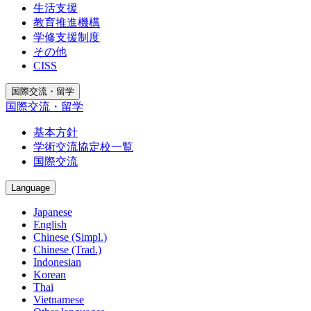
生活支援
教育推進機構
学修支援制度
その他
CISS
国際交流・留学
国際交流・留学
基本方針
学術交流協定校一覧
国際交流
Language
Japanese
English
Chinese (Simpl.)
Chinese (Trad.)
Indonesian
Korean
Thai
Vietnamese