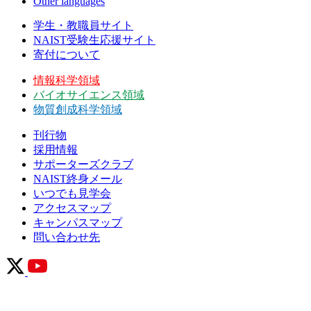
Other languages
学生・教職員サイト
NAIST受験生応援サイト
寄付について
情報科学領域
バイオサイエンス領域
物質創成科学領域
刊行物
採用情報
サポーターズクラブ
NAIST終身メール
いつでも見学会
アクセスマップ
キャンパスマップ
問い合わせ先