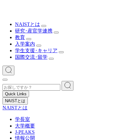
NAISTとは
研究･産官学連携
教育
入学案内
学生支援･キャリア
国際交流･留学
Quick Links
NAISTとは
NAISTとは
学長室
大学概要
J-PEAKS
情報公開