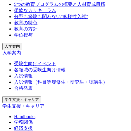
5つの教育プログラムの概要と人材育成目標
柔軟なカリキュラム
分野も経験も問わない"多様性入試"
教育の特色
教育の方針
学位授与
入学案内
入学案内
受験生向けイベント
各領域の受験生向け情報
入試情報
入試情報（科目等履修生・研究生・聴講生）
合格発表
学生支援・キャリア
学生支援・キャリア
Handbooks
学務関係
経済支援