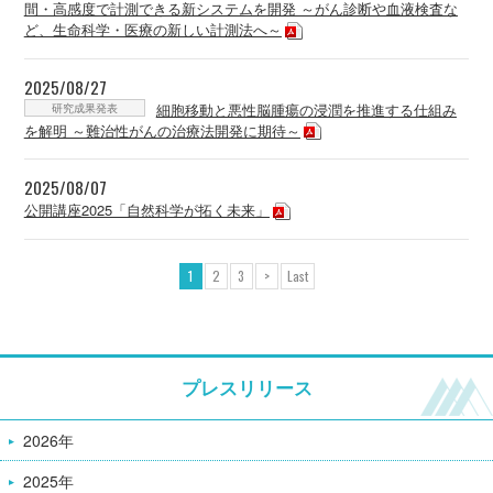
間・高感度で計測できる新システムを開発 ～がん診断や血液検査な
ど、生命科学・医療の新しい計測法へ～
2025/08/27
研究成果発表
細胞移動と悪性脳腫瘍の浸潤を推進する仕組み
を解明 ～難治性がんの治療法開発に期待～
2025/08/07
公開講座2025「自然科学が拓く未来」
1
2
3
>
Last
プレスリリース
2026年
2025年