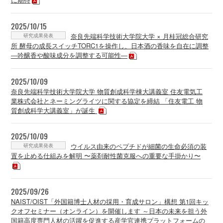
2025/10/15
研究成果発表
奈良先端科学技術大学院大学 × 月桂冠総合研究
所 酵母の成長スイッチTORC1を操作し、日本酒の香味を自在に調整
―吟醸香や酸味成分を調整する可能性―
2025/10/09
奈良先端科学技術大学院大学 物質創成科学棟大講義室 住友電気工
業株式会社とネーミングライツに関する協定を締結 「住友電工 物
質創成科学大講義室」が誕生
2025/10/09
研究成果発表
ウイルス由来のペプチドが細菌の生命必須の装
置を止める仕組みを解明 〜薬剤耐性菌克服への重要な手掛かり〜
2025/09/26
NAIST/OIST「外国籍博士人材の採用・育成サロン」構想 第1回キッ
クオフセミナー（オンライン）を開催します ～日本の未来を担う外
国籍高度専門人材の活躍を促進する産学官連携プラットフォームの