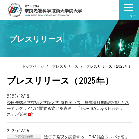
メニュー
プレスリリース
トップページ
プレスリリース
プレスリリース（2025年）
プレスリリース（
年）
2025
2025/12/19
奈良先端科学技術大学院大学 屋外テラス 株式会社堀場製作所とネ
ーミングライツに関する協定を締結 「HORIBA Joy＆Funテラ
ス」が誕生
2025/12/15
研究成果発表
遺伝子発現を調節する「RNA結合タンパク質」