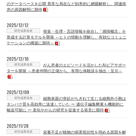
のデータベースを公開 異常な局在など効率的に網羅解析し、関連疾
患の原因解明に期待
2025/12/12
研究成果発表
視覚・生理・言語情報を統合し「感情概念」を
形成する計算モデルを開発 ～ヒトの情動を理解し、有効なコミュニ
ケーションの構築に期待～
2025/12/10
研究成果発表
がん患者のエピソードを活かしたAIピアサポー
ターを開発 ～患者仲間の立場から、有用な体験談を抽出・呈示～
2025/12/09
研究成果発表
細胞表面の突起がちぎれて生じる細胞外小胞は
タンパク質を高効率に送達していた ー 遺伝子編集酵素も機能的に
輸送可能に ー 老化やがんの研究を促進する発見に期待
2025/11/28
研究成果発表
栄養不足が植物の病害抵抗性を弱める原因を解