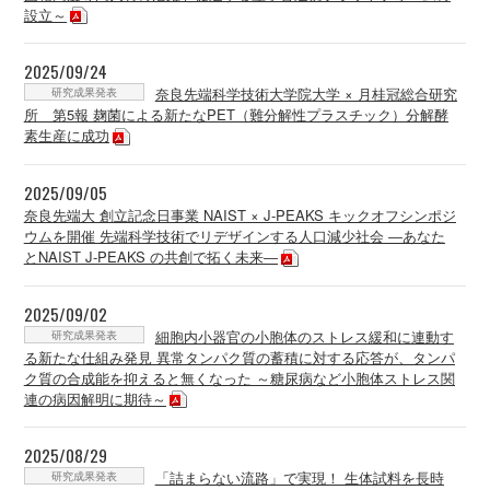
設立～
2025/09/24
研究成果発表
奈良先端科学技術大学院大学 × 月桂冠総合研究
所 第5報 麹菌による新たなPET（難分解性プラスチック）分解酵
素生産に成功
2025/09/05
奈良先端大 創立記念日事業 NAIST × J-PEAKS キックオフシンポジ
ウムを開催 先端科学技術でリデザインする人口減少社会 ―あなた
とNAIST J-PEAKS の共創で拓く未来―
2025/09/02
研究成果発表
細胞内小器官の小胞体のストレス緩和に連動す
る新たな仕組み発見 異常タンパク質の蓄積に対する応答が、タンパ
ク質の合成能を抑えると無くなった ～糖尿病など小胞体ストレス関
連の病因解明に期待～
2025/08/29
研究成果発表
「詰まらない流路」で実現！ 生体試料を長時