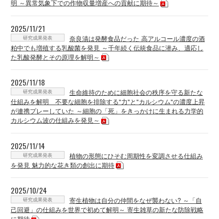
明 ～異常気象下での作物収量増産への貢献に期待～
2025/11/21
研究成果発表
奈良漬は発酵食品だった 高アルコール濃度の酒
粕中でも増殖する乳酸菌を発見 ～千年続く伝統食品に潜み、適応し
た乳酸発酵とその原理を解明～
2025/11/18
研究成果発表
生命維持のために細胞社会の秩序を守る新たな
仕組みを解明 不要な細胞を排除する"力"と"カルシウム"の濃度上昇
が連携プレーしていた ～細胞の「死」をきっかけに生まれる力学的
カルシウム波の仕組みを発見～
2025/11/14
研究成果発表
植物の形態にひそむ周期性を変調させる仕組み
を発見 魅力的な花き類の創出に期待
2025/10/24
研究成果発表
寄生植物は自分の仲間をなぜ襲わない? ～「自
己回避」の仕組みを世界で初めて解明～ 寄生雑草の新たな防除戦略
に期待