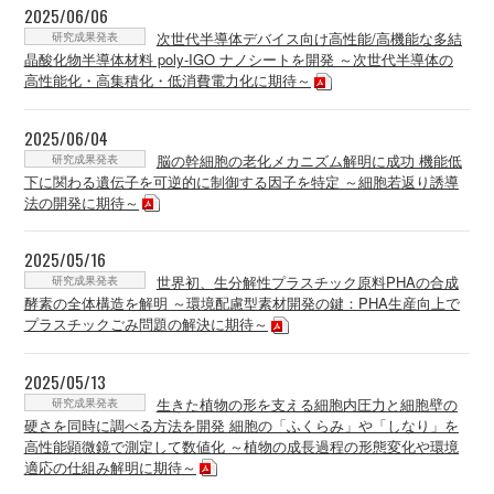
2025/06/06
研究成果発表
次世代半導体デバイス向け高性能/高機能な多結
晶酸化物半導体材料 poly-IGO ナノシートを開発 ～次世代半導体の
高性能化・高集積化・低消費電力化に期待～
2025/06/04
研究成果発表
脳の幹細胞の老化メカニズム解明に成功 機能低
下に関わる遺伝子を可逆的に制御する因子を特定 ～細胞若返り誘導
法の開発に期待～
2025/05/16
研究成果発表
世界初、生分解性プラスチック原料PHAの合成
酵素の全体構造を解明 ～環境配慮型素材開発の鍵：PHA生産向上で
プラスチックごみ問題の解決に期待～
2025/05/13
研究成果発表
生きた植物の形を支える細胞内圧力と細胞壁の
硬さを同時に調べる方法を開発 細胞の「ふくらみ」や「しなり」を
高性能顕微鏡で測定して数値化 ～植物の成長過程の形態変化や環境
適応の仕組み解明に期待～