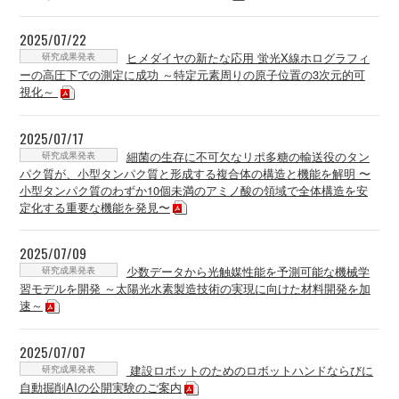
2025/07/22
研究成果発表
ヒメダイヤの新たな応用 蛍光X線ホログラフィ
ーの高圧下での測定に成功 ～特定元素周りの原子位置の3次元的可
視化～
2025/07/17
研究成果発表
細菌の生存に不可欠なリポ多糖の輸送役のタン
パク質が、小型タンパク質と形成する複合体の構造と機能を解明 〜
小型タンパク質のわずか10個未満のアミノ酸の領域で全体構造を安
定化する重要な機能を発見〜
2025/07/09
研究成果発表
少数データから光触媒性能を予測可能な機械学
習モデルを開発 ～太陽光水素製造技術の実現に向けた材料開発を加
速～
2025/07/07
研究成果発表
建設ロボットのためのロボットハンドならびに
自動掘削AIの公開実験のご案内