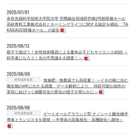
2025/07/01
奈良先端科学技術大学院大学 学際融合領域研究棟2号館研修ホール
高砂香料工業株式会社とネーミングライツに関する協定を締結 「TA
KASAGO研修ホール」が誕生
2025/06/13
親子で遊ぼう！女性技術職員による夏休み子どもサイエンス2025 ～
科学者になろう！光の不思議を大調査！～
2025/06/09
研究成果発表
無施肥・無農薬でも高収量！ ～イネの根に住む
微生物の4年にわたる調査、データ解析により、 持続可能な稲作の
実現に結びつく細菌共生の変化の様子を明らかに～
2025/06/06
研究成果発表
ゲートオールアラウンド型 ナノシート酸化物半
導体トランジスタを開発 ～半導体の高集積化・高機能化へ期待～