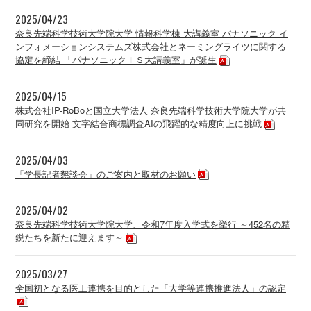
2025/04/23
奈良先端科学技術大学院大学 情報科学棟 大講義室 パナソニック イ
ンフォメーションシステムズ株式会社とネーミングライツに関する
協定を締結 「パナソニックＩＳ大講義室」が誕生
2025/04/15
株式会社IP-RoBoと国立大学法人 奈良先端科学技術大学院大学が共
同研究を開始 文字結合商標調査AIの飛躍的な精度向上に挑戦
2025/04/03
「学長記者懇談会」のご案内と取材のお願い
2025/04/02
奈良先端科学技術大学院大学、令和7年度入学式を挙行 ～452名の精
鋭たちを新たに迎えます～
2025/03/27
全国初となる医工連携を目的とした「大学等連携推進法人」の認定