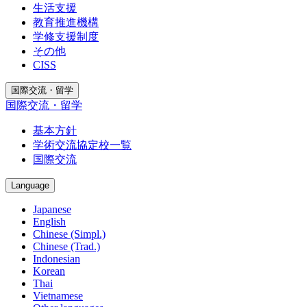
生活支援
教育推進機構
学修支援制度
その他
CISS
国際交流・留学
国際交流・留学
基本方針
学術交流協定校一覧
国際交流
Language
Japanese
English
Chinese (Simpl.)
Chinese (Trad.)
Indonesian
Korean
Thai
Vietnamese