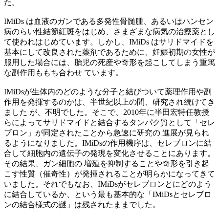
た。
IMiDs は血液のガンである多発性骨髄腫、あるいはハンセン
病のらい性結節紅斑をはじめ、さまざまな病気の治療薬とし
て使われはじめています。しかし、IMiDs はサリドマイドを
基本にして改良された薬剤であるために、妊娠初期の女性が
服用した場合には、胎児の死産や奇形を起こしてしまう重篤
な副作用ももち合わせ ています。
IMiDsが生体内のどのような分子と結びついて薬理作用や副
作用を発揮するのかは、半世紀以上の間、研究され続けてき
ました が、不明でした。そこで、2010年に半田宏特任教授
らによってサリドマイドと結合するタンパク質として「セレ
ブロン」が同定されたことから急速に研究の 進展が見られ
るようになりました。IMiDsの作用機序は、セレブロンに結
合して細胞内の遺伝子の発現を変化させることにあります。
その結果、ガン細胞の 増殖を抑制することや奇形を引き起
こす性質（催奇性）が発揮されることが明らかになってきて
いました。それでもなお、IMiDsがセレブロンとにどのよう
に結合しているか、という最も基本的な「IMiDsとセレブロ
ンの結合様式の謎」は残されたままでした。