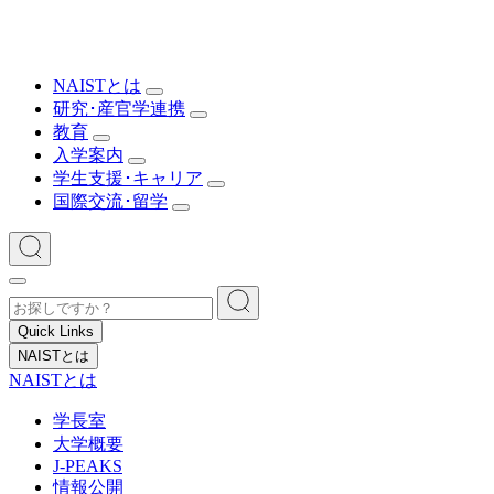
NAISTとは
研究･産官学連携
教育
入学案内
学生支援･キャリア
国際交流･留学
Quick Links
NAISTとは
NAISTとは
学長室
大学概要
J-PEAKS
情報公開