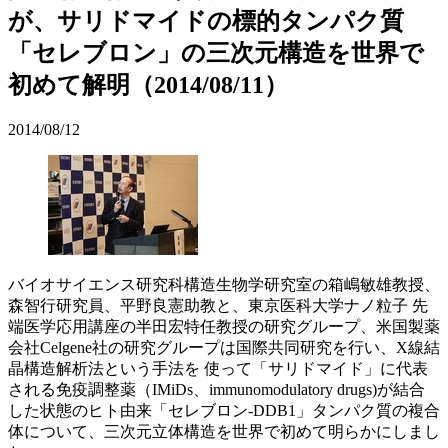
が、サリドマイドの標的タンパク質
「セレブロン」の三次元構造を世界で
初めて解明（2014/08/11）
2014/08/12
バイオサイエンス研究科構造生物学研究室の箱嶋敏雄教授、
森智行研究員、平野良憲助教と、東京医科大学ナノ粒子 先
端医学応用講座の半田宏特任教授の研究グループ、米国製薬
会社Celgene社の研究グループは国際共同研究を行い、X線結
晶構造解析法という手法を 使って「サリドマイド」に代表
される免疫調整薬（IMiDs、immunomodulatory drugs)が結合
した状態のヒト由来「セレブロン-DDB1」タンパク質の複合
体について、三次元立体構造を世界で初めて明らかにしまし