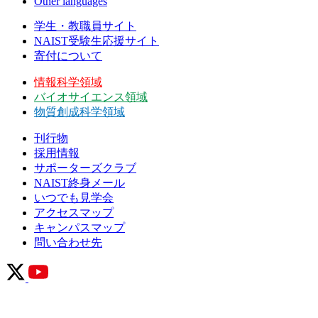
Other languages
学生・教職員サイト
NAIST受験生応援サイト
寄付について
情報科学領域
バイオサイエンス領域
物質創成科学領域
刊行物
採用情報
サポーターズクラブ
NAIST終身メール
いつでも見学会
アクセスマップ
キャンパスマップ
問い合わせ先