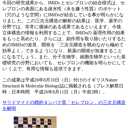
今回の研究成果から、IMiDs とセレブロンの結合様式は、セ
レブロンの表面にある疎水性（水を嫌う性質）のポケット
（穴のような空間）にIMiDsが結合している事が明らかにな
りまし た。この三次元構造の解析の結果は、医学、薬学の
分野では、非常に価値のある成果であるといえます。今後、
立体構造の情報を利用することで、IMiDsの 薬理作用の効果
をもっと高めたり、さらには、副作用を取り除いたりするた
めのIMiDsの改良、開発を「三次元構造を眺めながら極めて
効率よく」できるよ うになり、新薬の開発が加速すること
になるでしょう。また、分子生物学、細胞生物学といった基
礎研究の分野においても、セレブロンの機能を明らかにして
い く上で、有用な情報も提供できます。
この成果は平成26年8月10日（日）付けのイギリスNature
Structural & Molecular Biology誌に掲載される（プレス解禁日
時：日本時間 平成26年8月11日（月）午前2時）。
サリドマイドの標的タンパク質「セレブロン」の三次元構造
を解明