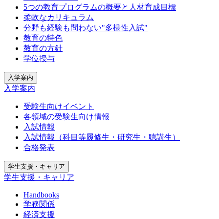
5つの教育プログラムの概要と人材育成目標
柔軟なカリキュラム
分野も経験も問わない"多様性入試"
教育の特色
教育の方針
学位授与
入学案内
入学案内
受験生向けイベント
各領域の受験生向け情報
入試情報
入試情報（科目等履修生・研究生・聴講生）
合格発表
学生支援・キャリア
学生支援・キャリア
Handbooks
学務関係
経済支援