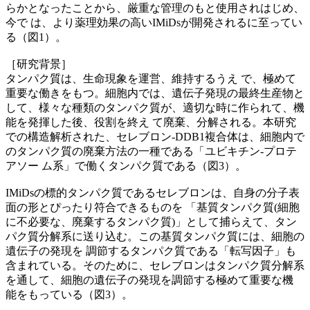
らかとなったことから、厳重な管理のもと使用されはじめ、
今で は、より薬理効果の高いIMiDsが開発されるに至ってい
る（図1）。
［研究背景］
タンパク質は、生命現象を運営、維持するうえ で、極めて
重要な働きをもつ。細胞内では、遺伝子発現の最終生産物と
して、様々な種類のタンパク質が、適切な時に作られて、機
能を発揮した後、役割を終え て廃棄、分解される。本研究
での構造解析された、セレブロン-DDB1複合体は、細胞内で
のタンパク質の廃棄方法の一種である「ユビキチン-プロテ
アソー ム系」で働くタンパク質である（図3）。
IMiDsの標的タンパク質であるセレブロンは、自身の分子表
面の形とぴったり符合できるものを 「基質タンパク質(細胞
に不必要な、廃棄するタンパク質)」として捕らえて、タン
パク質分解系に送り込む。この基質タンパク質には、細胞の
遺伝子の発現を 調節するタンパク質である「転写因子」も
含まれている。そのために、セレブロンはタンパク質分解系
を通して、細胞の遺伝子の発現を調節する極めて重要な機
能をもっている（図3）。