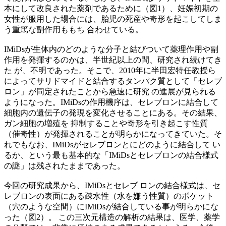
本にして改良された薬剤であるために（図1）、妊娠初期の
女性が服用した場合には、胎児の死産や奇形を起こしてしま
う重篤な副作用ももち 合わせている。
IMiDsが生体内のどのような分子と結びついて薬理作用や副
作用を発揮するのかは、半世紀以上の間、研究され続けてき
た が、不明であった。そこで、2010年に半田宏特任教授ら
によってサリドマイドと結合するタンパク質として「セレブ
ロン」が同定されたことから急速に研究 の進展が見られる
ようになった。IMiDsの作用機序は、セレブロンに結合して
細胞内の遺伝子の発現を変化させることにある。その結果、
ガン細胞の増殖を 抑制することや奇形を引き起こす性質
（催奇性）が発揮されることが明らかになってきていた。そ
れでもなお、IMiDsがセレブロンとにどのように結合して い
るか、という最も基本的な「IMiDsとセレブロンの結合様式
の謎」は残されたままであった。
今回の研究成果から、IMiDsとセレブ ロンの結合様式は、セ
レブロンの表面にある疎水性（水を嫌う性質）のポケット
（穴のような空間）にIMiDsが結合している事が明らかにな
った（図2）。 この三次元構造の解析の結果は、医学、薬学