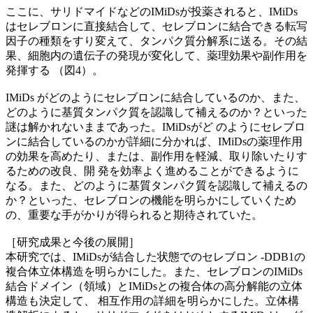
ここに、サリドマイドなどのIMiDsが投薬されると、IMiDs
はセレブロンに直接結合して、セレブロンに結合できる転写
因子の種類をすり変えて、タンパク質分解系に送る。その結
果、細胞内の遺伝子の発現が変化して、薬理効果や副作用を
発揮する （図4）。
IMiDs がどのようにセレブロンに結合しているのか、また、
どのように基質タンパク質を認識して補えるのか？といった
謎は解かれないままであった。IMiDsがど のようにセレブロ
ンに結合しているのかが詳細に分かれば、IMiDsの薬理作用
の効果を高めたり、または、副作用を軽減、取り除いたりす
るための改良、開 発を効率よく進めることができるように
なる。また、どのように基質タンパク質を認識して補えるの
か？といった、セレブロンの機能を明らかにしていくため
の、重要な手がかりが得られると期待されていた。
［研究成果と今後の展開］
本研究では、IMiDsが結合した状態でのセレブロン -DDB1の
複合体立体構造を明らかにした。また、セレブロンのIMiDs
結合ドメイン（領域）とIMiDsとの複合体の高分解能の立体
構造も決定して、 相互作用の詳細を明らかにした。立体構