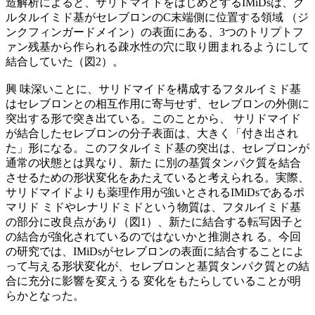
造解析によると、サリドマイドをはじめとするIMiDsは、グ
ルタルイミド基がセレブロンのC末端側に位置する領域 （ジ
ンクフィンガードメイン）の表面にある、3つのトリプトフ
ァン残基から作られる疎水性の穴に取り囲まれるようにして
結合していた（図2）。
興 味深いことに、サリドマイドを構成するフタルイミド基
はセレブロンとの相互作用に寄与せず、セレブロンの外側に
突出する形で突き出ている。このことから、 サリドマイド
が結合したセレブロンの分子表面は、大きく「付き出され
た」形になる。このフタルイミド基の突出は、セレブロンが
通常の状態とは異なり、新た に別の基質タンパク質を結合
させるための形状変化をあたえていると考えられる。実際、
サリドマイドよりも薬理作用が強いとされるIMiDsであるポ
マリド ミドやレナリドミドという物質は、フタルイミド基
の部分に改良点があり（図1）、新たに結合する転写因子と
の結合が強化されているのではないかと推測され る。今回
の研究では、IMiDsがセレブロンの表面に結合することによ
って与える形状変化が、セレブロンと基質タンパク質との結
合に充分に影響を変えうる 変化をもたらしていることが明
らかとなった。