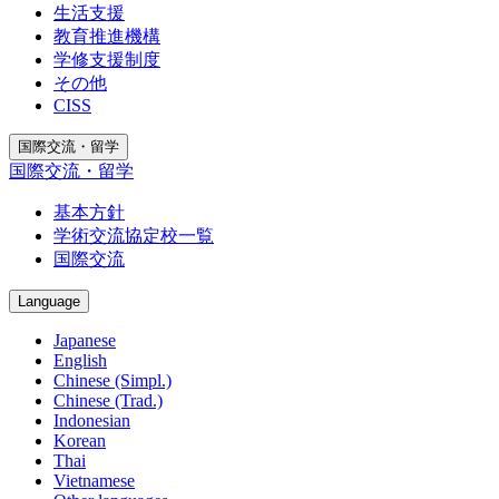
生活支援
教育推進機構
学修支援制度
その他
CISS
国際交流・留学
国際交流・留学
基本方針
学術交流協定校一覧
国際交流
Language
Japanese
English
Chinese (Simpl.)
Chinese (Trad.)
Indonesian
Korean
Thai
Vietnamese