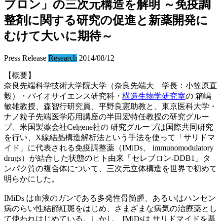
ブロン」の三次元構造を解明 ～免疫調
整剤に関する研究の促進と新薬開発に
むけて大いに期待～
Press Release
Research
2014/08/12
【概要】
奈良先端科学技術大学院大学（奈良先端大 学長：小笠原直
毅）・バイオサイエンス研究科・
構造生物学研究室
の 箱嶋
敏雄教授、森智行研究員、平野良憲助教と、東京医科大学・
ナノ粒子先端医学応用講座の半田宏特任教授の研究グルー
プ、米国製薬会社Celgene社の 研究グループは国際共同研究
を行い、X線結晶構造解析法という手法を使って「サリドマ
イド」に代表される免疫調整薬（IMiDs、 immunomodulatory
drugs）が結合した状態のヒト由来「セレブロン-DDB1」タ
ンパク質の複合体について、三次元立体構造を世界で初めて
明らかにした。
IMiDs は血液のガンである多発性骨髄腫、あるいはハンセン
病のらい性結節紅斑をはじめ、さまざまな病気の治療薬とし
て使われはじめている。しかし、IMiDsは サリドマイドを基