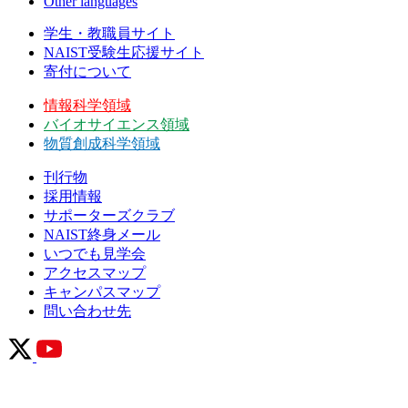
Other languages
学生・教職員サイト
NAIST受験生応援サイト
寄付について
情報科学領域
バイオサイエンス領域
物質創成科学領域
刊行物
採用情報
サポーターズクラブ
NAIST終身メール
いつでも見学会
アクセスマップ
キャンパスマップ
問い合わせ先