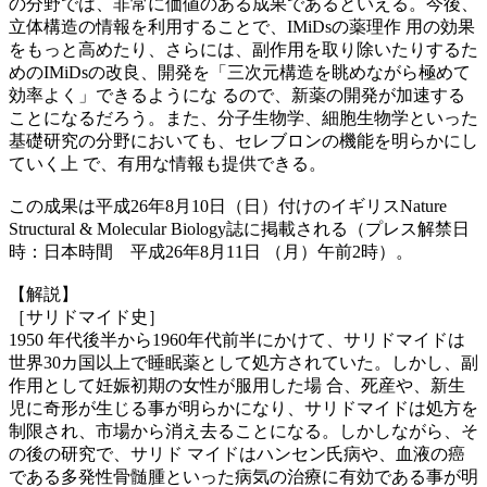
の分野では、非常に価値のある成果であるといえる。今後、
立体構造の情報を利用することで、IMiDsの薬理作 用の効果
をもっと高めたり、さらには、副作用を取り除いたりするた
めのIMiDsの改良、開発を「三次元構造を眺めながら極めて
効率よく」できるようにな るので、新薬の開発が加速する
ことになるだろう。また、分子生物学、細胞生物学といった
基礎研究の分野においても、セレブロンの機能を明らかにし
ていく上 で、有用な情報も提供できる。
この成果は平成26年8月10日（日）付けのイギリスNature
Structural & Molecular Biology誌に掲載される（プレス解禁日
時：日本時間 平成26年8月11日 （月）午前2時）。
【解説】
［サリドマイド史］
1950 年代後半から1960年代前半にかけて、サリドマイドは
世界30カ国以上で睡眠薬として処方されていた。しかし、副
作用として妊娠初期の女性が服用した場 合、死産や、新生
児に奇形が生じる事が明らかになり、サリドマイドは処方を
制限され、市場から消え去ることになる。しかしながら、そ
の後の研究で、サリド マイドはハンセン氏病や、血液の癌
である多発性骨髄腫といった病気の治療に有効である事が明