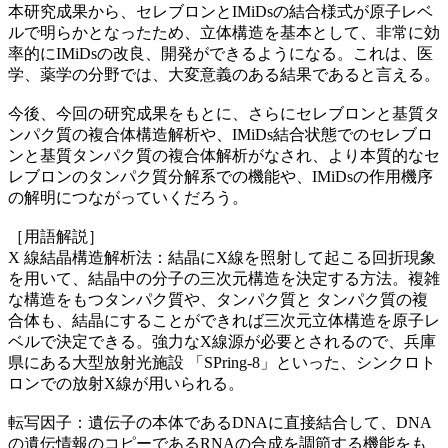
本研究成果から、セレブロンとIMiDsの結合様式が原子レベ
ルで明らかとなったため、立体構造を基本として、非常に効
率的にIMiDsの改良、開発ができるようになる。これは、医
学、薬学の分野では、大変意義のある結果であると言える。
今後、今回の研究成果をもとに、さらにセレブロンと基質タ
ンパク質の複合体構造解析や、IMiDs結合状態でのセレブロ
ンと基質タンパク質の複合体解析がなされ、より本質的なセ
レブロンのタンパク質分解系での機能や、IMiDsの作用機序
の解明につながっていくだろう。
［用語解説］
X 線結晶構造解析法：結晶にX線を照射して起こる回折現象
を用いて、結晶中の分子の三次元構造を決定する方法。複雑
な構造をもつタンパク質や、タンパク質と タンパク質の複
合体も、結晶にすることができれば三次元立体構造を原子レ
ベルで決定できる。強力なX線源が必要とされるので、兵庫
県にある大型放射光施設 「SPring-8」といった、シンクロト
ロンでの放射X線が用いられる。
転写因子：遺伝子の本体であるDNAに直接結合して、DNA
の遺伝情報のコピーであるRNAの合成を調節する機能をも