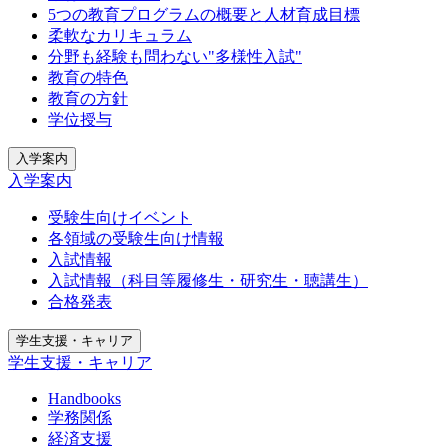
5つの教育プログラムの概要と人材育成目標
柔軟なカリキュラム
分野も経験も問わない"多様性入試"
教育の特色
教育の方針
学位授与
入学案内
入学案内
受験生向けイベント
各領域の受験生向け情報
入試情報
入試情報（科目等履修生・研究生・聴講生）
合格発表
学生支援・キャリア
学生支援・キャリア
Handbooks
学務関係
経済支援