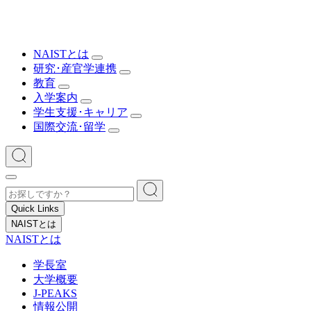
NAISTとは
研究･産官学連携
教育
入学案内
学生支援･キャリア
国際交流･留学
Quick Links
NAISTとは
NAISTとは
学長室
大学概要
J-PEAKS
情報公開