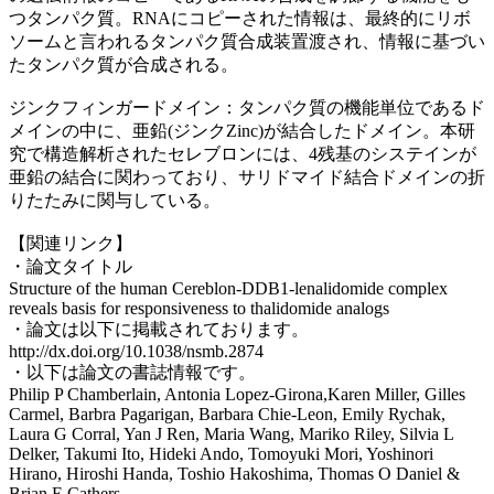
つタンパク質。RNAにコピーされた情報は、最終的にリボ
ソームと言われるタンパク質合成装置渡され、情報に基づい
たタンパク質が合成される。
ジンクフィンガードメイン：タンパク質の機能単位であるド
メインの中に、亜鉛(ジンクZinc)が結合したドメイン。本研
究で構造解析されたセレブロンには、4残基のシステインが
亜鉛の結合に関わっており、サリドマイド結合ドメインの折
りたたみに関与している。
【関連リンク】
・論文タイトル
Structure of the human ​Cereblon-​DDB1-​lenalidomide complex
reveals basis for responsiveness to thalidomide analogs
・論文は以下に掲載されております。
http://dx.doi.org/10.1038/nsmb.2874
・以下は論文の書誌情報です。
Philip P Chamberlain, Antonia Lopez-Girona,Karen Miller, Gilles
Carmel, Barbra Pagarigan, Barbara Chie-Leon, Emily Rychak,
Laura G Corral, Yan J Ren, Maria Wang, Mariko Riley, Silvia L
Delker, Takumi Ito, Hideki Ando, Tomoyuki Mori, Yoshinori
Hirano, Hiroshi Handa, Toshio Hakoshima, Thomas O Daniel &
Brian E Cathers