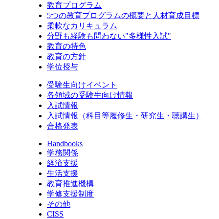
教育プログラム
5つの教育プログラムの概要と人材育成目標
柔軟なカリキュラム
分野も経験も問わない"多様性入試"
教育の特色
教育の方針
学位授与
受験生向けイベント
各領域の受験生向け情報
入試情報
入試情報（科目等履修生・研究生・聴講生）
合格発表
Handbooks
学務関係
経済支援
生活支援
教育推進機構
学修支援制度
その他
CISS