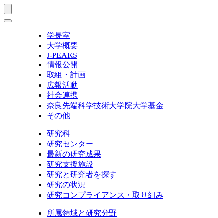
学長室
大学概要
J-PEAKS
情報公開
取組・計画
広報活動
社会連携
奈良先端科学技術大学院大学基金
その他
研究科
研究センター
最新の研究成果
研究支援施設
研究と研究者を探す
研究の状況
研究コンプライアンス・取り組み
所属領域と研究分野