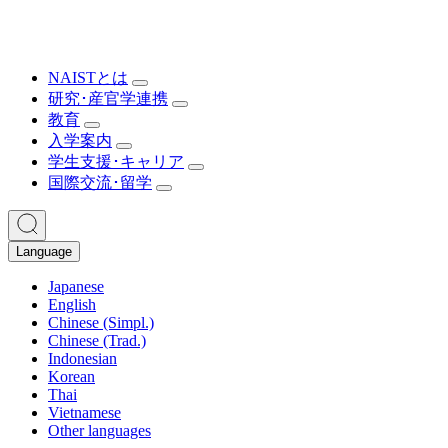
NAISTとは
研究･産官学連携
教育
入学案内
学生支援･キャリア
国際交流･留学
Language
Japanese
English
Chinese (Simpl.)
Chinese (Trad.)
Indonesian
Korean
Thai
Vietnamese
Other languages