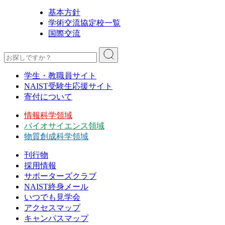
基本方針
学術交流協定校一覧
国際交流
学生・教職員サイト
NAIST受験生応援サイト
寄付について
情報科学領域
バイオサイエンス領域
物質創成科学領域
刊行物
採用情報
サポーターズクラブ
NAIST終身メール
いつでも見学会
アクセスマップ
キャンパスマップ